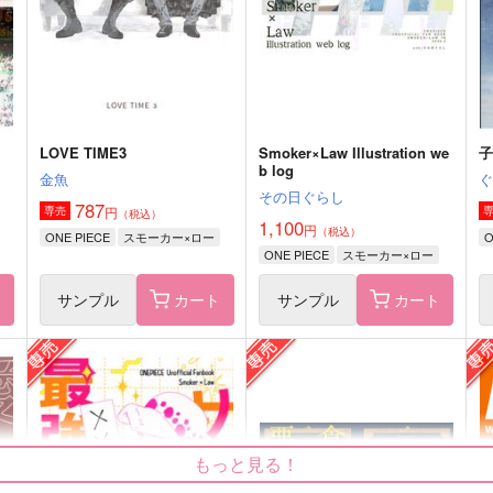
300
円
（税込）
ス
スモーカー×ロー
スモーカー×ロー
サンプル
作品詳細
サンプル
作品詳細
LOVE TIME3
Smoker×Law Illustration we
b log
金魚
その日ぐらし
787
円
専売
（税込）
1,100
円
（税込）
ONE PIECE
スモーカー×ロー
O
ONE PIECE
スモーカー×ロー
ト
サンプル
カート
サンプル
カート
FANTASMA
ふたりぽっち
もっと見る！
Karizumai
蜥蜴屋
F