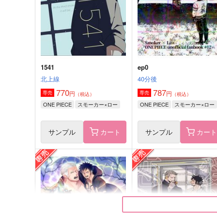
スモーカー×ロー
スモーカー×ロー
サンプル
作品詳細
サンプル
作品詳細
1541
ep0
北上線
40分後
770
787
円
円
専売
専売
（税込）
（税込）
ONE PIECE
スモーカー×ロー
ONE PIECE
スモーカー×ロー
サンプル
カート
サンプル
カー
鼓動
塩路晴晴【再販版】
はらっぱ
ソルティージャーキー