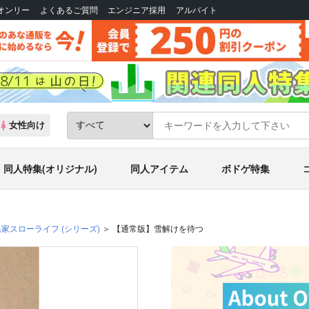
Bオンリー
よくあるご質問
エンジニア採用
アルバイト
女性向け
同人特集(オリジナル)
同人アイテム
ボドゲ特集
民家スローライフ
(シリーズ)
【通常版】雪解けを待つ