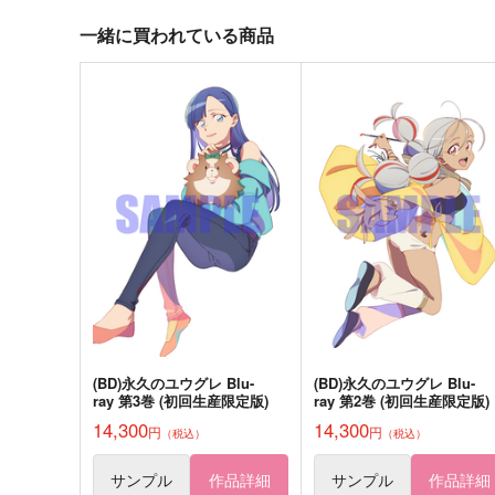
787
787
円
円
（税込）
（税込）
一緒に買われている商品
ロー×ゾロ
ロー×ゾロ
サンプル
作品詳細
サンプル
作品詳細
スモロねこ図鑑
愛よ、恋を叫べ。
スロウダンス
40分後
1,430
1,179
円
円
専売
専売
（税込）
（税込）
ONE PIECE
スモーカー×ロー
ONE PIECE
スモーカー×ロー
サンプル
カート
サンプル
カー
(BD)永久のユウグレ Blu-
(BD)永久のユウグレ Blu-
ray 第3巻 (初回生産限定版)
ray 第2巻 (初回生産限定版)
14,300
14,300
円
円
（税込）
（税込）
撮っていいよ
雪解けを待つ
ねぎ屋
山々
サンプル
作品詳細
サンプル
作品詳細