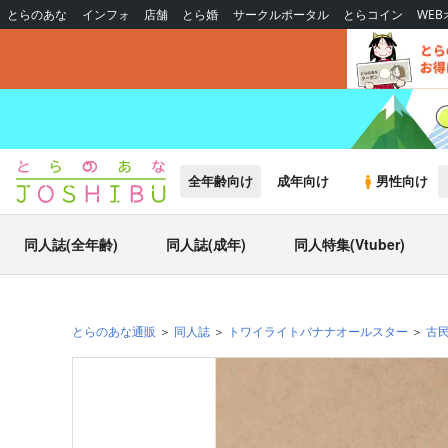
とらのあな
インフォ
店舗
とら婚
サークルポータル
とらコイン
WE
全年齢向け
成年向け
男性向け
同人誌(全年齢)
同人誌(成年)
同人特集(Vtuber)
とらのあな通販
同人誌
トワイライトバナナオールスター
古