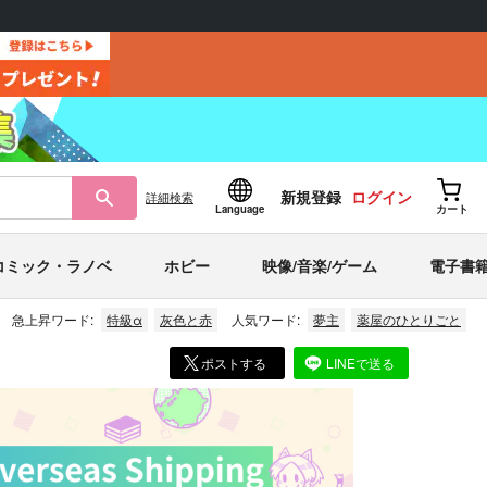
新規登録
ログイン
詳細
検索
Language
カート
コミック・ラノベ
ホビー
映像/音楽/ゲーム
電子書
急上昇ワード:
特級α
灰色と赤
人気ワード:
夢主
薬屋のひとりごと
ポストする
LINEで送る