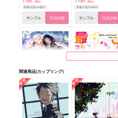
770
770
円
円
（税込）
（税込）
スモーカー×ロー
スモーカー×ロー
サンプル
作品詳細
サンプル
作品詳細
関連商品(カップリング)
スモロねこ図鑑
最強のXXXサマ
スロウダンス
ろくでなし
1,430
385
円
円
（税込）
（税込）