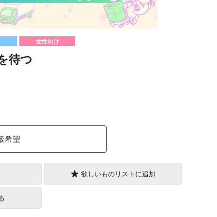
女性向け
を待つ
）
販希望
欲しいものリストに追加
る