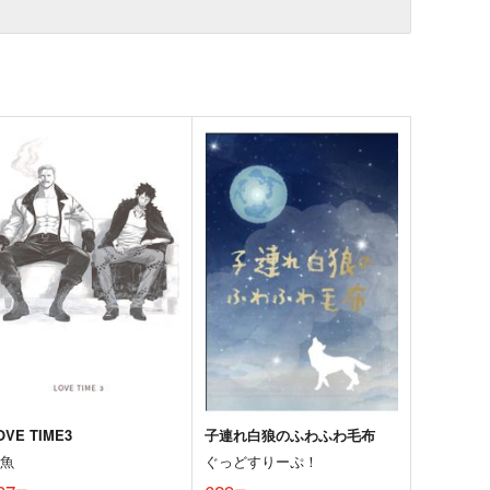
OVE TIME3
子連れ白狼のふわふわ毛布
金魚
ぐっどすりーぷ！