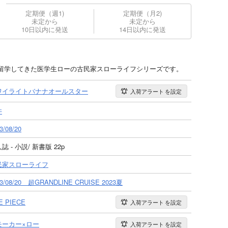
定期便（週1)
定期便（月2)
未定から
未定から
10日以内に発送
14日以内に発送
留学してきた医学生ローの古民家スローライフシリーズです。
ワイライトバナナオールスター
入荷アラート
を設定
井
3/08/20
誌 - 小説/ 新書版 22p
民家スローライフ
23/08/20 超GRANDLINE CRUISE 2023夏
E PIECE
入荷アラート
を設定
モーカー×ロー
入荷アラート
を設定