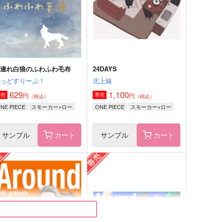
モーカー
ロー×ゾロ
サンプル
作品詳細
サンプル
作品詳細
子連れ白狼のふわふわ毛布
24DAYS
ぐっどすりーぷ！
北上線
629
1,100
円
円
専売
専売
（税込）
（税込）
NE PIECE
スモーカー×ロー
ONE PIECE
スモーカー×ロー
サンプル
カート
サンプル
カート
せいぜい長生きしろよ
爪先立って星を見る
e
アロワナを育てる