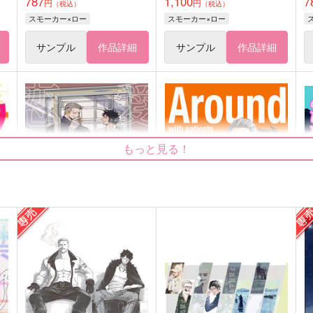
787
1,100
7
円
円
（税込）
（税込）
スモーカー×ロー
スモーカー×ロー
サンプル
作品詳細
サンプル
作品詳細
もっと見る！
愛よ、恋を叫べ。
Around The World with pati
ch
ent
40分後
P
2×3
1,179
7
円
（税込）