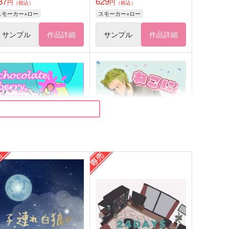
87
629
円
円
（税込）
（税込）
スモーカー×ロー
スモーカー×ロー
サンプル
作品詳細
サンプル
作品詳細
ocolate, berry, berry, mint
ねこにねこみみ
L2
ソルティージャーキー
15
787
円
円
（税込）
（税込）