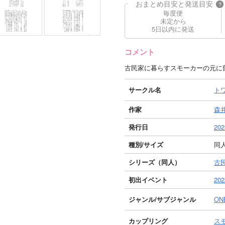
おまとめ目安と発送目安
?
毎度便
未定から
5日以内に発送
コメント
古民家に暮らすスモーカーの元に
サークル名
ト
作家
森
発行日
202
種別/サイズ
同人
シリーズ（同人）
古
初出イベント
20
ジャンル/
サブジャンル
ON
カップリング
ス