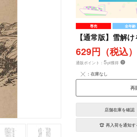
専売
全年齢
【通常版】雪解け
629円（税込
5
通販ポイント：
pt獲得
？
╳
：在庫なし
再
店舗在庫
を確認
再入荷を通知す