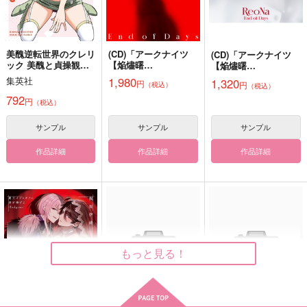
サンプル
サンプル
サンプル
カート
カート
カート
美醜逆転世界のクレリ
(CD)「アークナイツ
(CD)「アークナイツ
ック 美醜と貞操観念
【焔燼曙
【焔燼曙
STORIES
The End of fools
END OF THE WORLD
が逆転した異世界で僧
明/RISE FROM EMB
明/RISE FROM EMB
1,980
集英社
1,320
円
しゃぶミルク亭
cocoricotto
円
円円
（税込）
侶になりました。淫欲
ER】」オープニング
（税込）
ER】」オープニング
の呪いを解くためにハ
テー
テー
792
440
504
円
440
（税込）
円
円
円
（税込）
（税込）
ーレムパーティで『儀
マ End of Days(初回
（税込）
マ End of Days(通常
式』します 5
生産限定盤)/ReoNa
盤)/ReoNa
香賀美タイガ×十王院カケル
Dr.レイシオ×アベンチュリン
佐野万次郎×花垣武道
サンプル
サンプル
サンプル
サンプル
サンプル
サンプル
作品詳細
作品詳細
作品詳細
作品詳細
作品詳細
作品詳細
もっと見る！