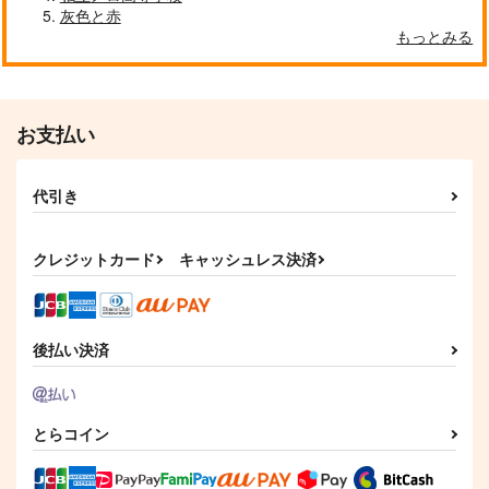
灰色と赤
Baby,baby,baby!!!!!
マレシルアンソロジー
もっとみる
「My dear sleeping
LEMONADE.
princess 僕の愛しき
White thorn
眠り姫」
572
円
（税込）
3,438
円
（税込）
月永レオ×瀬名泉
お支払い
マレウス×シルバー
サンプル
サンプル
代引き
作品詳細
作品詳細
クレジットカード
キャッシュレス決済
後払い決済
とらコイン