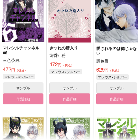
マレシルチャンネル
きつねの婿入り
愛されるのは俺じゃな
#6
い
黄昏汁粉
三色茶房。
襲色目
472
円
（税込）
472
629
円
円
（税込）
（税込）
マレウス×シルバー
マレウス×シルバー
マレウス×シルバー
サンプル
サンプル
サンプル
作品詳細
作品詳細
作品詳細