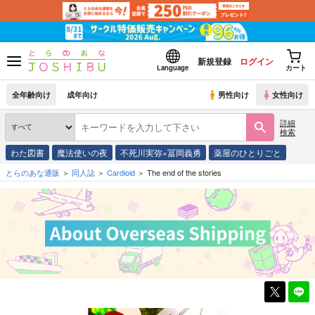
新規登録
ログイン
Language
カート
全年齢向け
成年向け
男性向け
女性向け
詳細
検索
わた図書
魔法使いの夜
不死川実弥×冨岡義勇
薬屋のひとりごと
とらのあな通販
同人誌
Cardioid
The end of the stories