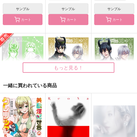
サンプル
サンプル
サンプル
カート
カート
カート
Forever Mine -
5 stories about tea
大学講師×男子大学
Wedding Ceremony-
生
千の亡羊
Happy Halloween St
三色茶房。
テアトル駒鳥
ories
1,000
円
（税込）
2,000
787
円
円
（税込）
（税込）
アズール×ジェイド
マレウス×シルバー
もっと見る！
サンプル
サンプル
サンプル
一緒に買われている商品
作品詳細
作品詳細
作品詳細
Marcate
マレシルチャンネル
マレシルチャンネル
#5
#1234
竜舞屋
三色茶房。
三色茶房。
495
円
専売
（税込）
629
1,729
円
円
（税込）
（税込）
その他
その他
その他
マレウス×シルバー
マレウス×シルバー
マレウス×シルバー