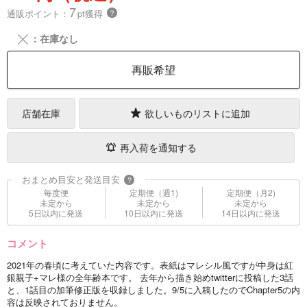
7
通販ポイント：
pt獲得
？
╳
：在庫なし
再販希望
店舗在庫
欲しいものリストに追加
再入荷を通知する
おまとめ目安と発送目安
?
毎度便
定期便（週1)
定期便（月2)
未定から
未定から
未定から
5日以内に発送
10日以内に発送
14日以内に発送
コメント
2021年の春頃に考えていた内容です。表紙はマレシル風ですが中身は紅
銀親子+マレ様の全年齢本です。 去年から描き始めtwitterに投稿した3話
と、1話目の加筆修正版を収録しました。9/5に入稿したのでChapter5の内
容は反映されておりません。