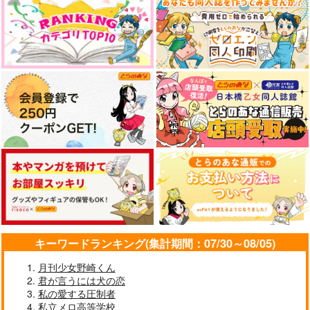
Party end,Dance Hall
WORLDS END LA D
It's Okay.
.
ANSE DANCE FALL
LEMONADE.
argenteo
芥箱
572
円
（税込）
787
777
円
円
（税込）
（税込）
月永レオ×瀬名泉
八乙女楽
ロイ×エドワード
サンプル
サンプル
サンプル
作品詳細
作品詳細
作品詳細
キーワードランキング(集計期間：07/30～08/05)
月刊少女野崎くん
君が言うには犬の恋
私の愛する圧制者
私立メロ高等学校