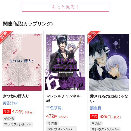
もっと見る！
関連商品(カップリング)
マレシルチャンネル
マレシルチャンネル
マレシル再録
#5
#1234
三色茶房。
三色茶房。
三色茶房。
2,357
円
（税込）
629
1,729
円
円
（税込）
（税込）
マレウス×シルバー
マレウス×シルバー
マレウス×シルバー
サンプル
サンプル
サンプル
作品詳細
作品詳細
作品詳細
きつねの婿入り
マレシルチャンネル
愛されるのは俺じゃな
#6
い
黄昏汁粉
三色茶房。
襲色目
472
円
専売
（税込）
472
629
円
円
専売
（税込）
（税込）
その他
その他
その他
マレウス×シルバー
マレウス×シルバー
マレウス×シルバー