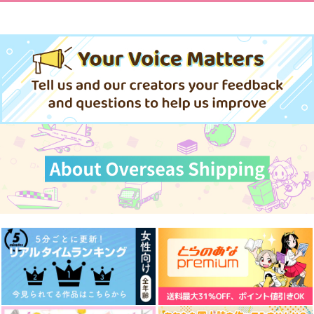
魔王イブロギアに身を
(BD)THE IDOLM@ST
(BD)THE IDOLM@ST
捧げよ−Endgame−
ER 765PRO ALLSTA
ER 765PRO ALLSTA
in the end
プレゼンス・オブ・ユ
WORLD END
RS LIVE ～
RS LIVE ～
17,600
彗星社
17,600
ー
円
円
（税込）
NEVER END IDOL!!!!
（税込）
NEVER END IDOL!!!!!
そぞろ
梅の雫
!!!!!!!!!～ LIVE Blu-
!!!!!!!!～ LIVE Blu-
880
end
円
（税込）
734
629
ray (通常版 DAY2)
円
ray (通常版 DAY1)
円
（税込）
（税込）
787
円
（税込）
南雲×女夢主
北片來人×百目鬼潜
サンプル
サンプル
サンプル
伏黒恵×五条悟
作品詳細
作品詳細
作品詳細
サンプル
サンプル
サンプル
作品詳細
作品詳細
作品詳細