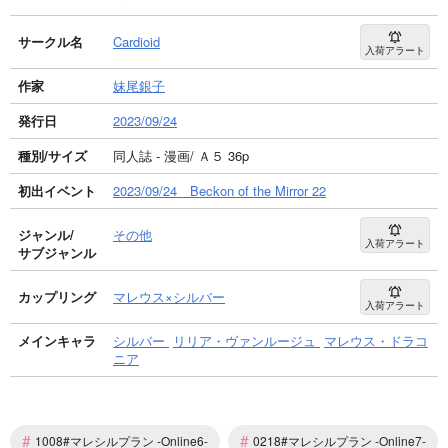
サークル名
Cardioid
入荷アラート
作家
妹尾銀子
発行日
2023/09/24
種別/サイズ
同人誌 - 漫画/ Ａ５ 36p
初出イベント
2023/09/24 Beckon of the Mirror 22
ジャンル/
その他
入荷アラート
サブジャンル
カップリング
マレウス×シルバー
入荷アラート
メインキャラ
シルバー
リリア・ヴァンルージュ
マレウス・ドラコ
ニア
#
#
1008#マレシルプラン -Online6-
0218#マレシルプラン -Online7-