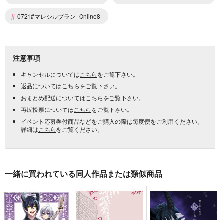
#
0721#マレシルプラン -Online8-
注意事項
キャンセルについては
こちら
をご覧下さい。
返品については
こちら
をご覧下さい。
おまとめ配送については
こちら
をご覧下さい。
再販投票については
こちら
をご覧下さい。
イベント応募券付商品などをご購入の際は毎度便をご利用ください。
詳細は
こちら
をご覧ください。
一緒に買われている同人作品または類似商品