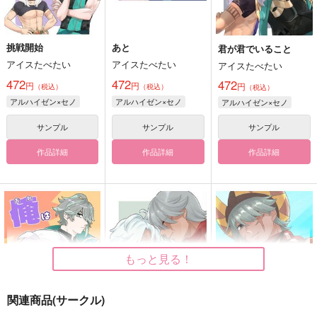
挑戦開始
あと
君が君でいること
アイスたべたい
アイスたべたい
アイスたべたい
472
472
472
円
円
円
（税込）
（税込）
（税込）
アルハイゼン×セノ
アルハイゼン×セノ
アルハイゼン×セノ
サンプル
サンプル
サンプル
作品詳細
作品詳細
作品詳細
もっと見る！
関連商品(サークル)