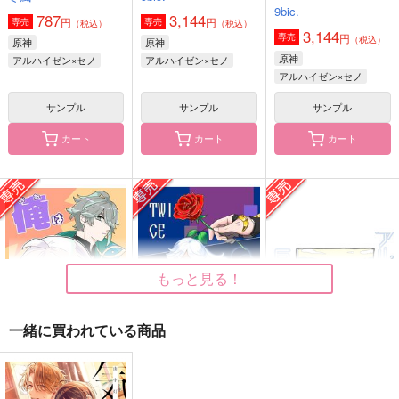
9bic.
せる効果があるらしい
ロコモコ丼
787
3,144
羊歯屋もっちり
円
円
専売
専売
（税込）
（税込）
無限リス
3,144
円
専売
（税込）
472
597
原神
原神
円
円
（税込）
（税込）
715
原神
円
アルハイゼン×セノ
アルハイゼン×セノ
（税込）
アルハイゼン×セノ
アルハイゼン×セノ
アルハイゼン×セノ
アルハイゼン×セノ
サンプル
サンプル
サンプル
サンプル
サンプル
サンプル
カート
カート
カート
作品詳細
作品詳細
作品詳細
もっと見る！
一緒に買われている商品
俺は聞いてないんだ
TWICE as SWEET 前
アルセノと巨大な犬
そういうことはちゃん
PLAYLIST
独白
が！？
編
と言え
ロコモコ丼