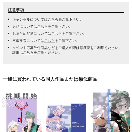
注意事項
キャンセルについては
こちら
をご覧下さい。
返品については
こちら
をご覧下さい。
おまとめ配送については
こちら
をご覧下さい。
再販投票については
こちら
をご覧下さい。
イベント応募券付商品などをご購入の際は毎度便をご利用ください。
詳細は
こちら
をご覧ください。
一緒に買われている同人作品または類似商品