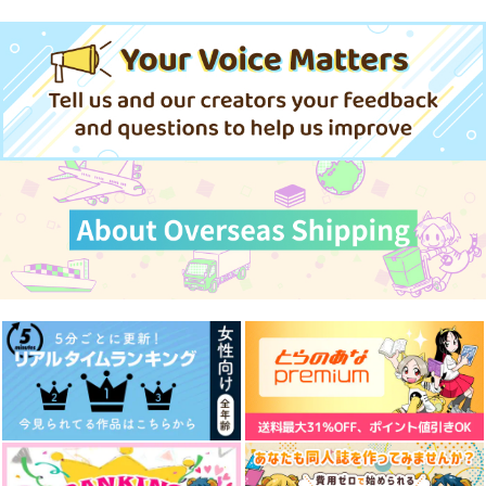
アイスたべたい
315
944
787
円
円
無限リス
じゃがいも畑
円
（税込）
（税込）
（税込）
472
円
専売
（税込）
アルハイゼン
アルハイゼン×カーヴェ
アルハイゼン×カーヴェ
715
787
円
円
専売
専売
（税込）
（税込）
原神
原神
原神
サンプル
サンプル
サンプル
アルハイゼン×セノ
アルハイゼン×セノ
アルハイゼン×セノ
作品詳細
作品詳細
作品詳細
サンプル
サンプル
サンプル
カート
カート
カート
HONEY MOON
ドロライあつめ
はなにさけ
momi.
330
629
砂の花実
Reart
No.B
円
円
（税込）
（税込）