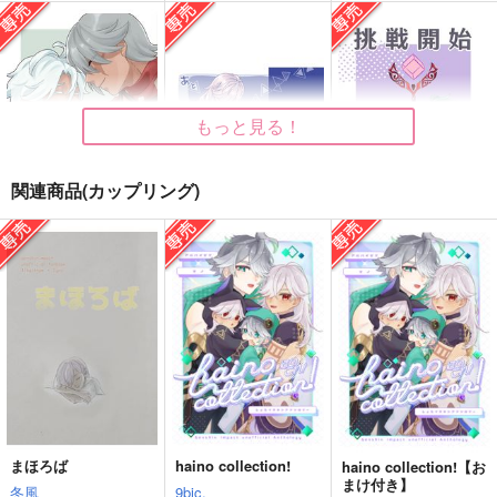
ドキドキアルハイゼン
No.B
haino collection!
クイズ
ズッシーアイランド
9bic.
ズッシーアイランド
787
3,144
円
円
（税込）
（税込）
629
円
（税込）
アルハイゼン×セノ
アルハイゼン×セノ
アルハイゼン×セノ
もっと見る！
サンプル
サンプル
サンプル
関連商品(カップリング)
作品詳細
作品詳細
作品詳細
きみと1歩。
あと
挑戦開始
アイスたべたい
アイスたべたい
アイスたべたい
472
472
472
円
円
専売
専売
円
専売
（税込）
（税込）
（税込）
原神
ムトタ×イファ
原神
原神
アルハイゼン×セノ
アルハイゼン×セノ
サンプル
サンプル
サンプル
カート
カート
カート
まほろば
haino collection!
haino collection!【お
まけ付き】
冬風
9bic.
アルセノと巨大な犬
食べると心を落ち着か
砂の花実