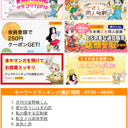
羊歯屋もっちり
9bic.
ズッシーアイランド
アルハイゼン×カーヴェ
アハウ×キィニチ
597
1,572
787
円
円
専売
専売
円
専売
（税込）
（税込）
（税込）
サンプル
サンプル
原神
原神
原神
作品詳細
作品詳細
アルハイゼン×セノ
アルハイゼン×セノ
アルハイゼン×セノ
サンプル
サンプル
サンプル
カート
カート
カート
キーワードランキング(集計期間：07/30～08/05)
月刊少女野崎くん
君が言うには犬の恋
私の愛する圧制者
No title No life No.2
そういうことはちゃん
私立メロ高等学校
あと
と言え
灰色と赤
棚からつく餅
アイスたべたい