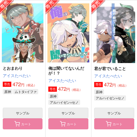
俺は聞いてないんだ
きみと1歩。
とおまわり
が！？
アイスたべたい
アイスたべたい
アイスたべたい
472
472
円
円
（税込）
（税込）
472
円
（税込）
ムトタ×イファ
ムトタ×イファ
アルハイゼン×セノ
サンプル
サンプル
サンプル
作品詳細
作品詳細
作品詳細
とおまわり
俺は聞いてないんだ
君が君でいること
が！？
アイスたべたい
アイスたべたい
アイスたべたい
472
472
円
専売
円
専売
（税込）
（税込）
472
円
専売
（税込）
原神
ムトタ×イファ
原神
原神
アルハイゼン×セノ
アルハイゼン×セノ
サンプル
サンプル
サンプル
カート
カート
カート