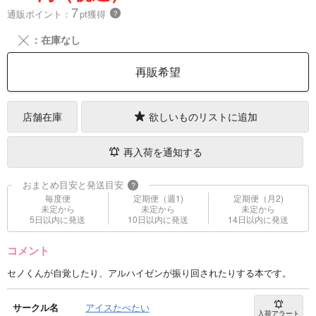
7
通販ポイント：
pt獲得
？
╳
：在庫なし
再販希望
店舗在庫
欲しいものリストに追加
再入荷を通知する
おまとめ目安と発送目安
?
毎度便
定期便（週1)
定期便（月2)
未定から
未定から
未定から
5日以内に発送
10日以内に発送
14日以内に発送
コメント
セノくんが自覚したり、アルハイゼンが振り回されたりする本です。
サークル名
アイスたべたい
入荷アラート