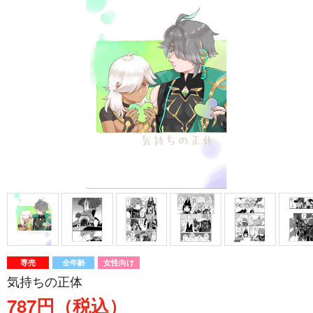
専売
全年齢
女性向け
気持ちの正体
787円（税込）