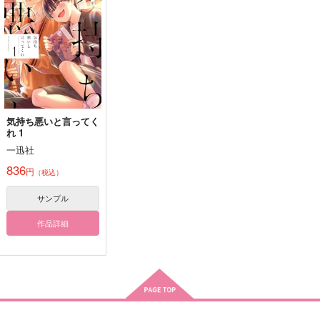
ポップコーンイヌ
羊歯屋もっちり
アイスたべたい
ぴかぴか雑草園
平川家
472
1,540
582
円
専売
円
（税込）
円
（税込）
（税込）
472
629
472
円
円
専売
専売
（税込）
（税込）
円
（税込）
原神
アルハイゼン×セノ
アルハイゼン×セノ
原神
原神
アルハイゼン×セノ
アルハイゼン×セノ
アルハイゼン×セノ
アルハイゼン×セノ
サンプル
サンプル
サンプル
サンプル
サンプル
サンプル
作品詳細
作品詳細
作品詳細
カート
カート
カート
気持ち悪いと言ってく
れ 1
一迅社
836
円
（税込）
サンプル
作品詳細
50%のこいびと
秘境に願いを
油とレモン
食べると心を落ち着か
天才たちのどか酔い談
君が君でいること
起きない
月桂冠
人情紙風船
せる効果があるらしい
義