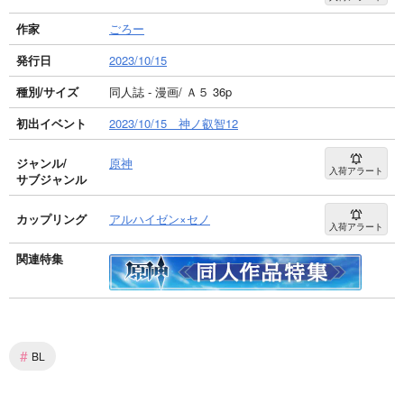
作家
ごろー
発行日
2023/10/15
種別/サイズ
同人誌 - 漫画/ Ａ５ 36p
初出イベント
2023/10/15 神ノ叡智12
ジャンル/
原神
入荷アラート
サブジャンル
カップリング
アルハイゼン×セノ
入荷アラート
関連特集
#
BL