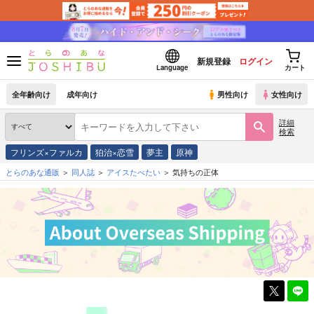
新規登録
ログイン
Language
カート
全年齢向け
成年向け
男性向け
女性向け
詳細
検索
フリンズ×ファルカ
狛治×恋雪
夢主
原神
とらのあな通販
同人誌
アイスたべたい
気持ちの正体