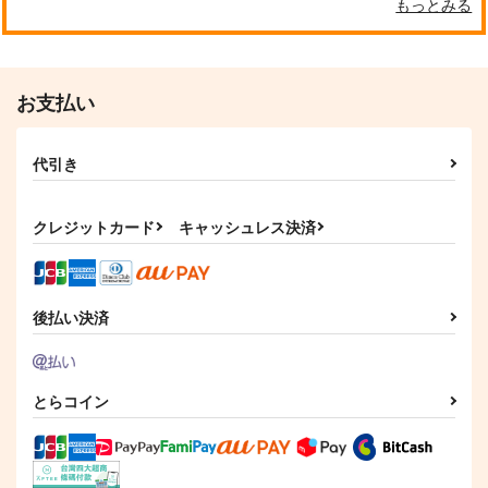
もっとみる
平川家
770
472
円
専売
円
専売
（税込）
（税込）
472
円
専売
（税込）
原神
原神
原神
アルハイゼン×セノ
アルハイゼン×セノ
アルハイゼン×セノ
お支払い
サンプル
サンプル
サンプル
カート
カート
カート
代引き
クレジットカード
キャッシュレス決済
後払い決済
とらコイン