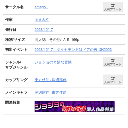
サークル名
amagoi.
入荷アラート
作家
あまみや
発行日
2023/12/17
種別/サイズ
同人誌 - その他/ Ａ５ 166p
初出イベント
2023/12/17 ダイヤモンドはドアの裏 DR2023
ジャンル/
ジョジョの奇妙な冒険
入荷アラート
サブジャンル
カップリング
東方仗助×岸辺露伴
入荷アラート
メインキャラ
岸辺露伴
東方仗助
関連特集