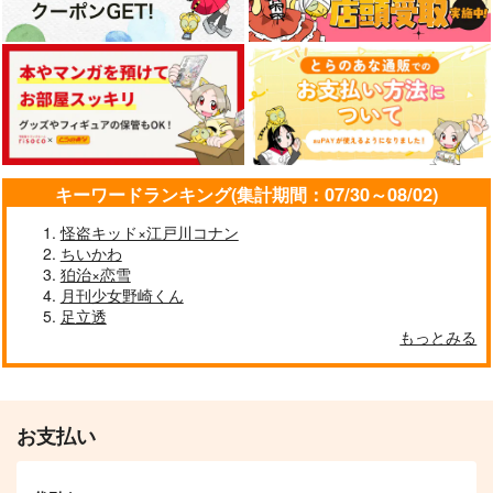
Glimpse
ロコウびより
アキ天アンソロジ
ー Melt
LOBIO
ほちどんまい
ハッピーショップ
157
220
円
円
（税込）
（税込）
1,729
円
（税込）
レオナ×女監督生
岸辺露伴×広瀬康一
早川アキ×天使の悪魔
キーワードランキング(集計期間：07/30～08/02)
サンプル
サンプル
サンプル
怪盗キッド×江戸川コナン
作品詳細
作品詳細
作品詳細
ちいかわ
狛治×恋雪
月刊少女野崎くん
足立透
もっとみる
お支払い