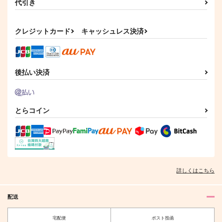
代引き
アンダーグラウンド
帰り道アンソロジー
My Only Wish
15
ふたりの靴音
Sub Rosa
クレジットカード
キャッシュレス決済
趣ハイジャンプ
笑うエルマー
2,515
円
（税込）
880
1,100
円
円
（税込）
（税込）
ディオ×ジョナサン
東方仗助
空条承太郎×花京院典明
後払い決済
サンプル
サンプル
サンプル
作品詳細
作品詳細
作品詳細
とらコイン
詳しくはこちら
配送
宅配便
ポスト投函