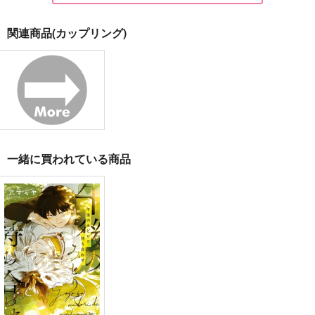
関連商品(カップリング)
LOG２～カラセイ
FUZZY ROMANCE
愛の虚像
WEB再録本～
LOBIO
LOBIO
LOBIO
2,357
944
円
円
（税込）
（税込）
1,572
円
（税込）
レオナ×女監督生
レオナ×女監督生
カラスバ×セイカ
一緒に買われている商品
サンプル
サンプル
サンプル
作品詳細
作品詳細
作品詳細