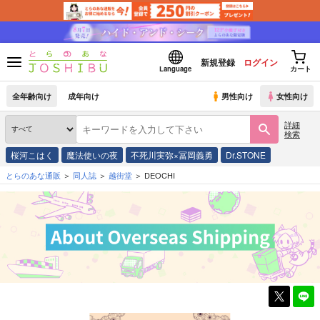
新規登録
ログイン
Language
カート
全年齢向け
成年向け
男性向け
女性向け
詳細
検索
桜河こはく
魔法使いの夜
不死川実弥×冨岡義勇
Dr.STONE
とらのあな通販
同人誌
越街堂
DEOCHI