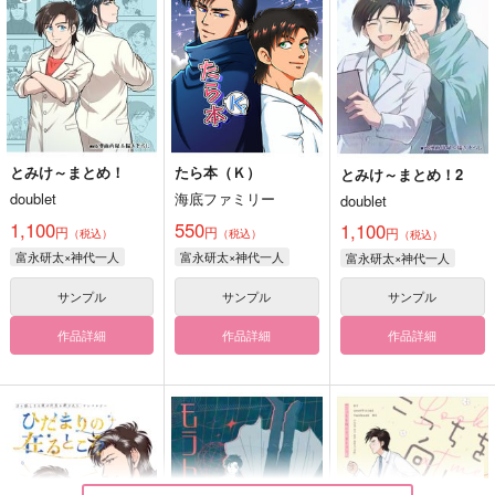
とみけ～まとめ！
たら本（Ｋ）
とみけ～まとめ！2
doublet
海底ファミリー
doublet
1,100
550
1,100
円
円
円
（税込）
（税込）
（税込）
富永研太×神代一人
富永研太×神代一人
富永研太×神代一人
サンプル
サンプル
サンプル
作品詳細
作品詳細
作品詳細