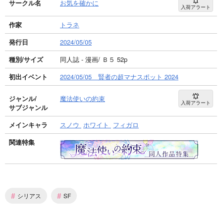
サークル名
お気を確かに
入荷アラート
作家
トラネ
発行日
2024/05/05
種別/サイズ
同人誌 - 漫画/ Ｂ５ 52p
初出イベント
2024/05/05 賢者の超マナスポット 2024
ジャンル/
魔法使いの約束
入荷アラート
サブジャンル
メインキャラ
スノウ
ホワイト
フィガロ
関連特集
#
#
シリアス
SF