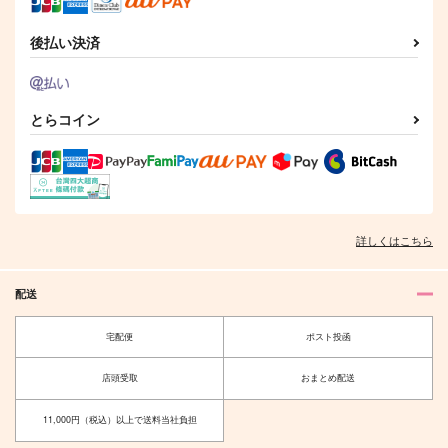
フィガロ×ファウスト
サンプル
サンプル
サンプル
後払い決済
作品詳細
作品詳細
作品詳細
とらコイン
詳しくはこちら
配送
funf viaggio
言い訳は
宅配便
ポスト投函
hnnen
甘めの相模湾
店頭受取
おまとめ配送
944
787
円
円
（税込）
（税込）
ムル×シャイロック
ヒースクリフ×シノ
11,000円（税込）以上で送料当社負担