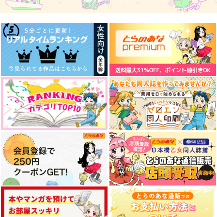
2,515
1,100
495
円
円
円
（税込）
（税込）
（税込）
オールキャラ
ブラッドリー×ネロ
ブラッドリー×ネロ
サンプル
サンプル
サンプル
作品詳細
作品詳細
作品詳細
君にまつわる愛の話
きみとオーバードをう
白紡ぎの少女と迷子の
たおう
人形
白紙のメモ帖
フデバコサン
mugei
2,200
円
（税込）