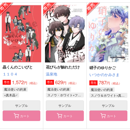
おやすみオーエン
終わらない歌を歌おう
VIRTUAL
ミリミミル
アスタリスク
約束はしない
787
1,572
1,179
円
円
円
（税込）
（税込）
（税込）
オーエン
エクス・アルビオ
宇髄天元×我妻善逸
サンプル
サンプル
サンプル
作品詳細
作品詳細
作品詳細
晶くんのこいびと
花びらが触れただけ
硝子のゆりかご
１１０４
温泉地
いつかのかみさま
1,572
629
787
円
円
専売
専売
円
専売
（税込）
（税込）
（税込）
魔法使いの約束
魔法使いの約束
魔法使いの約束
×真木晶♂
スノウ・ホワイト×フィガロ
スノウ＆ホワイト×真木晶
サンプル
サンプル
サンプル
カート
カート
カート