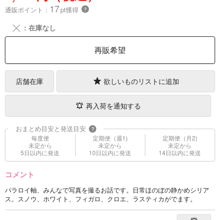
17
通販ポイント：
pt獲得
？
╳
：在庫なし
再販希望
店舗在庫
欲しいものリストに追加
再入荷を通知する
おまとめ目安と発送目安
?
毎度便
定期便（週1)
定期便（月2)
未定から
未定から
未定から
5日以内に発送
10日以内に発送
14日以内に発送
コメント
パラロイ軸、みんなで写真を撮るお話です。日常ほのぼの静かめシリア
ス。スノウ、ホワイト、フィガロ、クロエ、ラスティカがでます。