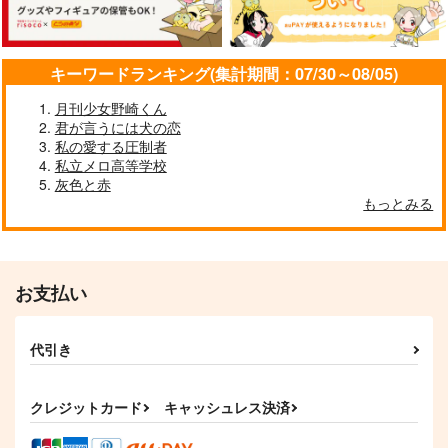
944
1,265
円
円
（税込）
（税込）
フィガロ×ファウスト
クロエ
穹（開拓者）×ホタル
サンプル
サンプル
サンプル
キーワードランキング(集計期間：07/30～08/05)
作品詳細
作品詳細
作品詳細
月刊少女野崎くん
君が言うには犬の恋
私の愛する圧制者
私立メロ高等学校
灰色と赤
もっとみる
お支払い
代引き
TIME FLYER
nim
にゃーん！
Rabi
mascom
みみんともり
クレジットカード
キャッシュレス決済
629
472
157
円
円
円
（税込）
（税込）
（税込）
ブラッドリー×ネロ
ムル×シャイロック