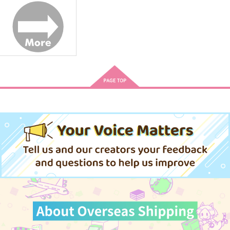
硝子のゆりかご
花びらが触れただけ
それでも
いつかのかみさま
温泉地
除
787
629
1,572
円
円
円
（税込）
（税込）
（税込）
スノウ＆ホワイト×真木晶
スノウ・ホワイト×フィガロ
宮城ソータ×宮城リョータ
サンプル
サンプル
サンプル
作品詳細
作品詳細
作品詳細
月と記憶のひとかけら
星に境界
あいのうた(準備号)
みたらし
marcato
ゆめうつつ