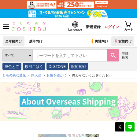
新規登録
ログイン
Language
カート
全年齢向け
成年向け
男性向け
女性向け
詳細
検索
灰色と赤
桜河こはく
Dr.STONE
呪術廻戦
とらのあな通販
同人誌
お気を確かに
終わらないうたをうたおう