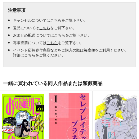
注意事項
キャンセルについては
こちら
をご覧下さい。
返品については
こちら
をご覧下さい。
おまとめ配送については
こちら
をご覧下さい。
再販投票については
こちら
をご覧下さい。
イベント応募券付商品などをご購入の際は毎度便をご利用ください。
詳細は
こちら
をご覧ください。
一緒に買われている同人作品または類似商品