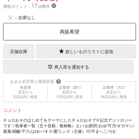
17
通販ポイント：
pt獲得
？
╳
：在庫なし
再販希望
店舗在庫
欲しいものリストに追加
再入荷を通知する
おまとめ目安と発送目安
?
毎度便
定期便（週1)
定期便（月2)
未定から
未定から
未定から
5日以内に発送
10日以内に発送
14日以内に発送
コメント
チョロおそのはじめてをテーマにしたチョロおそプチ記念アンソロジー
です！執筆者一覧（五十音順、敬称略）えい/お餅田/おゆ/可乃/ギガマシ/
紫凰/硝酸/千六/はゆ/パキラ/蜜リンゴ（主催）/行平まへこ/ろむ