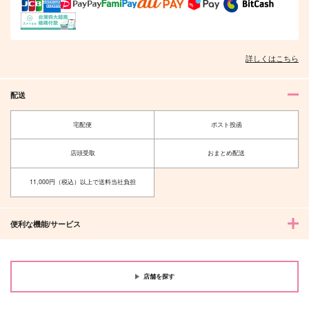
ような
コイノボルコイ
はちみつノイズ
ワンだふるワールド
787
787
円
円
（税込）
（税込）
1,375
円
（税込）
松野カラ松×松野十四松
松野一松×松野おそ松
詳しくはこちら
松野カラ松×松野おそ松
サンプル
サンプル
サンプル
配送
作品詳細
作品詳細
作品詳細
宅配便
ポスト投函
店頭受取
おまとめ配送
11,000円（税込）以上で送料当社負担
便利な機能/サービス
店舗を探す
フラグメントミラー
とらゲルゲ
琴線の音色