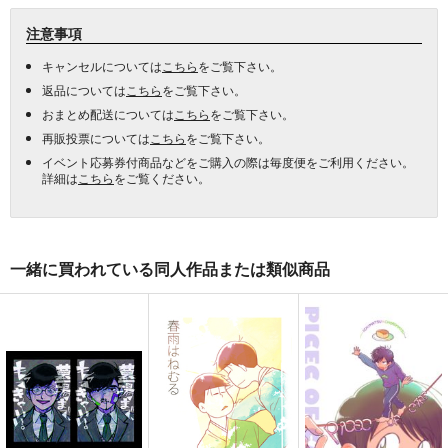
注意事項
キャンセルについては
こちら
をご覧下さい。
返品については
こちら
をご覧下さい。
おまとめ配送については
こちら
をご覧下さい。
再販投票については
こちら
をご覧下さい。
イベント応募券付商品などをご購入の際は毎度便をご利用ください。
詳細は
こちら
をご覧ください。
一緒に買われている同人作品または類似商品