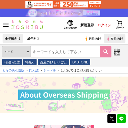
新規登録
ログイン
Language
カート
全年齢向け
成年向け
男性向け
女性向け
詳細
検索
狛治×恋雪
特級α
薬屋のひとりごと
Dr.STONE
とらのあな通販
同人誌
シードル
はじめては全部お前とがいい