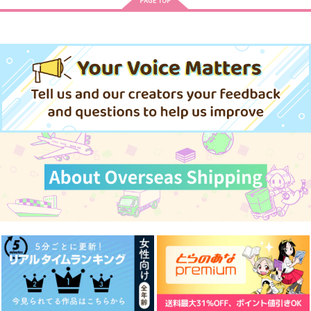
＃狂犬カラ松くんと
うしろの正面だあれ？
君を知りたい
OSO先生はいいぞ
GOMIQUZ
てぴとくら～地球のへ
僻地
そ～
860
円
（税込）
440
円
（税込）
1,210
松野おそ松×松野カラ松
円
（税込）
松野カラ松×松野おそ松
松野カラ松
サンプル
サンプル
サンプル
作品詳細
作品詳細
作品詳細