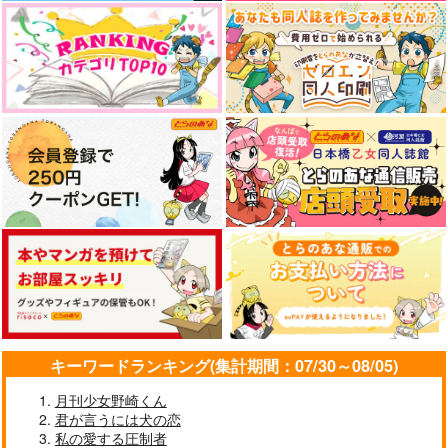
２人でいるとほら、こ
かけら
ダイスキForever
のように。
808
いわし定食
コイノボルコイ
625
1,143
円
円
（税込）
（税込）
739
円
（税込）
松野おそ松
松野カラ松×松野おそ松
松野カラ松×松野十四松
サンプル
サンプル
サンプル
作品詳細
作品詳細
作品詳細
キーワードランキング(集計期間：07/30～08/05)
月刊少女野崎くん
君が言うには犬の恋
私の愛する圧制者