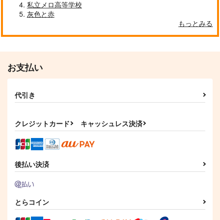
私立メロ高等学校
Too Over!
つまりそれってどうい
オレはつよい！
灰色と赤
うこと？
はちみつノイズ
いわし定食
もっとみる
ホクリホカ。
787
715
円
円
（税込）
（税込）
362
円
（税込）
松野カラ松
松野一松×松野おそ松
松野おそ松×松野一松
お支払い
サンプル
サンプル
サンプル
作品詳細
作品詳細
作品詳細
代引き
クレジットカード
キャッシュレス決済
後払い決済
とらコイン
ぽっかぽかぽか
あの頃の俺たちは
それはまるでドラマの