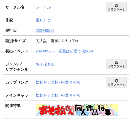
サークル名
シードル
入荷アラート
作家
蜜リンゴ
発行日
2024/05/05
種別/サイズ
同人誌 - 漫画/ Ａ５ 100p
初出イベント
2024/05/05 家宝は超寝て松2024
ジャンル/
おそ松さん
入荷アラート
サブジャンル
カップリング
松野チョロ松×松野おそ松
入荷アラート
メインキャラ
松野チョロ松
松野おそ松
関連特集