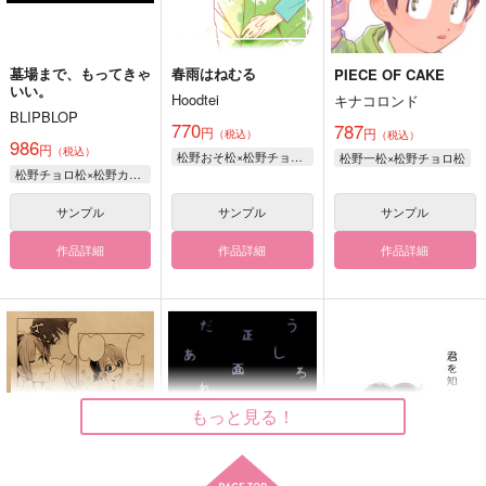
墓場まで、もってきゃ
春雨はねむる
PIECE OF CAKE
いい。
Hoodtei
キナコロンド
BLIPBLOP
770
787
円
円
（税込）
（税込）
986
円
（税込）
松野おそ松×松野チョロ松
松野一松×松野チョロ松
松野チョロ松×松野カラ松
サンプル
サンプル
サンプル
作品詳細
作品詳細
作品詳細
もっと見る！