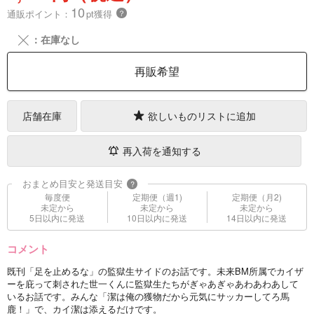
10
通販ポイント：
pt獲得
？
╳
：在庫なし
再販希望
店舗在庫
欲しいものリストに追加
再入荷を通知する
おまとめ目安と発送目安
?
毎度便
定期便（週1)
定期便（月2)
未定から
未定から
未定から
5日以内に発送
10日以内に発送
14日以内に発送
コメント
既刊「足を止めるな」の監獄生サイドのお話です。未来BM所属でカイザ
ーを庇って刺された世一くんに監獄生たちがぎゃあぎゃあわあわあして
いるお話です。みんな「潔は俺の獲物だから元気にサッカーしてろ馬
鹿！」で、カイ潔は添えるだけです。