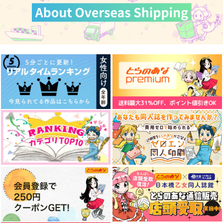
BlueMoment
Familie2
クリスマスがやってく
る!!
わたぬき文屋
サラダ定食
来猫亭
1,870
858
円
円
（税込）
（税込）
787
円
（税込）
カイザー×潔世一
カイザー×潔世一
カイザー×潔世一
サンプル
サンプル
サンプル
作品詳細
作品詳細
作品詳細
神使の子猫は夜明けに
世一のことが大大大大
忘却に咲く花【上】
鳴く
大好きな二人のカイザ
よもぎ餅
ーPART2
Chocolat3°
飴と蹴り
787
円
専売
（税込）
787
787
円
円
専売
（税込）
（税込）
ブルーロック
ブルーロック
ブルーロック
カイザー×潔世一
カイザー×潔世一
カイザー×潔世一
サンプル
サンプル
サンプル