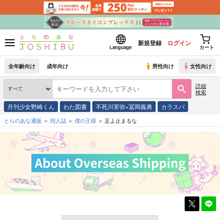
新規登録
ログイン
Language
カート
全年齢向け
成年向け
男性向け
女性向け
詳細
検索
月刊少女野崎くん
わた図書
不死川実弥×冨岡義勇
カラスバ
とらのあな通販
同人誌
僕の王様
足よ止まるな