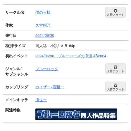
サークル名
僕の王様
入荷アラート
作家
久堂昭乃
発行日
2024/06/30
種別/サイズ
同人誌 - 小説/ Ａ５ 84p
初出イベント
2024/06/30 ブルーローズの浄潔 JB2024
ジャンル/
ブルーロック
入荷アラート
サブジャンル
カップリング
カイザー×潔世一
入荷アラート
メインキャラ
潔世一
関連特集