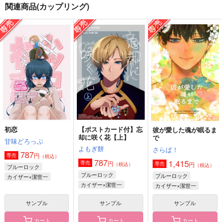
関連商品(カップリング)
最愛と祝福を
青に続け
犬も歩けば運命に当た
る
gggっと
RE:4
時々刻々
944
944
円
円
（税込）
（税込）
660
円
（税込）
カイザー×潔世一
カイザー×潔世一
カイザー×潔世一
サンプル
サンプル
サンプル
作品詳細
作品詳細
作品詳細
初恋
【ポストカード付】忘
彼が愛した魂が眠るま
却に咲く花【上】
で
甘味どろっぷ
よもぎ餅
さらば！
787
円
専売
（税込）
787
1,415
円
専売
円
専売
（税込）
（税込）
ブルーロック
ブルーロック
ブルーロック
カイザー×潔世一
カイザー×潔世一
カイザー×潔世一
サンプル
サンプル
サンプル
カート
カート
カート