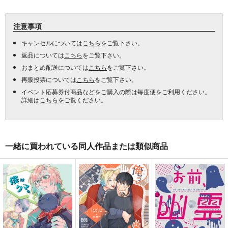
注意事項
キャンセルについては
こちら
をご覧下さい。
返品については
こちら
をご覧下さい。
おまとめ配送については
こちら
をご覧下さい。
再販投票については
こちら
をご覧下さい。
イベント応募券付商品などをご購入の際は毎度便をご利用ください。
詳細は
こちら
をご覧ください。
一緒に買われている同人作品または類似商品