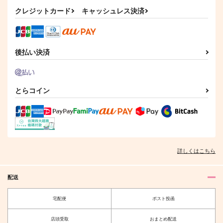
Neuaufnahme
カート
カート
い！
クレジットカード
キャッシュレス決済
来猫亭
15:BG
gggっと
944
2,044
円
円
（税込）
（税込）
787
円
（税込）
カイザー×潔世一
カイザー×潔世一
カイザー×潔世一
後払い決済
サンプル
サンプル
サンプル
作品詳細
作品詳細
作品詳細
とらコイン
詳しくはこちら
配送
宅配便
ポスト投函
Advent
お前おれのこと好きな
店頭受取
おまとめ配送
の？