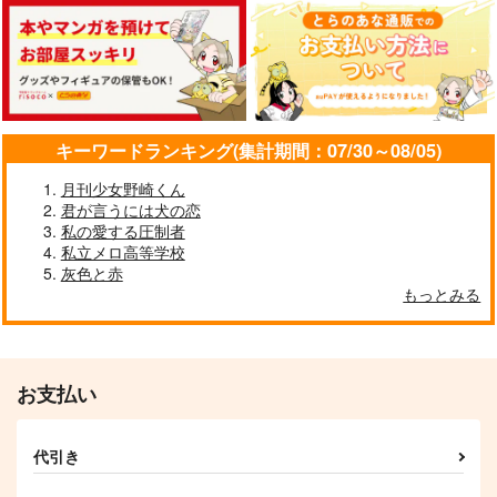
カート
カート
カート
144,000の墓場
カイ潔はちょっとヤバ
IT! IT!! IT!!!
すぎじゃない!?
マルメラーダ
坂屋
Limerence
1,502
440
円
円
（税込）
（税込）
1,485
円
（税込）
カイザー×潔世一
カイザー×潔世一
カイザー×潔世一
キーワードランキング(集計期間：07/30～08/05)
サンプル
サンプル
サンプル
月刊少女野崎くん
作品詳細
作品詳細
作品詳細
君が言うには犬の恋
私の愛する圧制者
私立メロ高等学校
灰色と赤
もっとみる
高校生の世一が大学生
おれが青薔薇をいれた
のカイザーに3年かけ
ワケ
て丸め込まれる(？)話
いちごはちみつ
らんぴりす
1,100
787
円
円
専売
（税込）
（税込）
お支払い
ブルーロック
ブルーロック
カイザー×潔世一
カイザー×潔世一
代引き
サンプル
サンプル
蛹
カイザにゃんが離れな