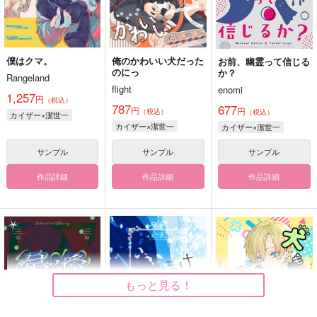
僕はクマ。
俺のかわいい犬だった
お前、幽霊って信じる
のにっ
か？
Rangeland
flight
enomi
1,257
円
（税込）
787
677
円
円
（税込）
（税込）
カイザー×潔世一
カイザー×潔世一
カイザー×潔世一
サンプル
サンプル
サンプル
作品詳細
作品詳細
作品詳細
もっと見る！