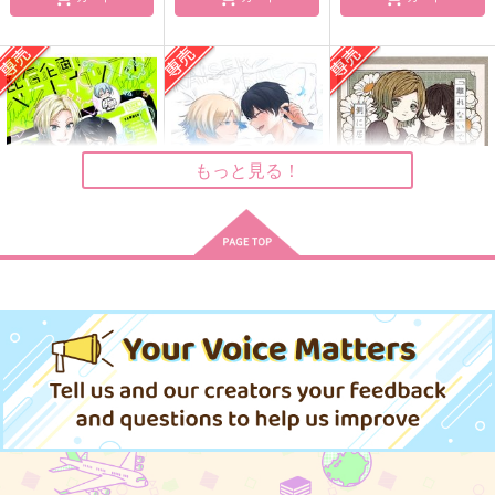
なまえはまだない 前
Petrichor
gggっと詰。kiis-
編
2023.7-
夜明けとヴェール
SODA FURO
gggっと
787
円
（税込）
1,650
787
円
円
（税込）
（税込）
カイザー×潔世一
カイザー×潔世一
カイザー×潔世一
もっと見る！
サンプル
サンプル
サンプル
作品詳細
作品詳細
作品詳細
配信企画！ ベストカ
つまずき初夜とそのあ
「離れないで、側に居
ップル要注意
との話
て。」
ぷてりんぐ
PrPr Jelly
らぴすらずり。
1,572
629
660
円
円
専売
専売
円
専売
（税込）
（税込）
（税込）
ブルーロック
ブルーロック
ブルーロック
カイザー×潔世一
カイザー×潔世一
カイザー×潔世一
サンプル
サンプル
サンプル
カート
カート
カート