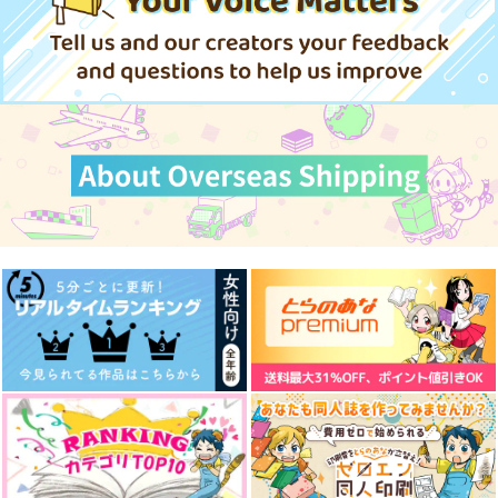
944
286
円
円
（税込）
（税込）
787
円
（税込）
沢北栄治
冨岡義勇×不死川実弥
沢北栄治
サンプル
サンプル
サンプル
作品詳細
作品詳細
作品詳細
Prismew4
Youthful beauty
Buen viaje! YOI旅
を！
piyomew
もこぴよ
オレンジのうた
880
1,257
円
円
（税込）
（税込）
1,415