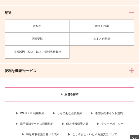
サンプル
サンプル
サンプル
配送
作品詳細
作品詳細
作品詳細
宅配便
ポスト投函
店頭受取
おまとめ配送
11,000円（税込）以上で送料当社負担
便利な機能/サービス
店舗を探す
ネバーランド
さよならネバーランド
おやすみネバーランド
1/fゆらぎ
半透明な午後
昼寝坊。
495
1,415
944
円
円
円
（税込）
（税込）
WEBSITE利用規約
とらのあな会員規約
通信販売ポイント規約
（税込）
氷室聖×法月仁
五条悟×伏黒恵
五条悟×夏油傑
電子書籍サービス利用規約
個人情報保護方針
クッキーポリシー
サンプル
サンプル
サンプル
特定商取引法に基づく表示
なりすまし・いたずら注文について