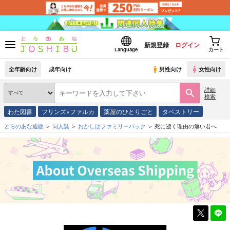
新規登録
ログイン
Language
カート
全年齢向け
成年向け
男性向け
女性向け
詳細
検索
わた図書
フリンズ×ファルカ
薬屋のひとりごと
タペストリー
とらのあな通販
同人誌
おかしはファミリーパック
死に逝く理由の無い君へ