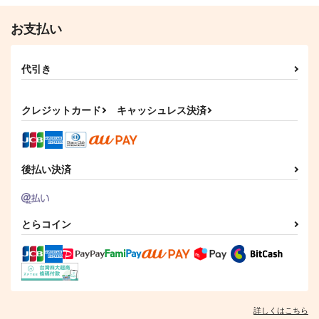
サンプル
サンプル
サンプル
お支払い
作品詳細
作品詳細
作品詳細
代引き
クレジットカード
キャッシュレス決済
後払い決済
とらコイン
はじめての手づくり
おまえは一体、おれを
これからのボク達
どうしたい。
ゆめのおかしや。
ゆめのおかしや。
おかしやさん
787
787
円
円
（税込）
（税込）
629
円
（税込）
寿嶺二×美風藍
寿嶺二×美風藍
糸師凛×潔世一
詳しくはこちら