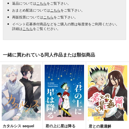
返品については
こちら
をご覧下さい。
おまとめ配送については
こちら
をご覧下さい。
再販投票については
こちら
をご覧下さい。
イベント応募券付商品などをご購入の際は毎度便をご利用ください。
詳細は
こちら
をご覧ください。
一緒に買われている同人作品または類似商品
カタルシス sequel
君の上に星は降る
君との最適解