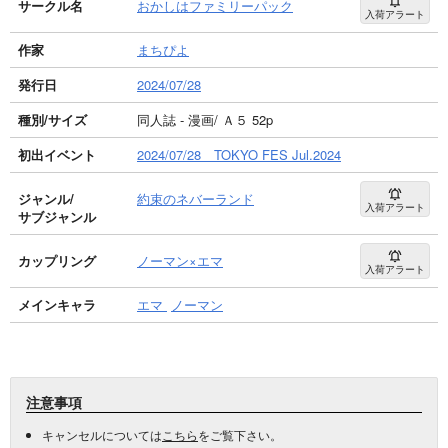
サークル名
おかしはファミリーパック
入荷アラート
作家
まちぴよ
発行日
2024/07/28
種別/サイズ
同人誌 - 漫画/ Ａ５ 52p
初出イベント
2024/07/28 TOKYO FES Jul.2024
ジャンル/
約束のネバーランド
入荷アラート
サブジャンル
カップリング
ノーマン×エマ
入荷アラート
メインキャラ
エマ
ノーマン
注意事項
キャンセルについては
こちら
をご覧下さい。