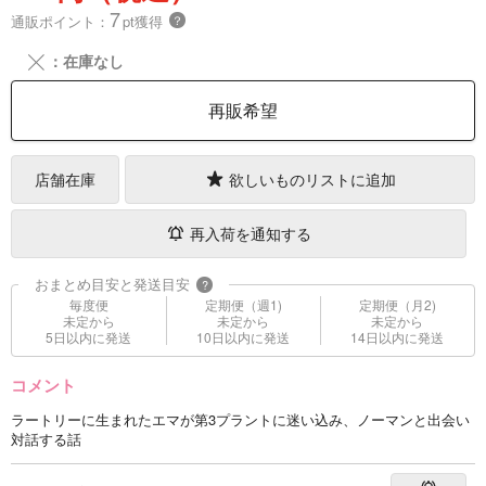
7
通販ポイント：
pt獲得
？
╳
：在庫なし
再販希望
店舗在庫
欲しいものリストに追加
再入荷を通知する
おまとめ目安と発送目安
?
毎度便
定期便（週1)
定期便（月2)
未定から
未定から
未定から
5日以内に発送
10日以内に発送
14日以内に発送
コメント
ラートリーに生まれたエマが第3プラントに迷い込み、ノーマンと出会い
対話する話