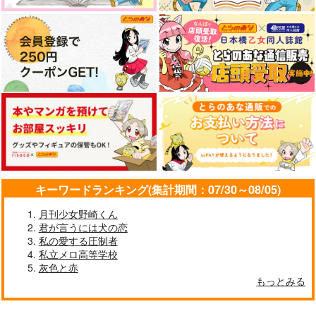
円
（税込）
アルハイゼン×カーヴェ
ヴィクトル×勝生勇利
サンプル
サンプル
サンプル
作品詳細
作品詳細
作品詳細
キーワードランキング(集計期間：07/30～08/05)
月刊少女野崎くん
君が言うには犬の恋
私の愛する圧制者
私立メロ高等学校
Prismew3
ズルい男
その後の2人
灰色と赤
piyomew
おいしいおかし
ゆめのおかしや。
もっとみる
880
1,100
629
円
円
円
（税込）
（税込）
（税込）
鉢屋三郎×尾浜勘右衛門
黒崎蘭丸×カミュ