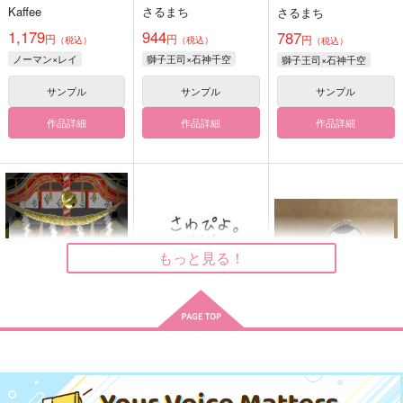
Kaffee
さるまち
さるまち
1,179
944
787
円
円
円
（税込）
（税込）
（税込）
ノーマン×レイ
獅子王司×石神千空
獅子王司×石神千空
サンプル
サンプル
サンプル
作品詳細
作品詳細
作品詳細
もっと見る！
そうやっていつも
さわぴよ。～お呼ばれ
さわぴよ。アクスタ
の巻～
ひよこスクリーム
筋骨隆々
筋骨隆々