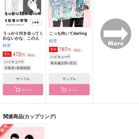
月島蛍×黒尾鉄朗
サンプル
サンプル
サンプル
作品詳細
作品詳細
作品詳細
うっかり付き合ってく
こっち向いてdarling
れないかな、この人
鈍管
鈍管
787
円
専売
（税込）
472
円
専売
（税込）
ハイキュー!!
ハイキュー!!
角名倫太郎×宮治
月島蛍×黒尾鉄朗
サンプル
サンプル
カート
カート
恋は嘘でできている
オキツネプラス再録集
寮母さん、始めまし
た。（代理）
うめぼしろまんす
天気≒気分
関連商品(カップリング)
寝ても覚めても
880
1,572
円
円
（税込）
（税込）
800
円
（税込）
角名倫太郎×女夢主
角名倫太郎×女夢主
角名倫太郎×夢主