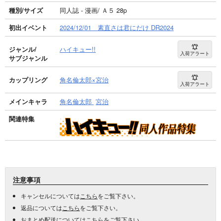
種別/サイズ
同人誌 - 漫画/ Ａ５ 28p
初出イベント
2024/12/01 素直さは君にだけ DR2024
ジャンル/
ハイキュー!!
入荷アラート
サブジャンル
カップリング
角名倫太郎×宮治
入荷アラート
メインキャラ
角名倫太郎
宮治
関連特集
注意事項
キャンセルについては
こちら
をご覧下さい。
返品については
こちら
をご覧下さい。
おまとめ配送については
こちら
をご覧下さい。