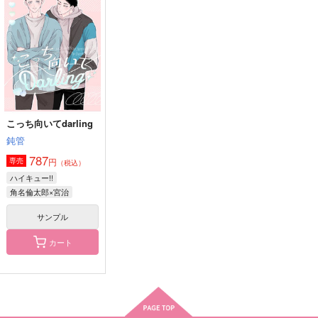
サンプル
サンプル
サンプル
作品詳細
作品詳細
作品詳細
こっち向いてdarling
鈍管
787
円
専売
（税込）
ハイキュー!!
角名倫太郎×宮治
サンプル
これから先も、ずっと
わたしを好きな角名く
角名くん、写経させ
カート
んのはなし
て！
はにぃめろん
思わず
spring@roll
787
円
（税込）
1,100
1,887
円
円
（税込）
角名倫太郎
（税込）
角名倫太郎×女夢主
角名倫太郎×女夢主