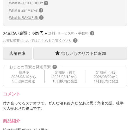
What is JPGOODBUY
?
What is ZenMarket
?
What is RAKUFUN
?
お支払い金額：
629円
+
送料+サービス料・手数料
?
お支払時期についてはこちらをご覧ください
?
店舗在庫
欲しいものリストに追加
おまとめ目安と発送目安
?
毎度便
定期便（週1)
定期便（月2)
2026/08/10から
2026/08/12から
2026/08/20から
5日以内に発送
10日以内に発送
14日以内に発送
コメント
付き合ってるスナオサで、どんな治も好きだなあと思う角名の話。後半
大人軸おさむ視点です。
商品紹介
治は結構恥ずかしがり屋で、