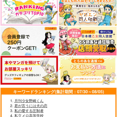
作品詳細
作品詳細
作品詳細
私の幸せ
火火
溺愛論。
熱鮫やらぬ
煮る花
まみむめも
825
787
787
キーワードランキング(集計期間：07/30～08/05)
円
円
円
（税込）
（税込）
（税込）
角名倫太郎×夢主
大耳練×角名倫太郎
角名倫太郎×女夢主
月刊少女野崎くん
君が言うには犬の恋
サンプル
サンプル
サンプル
私の愛する圧制者
私立メロ高等学校
作品詳細
作品詳細
作品詳細