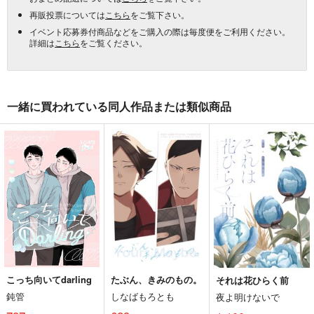
再販投票については
こちら
をご覧下さい。
イベント応募券付商品などをご購入の際は毎度便をご利用ください。
詳細は
こちら
をご覧ください。
一緒に買われている同人作品または類似商品
こっち向いてdarling
たぶん、きみのもの。
それは花ひらく前
鈍管
しなばもろとも
夜よ明けないで