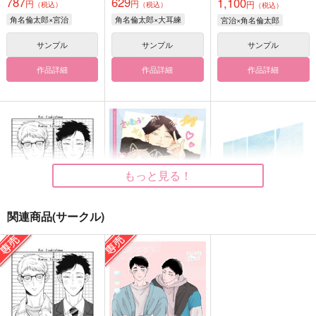
787
629
1,100
円
円
円
（税込）
（税込）
（税込）
角名倫太郎×宮治
角名倫太郎×大耳練
宮治×角名倫太郎
サンプル
サンプル
サンプル
作品詳細
作品詳細
作品詳細
もっと見る！
関連商品(サークル)
うっかり付き合ってく
Bro.
A Season of Light
れないかな、この人
garm
からまわり
鈍管
990
880
円
円
（税込）
（税込）
472
円
（税込）
角名倫太郎
角名倫太郎