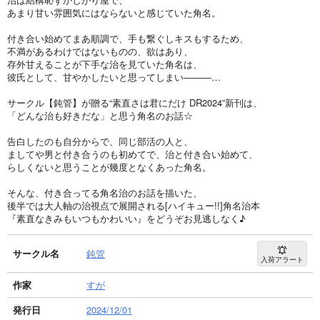
あまり甘い雰囲気にはならないと感じていた角名。
付き合い始めてまあ順調で、手も繋ぐしキスもするため、
不満があるわけではないものの、欲はあり、
存外甘えることが下手な治を見ていた角名は、
彼氏として、甘やかしたいと思ってしまい―――…
サークル【鈍管】が贈る“素直さは君にだけ DR2024”新刊は、
「どんな治も好きだな」と思う角名のお話☆
告白したのも自分からで、同じ部活の人と、
ましてや男と付き合うのも初めてで、治と付き合い始めて、
らしくないと思うことが幾度となくあった角名。
そんな、付き合ってる角名治のお話を描いた、
後半では大人軸の治視点で展開される[ハイキュー!!]角名治本
『素直なきみもいつもかわいい』をどうぞお見逃しなく♪
サークル名
鈍管
入荷アラート
作家
すが
発行日
2024/12/01