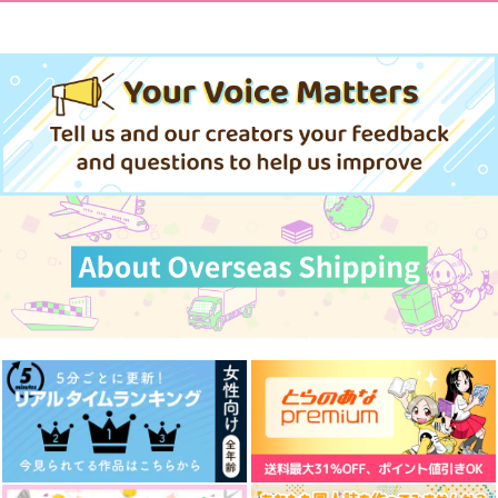
サンプル
サンプル
サンプル
作品詳細
作品詳細
作品詳細
まちぼうけ。
後ろの席の友達
Re:ハロー
Spring
CONCERTO!
ましゅまろ御膳
ますかっと*べりぃ
NF.
1,572
円
（税込）
787
660
円
円
（税込）
（税込）
角名倫太郎×女夢主
角名倫太郎×女夢主
角名倫太郎×夢主
サンプル
サンプル
サンプル