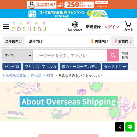
新規登録
ログイン
Language
カート
全年齢向け
成年向け
男性向け
女性向け
詳細
検索
ゼンゼロ
フリンズ×ファルカ
僕のヒーローアカデ…
タペストリー
とらのあな通販
同人誌
鈍管
素直なきみもいつもかわいい