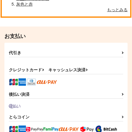
灰色と赤
もっとみる
お支払い
代引き
クレジットカード
キャッシュレス決済
恋する惑星
うつくしいひと・2 メ
モリーズ
spring@roll
中辛珈琲
1,100
円
後払い決済
（税込）
787
円
（税込）
角名倫太郎×女夢主
角名倫太郎×松川一静
サンプル
サンプル
とらコイン
作品詳細
作品詳細