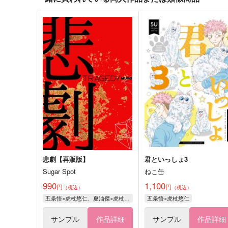
悲劇【再販版】
君といっしょ3
Sugar Spot
ねこ缶
990
1,100
円
円
（税込）
（税込）
五条悟×虎杖悠仁、夏油傑×虎杖悠仁
五条悟×虎杖悠仁
サンプル
作品詳細
サンプル
作品詳細