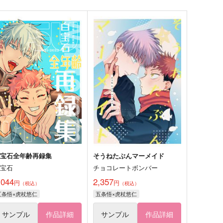
白宝石全年齢再録集
そうねたぶんマーメイド
白宝石
チョコレートボンバー
,044
2,357
円
円
（税込）
（税込）
五条悟×虎杖悠仁
五条悟×虎杖悠仁
サンプル
作品詳細
サンプル
作品詳細