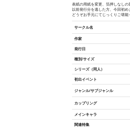
表紙の用紙を変更、箔押しなしの
以前発行分を逃した方、今回初め
どうぞお手元にてじっくりご堪能
サークル名
作家
発行日
種別/サイズ
シリーズ（同人）
初出イベント
ジャンル/
サブジャンル
カップリング
メインキャラ
関連特集