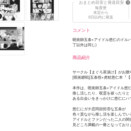
おまとめ目安と発送目安
?
毎度便
未定から
5日以内に発送
コメント
呪術師五条×アイドル悠仁のドル
丁以外は同じ)
商品紹介
サークル【まぐろ茶漬け】がお贈り
[呪術廻戦]五条悟×虎杖悠仁本『
本作は、呪術師五条×アイドル悠
推し活したり、呪霊を祓ったりと
ある出会いをきっかけに悠仁にハ
悠仁にガチ恋同担拒否な五条が
色々貢ながら推し活を楽しんでい
アイドルとファンだった二人の関
見どころ満載の一冊となっており