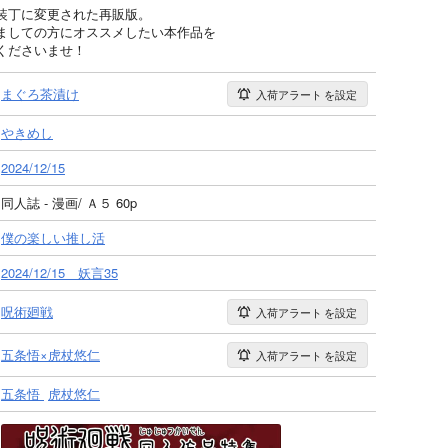
装丁に変更された再販版。
ましての方にオススメしたい本作品を
くださいませ！
まぐろ茶漬け
入荷アラート
を設定
やきめし
2024/12/15
同人誌 - 漫画/ Ａ５ 60p
僕の楽しい推し活
2024/12/15 妖言35
呪術廻戦
入荷アラート
を設定
五条悟×虎杖悠仁
入荷アラート
を設定
五条悟
虎杖悠仁