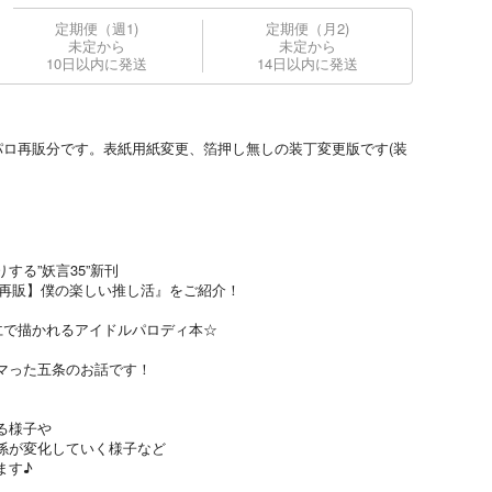
定期便（週1)
定期便（月2)
未定から
未定から
10日以内に発送
14日以内に発送
パロ再販分です。表紙用紙変更、箔押し無しの装丁変更版です(装
する”妖言35”新刊
【再販】僕の楽しい推し活』をご紹介！
仁で描かれるアイドルパロディ本☆
マった五条のお話です！
る様子や
係が変化していく様子など
ます♪