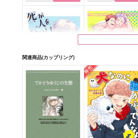
関連商品(カップリング)
死が二人を分つとも
シンデレラフューチャー
カニカマチャーハン
AnZ館
787
1,022
円
円
（税込）
（税込）
五条悟×虎杖悠仁
五条悟×虎杖悠仁
サンプル
作品詳細
サンプル
作品詳細