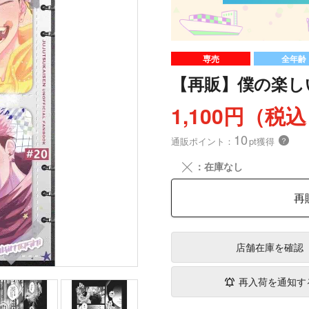
専売
全年齢
【再販】僕の楽し
1,100円（税
10
通販ポイント：
pt獲得
？
╳
：在庫なし
再
店舗在庫
を確認
再入荷を通知す