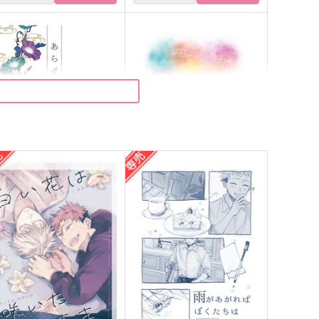
あらずや五条 第四幕『月嶺
名探偵によろしく
花』
チョコレートボンバー
やまやま
4,290
円
（税込）
29
円
（税込）
五条悟×虎杖悠仁
杖悠仁
サンプル
作品詳細
サンプル
作品詳細