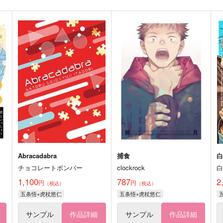
Abracadabra
捕食
チョコレートボンバー
clockrock
1,100
787
2
円
円
（税込）
（税込）
五条悟×虎杖悠仁
五条悟×虎杖悠仁
サンプル
作品詳細
サンプル
作品詳細