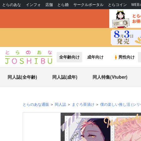
とらのあな
インフォ
店舗
とら婚
サークルポータル
とらコイン
WE
全年齢向け
成年向け
男性向け
同人誌(全年齢)
同人誌(成年)
同人特集(Vtuber)
とらのあな通販
同人誌
まぐろ茶漬け
僕の楽しい推し活
(シリ