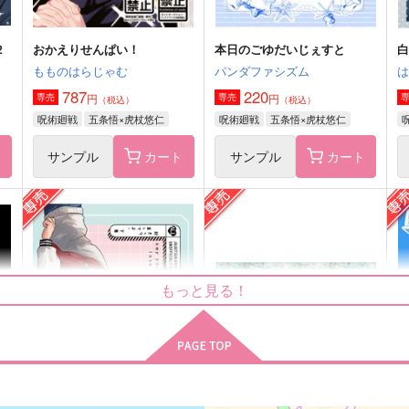
２
おかえりせんぱい！
本日のごゆだいじぇすと
もものはらじゃむ
パンダファシズム
787
220
円
円
専売
専売
（税込）
（税込）
呪術廻戦
五条悟×虎杖悠仁
呪術廻戦
五条悟×虎杖悠仁
ト
サンプル
カート
サンプル
カート
双方に重い
君といっしょ2
もっと見る！
LiLi
ねこ缶
110
1,100
2
円
円
（税込）
（税込）
五条悟×虎杖悠仁
五条悟×虎杖悠仁
サンプル
作品詳細
サンプル
作品詳細