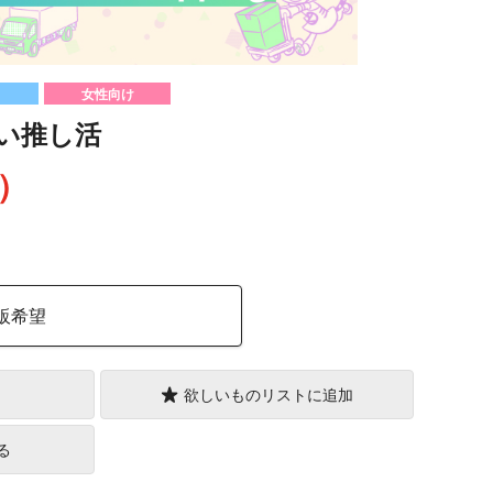
女性向け
い推し活
込）
販希望
欲しいものリストに追加
る