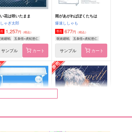
白い花は咲いたまま
雨があがればぼくたちは
はしゃぎ太郎
爆速ししゃも
1,257
677
円
円
専売
専売
（税込）
（税込）
呪術廻戦
五条悟×虎杖悠仁
呪術廻戦
五条悟×虎杖悠仁
サンプル
カート
サンプル
カート
俺の話を聞いてくれ
五ショタ悠LOG3
チョコレートボンバー
もりのおまめ
,673
787
円
円
（税込）
（税込）
五条悟×虎杖悠仁
五条悟×虎杖悠仁
サンプル
作品詳細
サンプル
作品詳細