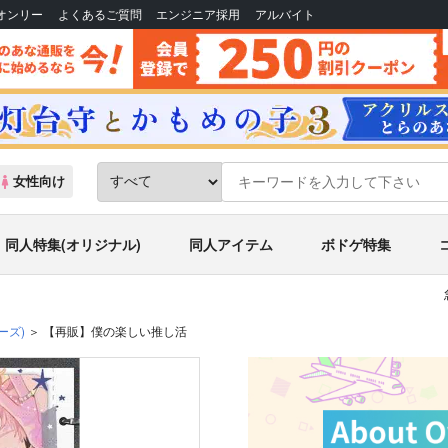
Bオンリー
よくあるご質問
エンジニア採用
アルバイト
女性向け
同人特集(オリジナル)
同人アイテム
ボドゲ特集
ーズ)
【再販】僕の楽しい推し活