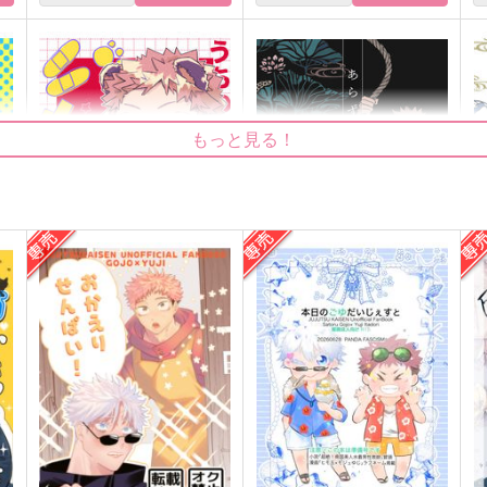
もっと見る！
うちのかわいい子虎ちゃん3
あらずや五条 第三幕『影結
び』
ゴビョウ
やまやま
629
円
（税込）
1,315
6
円
（税込）
五条悟×虎杖悠仁
虎杖悠仁
虎
サンプル
作品詳細
サンプル
作品詳細