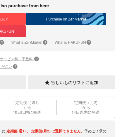
lso purchase from here
DBUY
Purchase on ZenMarket
 RAKUFUN
What is ZenMarket
What is RAKUFUN
?
?
?
+サービス料・手数料
?
ください
?
欲しいものリストに追加
定期便（週1)
定期便（月2)
-から
-から
10日以内に発送
14日以内に発送
】に
定期便(週1)
、
定期便(月2)
は選択できません。
予めご了承の