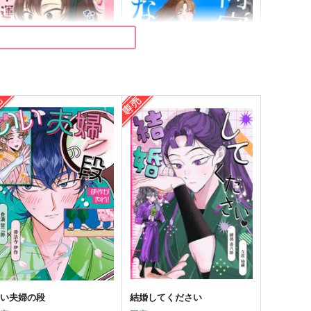
「不運」なのでもう一回！
同室以上になりたくて
からばこ
もちもちはむ
26
629
円
円
（税込）
（税込）
食満留三郎×善法寺伊作
食満留三郎×善法寺伊作
サンプル
作品詳細
サンプル
作品詳細
いい夫婦の段
結婚してください