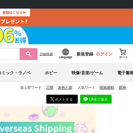
新規登録
ログイン
詳細
検索
Language
カート
コミック・ラノベ
ホビー
映像/音楽/ゲーム
電子書
急上昇ワード:
三間
灰色と赤
人気ワード:
呪術廻戦
原神
ポストする
LINEで送る