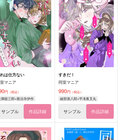
それは仕方ない
すきだ！
同室マニア
同室マニア
90
990
円
円
（税込）
（税込）
食満留三郎×善法寺伊作
綾部喜八郎×平滝夜叉丸
サンプル
作品詳細
サンプル
作品詳細