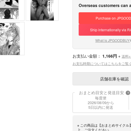
Overseas customers can a
Purchase on JPGOO
Ship internationally via
What is JPGOODBUY
お支払い金額：
1,166円
+
送料
お支払時期についてはこちらをご覧
店舗在庫
を確認
おまとめ目安と発送目安
?
毎度便
2026/08/09から
5日以内に発送
※ この商品は【おまとめサイクル
上、ご注文ください。