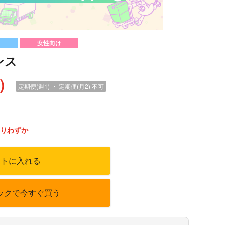
女性向け
ンス
込）
定期便(週1) ・ 定期便(月2)
不可
りわずか
ートに入れる
ックで今すぐ買う