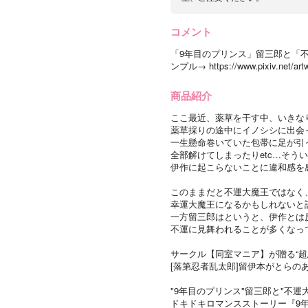
コメント
「9年目のプリンス」留三郎と「
ンプル→ https://www.pixiv.net/art
商品紹介
ここ最近、薬草を干す中、いきな
薬草採りの途中にイノシシに出会
一生懸命巻いていた包帯に足が引
全部解けてしまったりetc…そう
伊作に起こらないことに違和感を
このままだと不運大魔王ではなく
幸運大魔王になるかもしれないと
一方留三郎はというと、伊作とは
不運に見舞われることが多くなっ
サークル【同室マニア】が贈る“超忍F
[落第忍者乱太郎]留伊本がとらの
"9年目のプリンス"留三郎と"不運
ドキドキロマンスストーリー『9