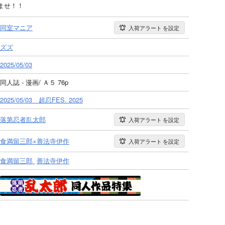
ませ！！
同室マニア
入荷アラート
を設定
ズズ
2025/05/03
同人誌 - 漫画/ Ａ５ 76p
2025/05/03 超忍FES. 2025
落第忍者乱太郎
入荷アラート
を設定
食満留三郎×善法寺伊作
入荷アラート
を設定
食満留三郎
善法寺伊作