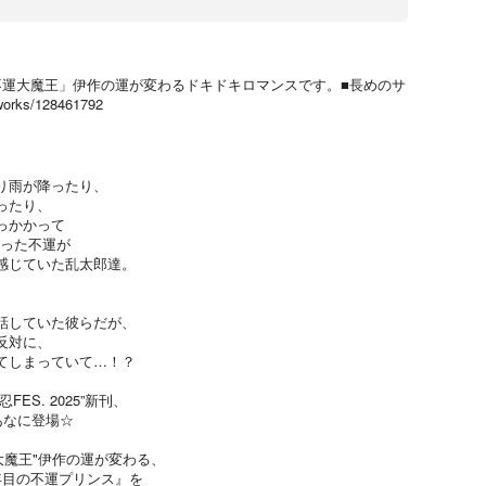
不運大魔王」伊作の運が変わるドキドキロマンスです。■長めのサ
works/128461792
り雨が降ったり、
ったり、
っかかって
いった不運が
感じていた乱太郎達。
、
話していた彼らだが、
反対に、
てしまっていて…！？
ES. 2025”新刊、
あなに登場☆
大魔王"伊作の運が変わる、
年目の不運プリンス』を