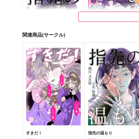
関連商品(サークル)
指先の温もり
結婚してください
同室マニア
同室マニア
990
990
円
円
（税込）
（税込）
潮江文次郎×立花仙蔵
綾部喜八郎×立花仙蔵
サンプル
作品詳細
サンプル
作品詳細
すきだ！
指先の温もり