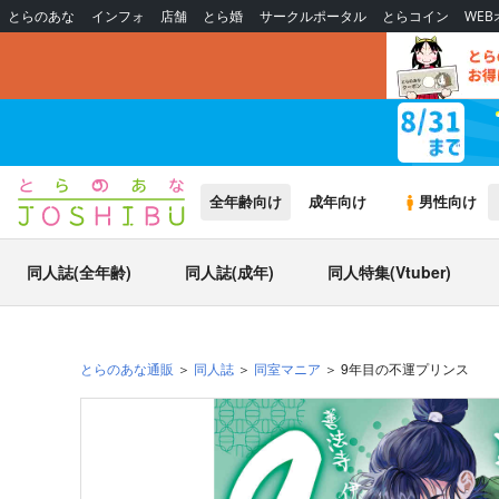
とらのあな
インフォ
店舗
とら婚
サークルポータル
とらコイン
WE
全年齢向け
成年向け
男性向け
同人誌(全年齢)
同人誌(成年)
同人特集(Vtuber)
とらのあな通販
同人誌
同室マニア
9年目の不運プリンス