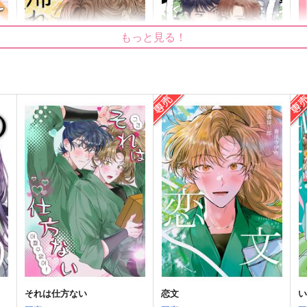
もっと見る！
帰れる所
当たるも不運、当たらぬも不
運
同室マニア
srash
990
7
円
（税込）
1,415
円
（税込）
鉢屋三郎×不破雷蔵
食満留三郎×善法寺伊作
サンプル
作品詳細
サンプル
作品詳細
それは仕方ない
恋文