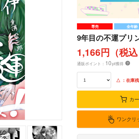
専売
全年齢
9年目の不運プリ
1,166円（税
10
通販ポイント：
pt獲得
？
△
：在庫残
カ
ワンクリ