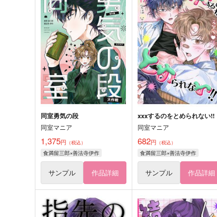
同室勇気の段
xxxするのをとめられない!!
同室マニア
同室マニア
1,375
682
円
円
（税込）
（税込）
食満留三郎×善法寺伊作
食満留三郎×善法寺伊作
サンプル
作品詳細
サンプル
作品詳細