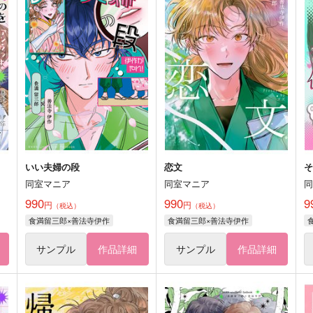
いい夫婦の段
恋文
同室マニア
同室マニア
990
990
9
円
円
（税込）
（税込）
食満留三郎×善法寺伊作
食満留三郎×善法寺伊作
サンプル
作品詳細
サンプル
作品詳細