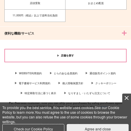
店頭受取
おまとめ配送
カート
カート
カート
11,000円（税込）以上で送料当社負担
便利な機能/サービス
店舗を探す
WEBSITE利用規約
とらのあな会員規約
通信販売ポイント規約
電子書籍サービス利用規約
個人情報保護方針
クッキーポリシー
ずっと僕に夢中でい
ましゅまろめもりーず
て！
脳直百貨店
特定商取引法に基づく表示
なりすまし・いたずら注文について
ザザ降り
787
円
専売
（税込）
For Overseas customer, now you can ship your purchases by using purchases agent
472
円
専売
services “AOCS”! Click {more…} for more information …
more
To provide you the best service, this website uses cookies.See our Cookie
（税込）
その他
Policy to learn more.You must agree to the use of cookies to browse the
その他
イデア×アズール
website, but you can also refuse the use of some cookies through your browser
イデア×アズール
settings.
c TORANOANA Inc, All Rights Reserved.
Check our Cookie Policy
Agree and close
サンプル
サンプル