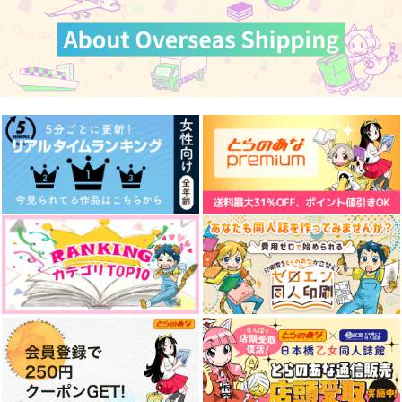
629
1,265
円
円
（税込）
シルヴァン
（税込）
カート
カート
カート
イデア×アズール
イデア×アズール
サンプル
サンプル
サンプル
作品詳細
作品詳細
作品詳細
再録集 煙るような光
ぼくらのいろいろ
MELTY BITTER SWE
ET
ザザ降り
coto coto
国道695号
3,573
2,970
円
円
専売
専売
（税込）
（税込）
629
円
専売
（税込）
その他
その他
そこそこ明るい家族計
悪いあそび
よく、或る話。異る
その他
イデア×アズール
イデア×アズール
画
話。
HEATBOY
イデア×アズール
ムッ天下！
第一の瓶
629
円
（税込）
550
サンプル
サンプル
サンプル
787
円
円
（税込）
（税込）
イデア×アズール