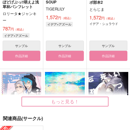
ぼどげぶっ!!萌えよ浅
SOUP
ボ部本2
草杯パンフレット
TIGERLILY
とらじま
ロリータ★ジャンキ
1,572
1,572
円
円
（税込）
（税込）
ー
イデア・シュラウド
イデア×アズール
787
円
（税込）
イデア×アズール
サンプル
サンプル
サンプル
作品詳細
作品詳細
作品詳細
もっと見る！
関連商品(サークル)