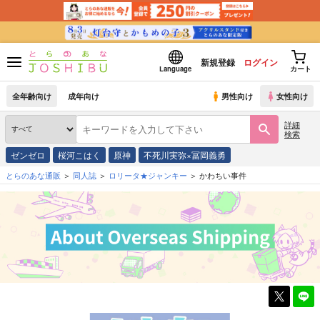
新規登録
ログイン
Language
カート
全年齢向け
成年向け
男性向け
女性向け
詳細
検索
ゼンゼロ
桜河こはく
原神
不死川実弥×冨岡義勇
とらのあな通販
同人誌
ロリータ★ジャンキー
かわちい事件