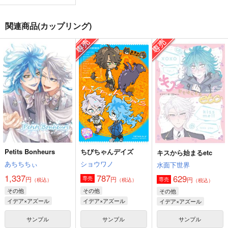
NRCAMPASLIFESRA
茨の谷時代の話~
アハウス
ザクロジック
和光
kitokire
関連商品(カップリング)
1,760
円
（税込）
1,257
628
円
円
（税込）
（税込）
オールキャラ
ディアソムニア
サンプル
サンプル
サンプル
作品詳細
作品詳細
作品詳細
Petits Bonheurs
ちびちゃんデイズ
キスから始まるetc
あちちちぃ
ショウワノ
水面下世界
1,337
787
629
円
円
専売
円
専売
（税込）
（税込）
（税込）
その他
その他
その他
イデア×アズール
イデア×アズール
イデア×アズール
そして血肉と
Welcome to our gue
I’m all ears
サンプル
サンプル
サンプル
st room!
鯖
KG会館