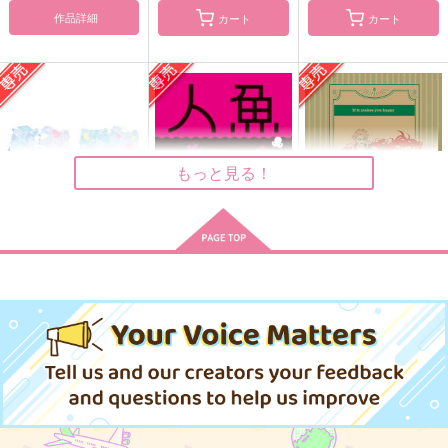
好機命中
作品詳細
カート
カート
1,100
472
円
円
（税込）
（税込）
1,147
円
（税込）
趙天佑×鉄爪
スカリー×セベク
サンプル
サンプル
サンプル
作品詳細
作品詳細
作品詳細
もっと見る！
あなたの××に触れた
人魚の行水
If it makes you happ
い
y
プラヌラ舎
プラグマライト
TW GALLERIA
597
円
専売
（税込）
1,572
499
円
専売
円
専売
（税込）
（税込）
その他
その他
その他
イデア×アズール
虚ろの花
イデアズドルパロブッ
つかいまはねこちゃん
イデア×アズール
イデア×アズール
ク
再録集
熱闘ジャンキー
硝煙
POET
サンプル
サンプル
サンプル
1,100
円
（税込）