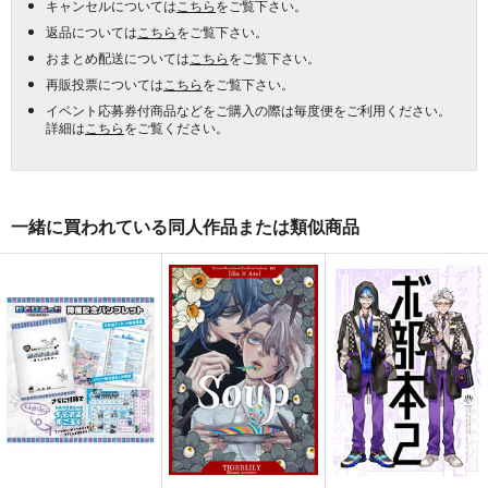
キャンセルについては
こちら
をご覧下さい。
返品については
こちら
をご覧下さい。
おまとめ配送については
こちら
をご覧下さい。
再販投票については
こちら
をご覧下さい。
イベント応募券付商品などをご購入の際は毎度便をご利用ください。
詳細は
こちら
をご覧ください。
一緒に買われている同人作品または類似商品