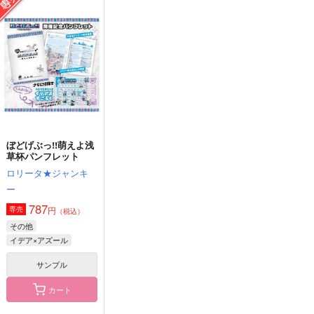
mixtureIDAZ
セロ
いつか必ず死ぬことを
忘れるな
Neon Boy
TW GALLERIA
aice
629
1,000
円
円
（税込）
（税込）
1,572
円
（税込）
イデア×アズール
イデア×アズール
アズール・アーシェング
ロット
サンプル
サンプル
サンプル
作品詳細
作品詳細
作品詳細
ぼどげぶっ!!萌えよ浅
草杯パンフレット
ロリータ★ジャンキ
ー
787
円
専売
（税込）
その他
イデア×アズール
サンプル
カート
毎日ディアソムニア~
駅徒歩10分6LDKシェ