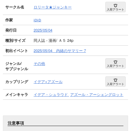
サークル名
ロリータ★ジャンキー
入荷アラート
作家
ゆゆ
発行日
2025/05/04
種別/サイズ
同人誌 - 漫画/ Ａ５ 24p
初出イベント
2025/05/04 内緒のサマリー 7
ジャンル/
その他
入荷アラート
サブジャンル
カップリング
イデア×アズール
入荷アラート
メインキャラ
イデア・シュラウド
アズール・アーシェングロット
注意事項