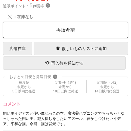
5
通販ポイント：
pt獲得
？
╳
：在庫なし
再販希望
店舗在庫
欲しいものリストに追加
再入荷を通知する
おまとめ目安と発送目安
?
毎度便
定期便（週1)
定期便（月2)
未定から
未定から
未定から
5日以内に発送
10日以内に発送
14日以内に発送
コメント
飼い主イデアズと使い魔ねっこの本。魔法薬ハプニングでちっちゃくな
っちゃった飼い主。犯人探しをしたいアズール、寝かしつけたいイデ
ア、平和な猫。今回、猫は背景です。