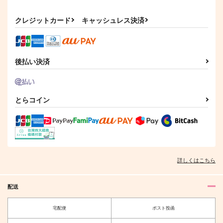
サンプル
サンプル
カート
カート
カート
クレジットカード
キャッシュレス決済
作品詳細
作品詳細
後払い決済
とらコイン
青い炎に触れてみた
もっと知りたい!!きみ
ASSORTMENT イデ
い!! - 新装完全版
のコト
アズ短編再録集
詳しくはこちら
プラヌラ舎
たらこミルク
Hekate
1,572
944
1,887
円
円
専売
専売
円
専売
（税込）
（税込）
（税込）
配送
その他
その他
その他
イデア×アズール
イデア×アズール
イデア×アズール
宅配便
ポスト投函
サンプル
サンプル
サンプル