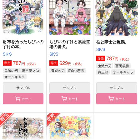
629
787
440
円
円
円
（税込）
（税込）
（税込）
嘴平伊之助
山口忠
狛治×恋雪
サンプル
サンプル
サンプル
作品詳細
作品詳細
作品詳細
財布を拾ったちびいの
ちびいのすけと素流道
柱と隊士と鎹鴉。
すけの本。
場の番犬。
SK'S
SK'S
SK'S
787
円
専売
（税込）
787
629
円
円
専売
専売
（税込）
（税込）
鬼滅の刃
冨岡義勇
鬼滅の刃
嘴平伊之助
鬼滅の刃
狛治×恋雪
寛三郎
オールキャラ
オールキャラ
サンプル
サンプル
サンプル
カート
カート
カート
柱 動きます！！
無限城撮影中
結婚しました
週末
週末
景陽岡の虎
788
876
275
円
円
円
（税込）
（税込）
（税込）
オールキャラ
オールキャラ