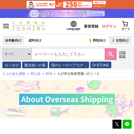
新規登録
ログイン
Language
カート
全年齢向け
成年向け
男性向け
女性向け
詳細
検索
ゼンゼロ
魔法使いの夜
僕のヒーローアカデ…
Dr.STONE
とらのあな通販
同人誌
SK'S
ちび伊之助保育園へ行く！2