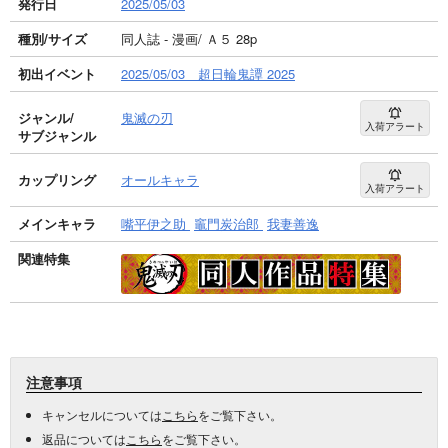
発行日
2025/05/03
種別/サイズ
同人誌 - 漫画/ Ａ５ 28p
初出イベント
2025/05/03 超日輪鬼譚 2025
ジャンル/
鬼滅の刃
入荷アラート
サブジャンル
カップリング
オールキャラ
入荷アラート
メインキャラ
嘴平伊之助
竈門炭治郎
我妻善逸
関連特集
注意事項
キャンセルについては
こちら
をご覧下さい。
返品については
こちら
をご覧下さい。