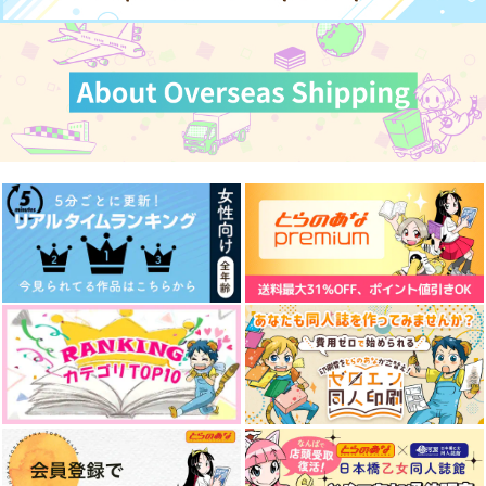
サンプル
サンプル
サンプル
作品詳細
作品詳細
作品詳細
カート
カート
カート
30日後に戻る義勇６
人魚の誘惑
rendez-vous
He is my father
転生したら推し(北信
転生したら推し(北信
m-work
破戒領域
フジタマゴ
介)のムスメになって
介)のムスメになって
くりもも本舗
いた件2
880
629
いた件1
787
円
円
円
くりもも本舗
（税込）
（税込）
くりもも本舗
（税込）
787
円
冨岡義勇
（税込）
アルフォンス×エドワード
安室透×江戸川コナン
1,540
1,430
円
円
（税込）
（税込）
オールキャ
ハイキュー!!
オールキャ
ハイキュー!!
ラ
オールキャ
ハイキュー!!
サンプル
サンプル
サンプル
ラ
ラ