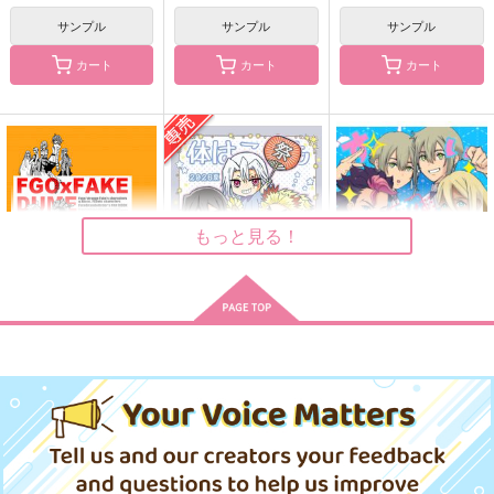
サンプル
サンプル
サンプル
サンプル
サンプル
サンプル
作品詳細
作品詳細
作品詳細
カート
カート
カート
もっと見る！
宇髄夫婦が温泉に行く
２人でいるとほら、こ
結婚前夜
FGO/FAKE DUME
体はこどもこころは
すいせいめし
本。
のように。
柱！2026夏
週末
TOKIMOOON
路地裏症候群
ゆらゆら
コイノボルコイ
ボジラ
658
495
715
円
円
（税込）
円
（税込）
（税込）
1,150
739
787
円
円
（税込）
（税込）
円
専売
（税込）
狛治×恋雪
オー
Fate/Grand Order
機動戦士ガンダム 水星の魔女
宇髄天元×嫁
松野カラ松×松野十四松
オールキャラ
鬼滅の刃
ルキャラ
オールキャラ
ギャグ
サンプル
サンプル
サンプル