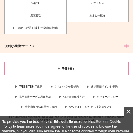
宅配便
ポスト投函
サンプル
サンプル
サンプル
カート
カート
カート
店頭受取
おまとめ配送
11,000円（税込）以上で送料当社負担
便利な機能/サービス
店舗を探す
WEBSITE利用規約
とらのあな会員規約
通信販売ポイント規約
電子書籍サービス利用規約
個人情報保護方針
クッキーポリシー
特定商取引法に基づく表示
なりすまし・いたずら注文について
For Overseas customer, now you can ship your purchases by using purchases agent
services “AOCS”! Click {more…} for more information …
more
To provide you the best service, this website uses cookies.See our Cookie
Policy to learn more.You must agree to the use of cookies to browse the
website, but you can also refuse the use of some cookies through your browser