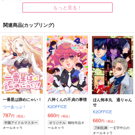
煉獄杏寿郎×煉獄千寿郎
もっと見る！
サンプル
サンプル
サンプル
作品詳細
作品詳細
作品詳細
関連商品(カップリング)
お金を貯めたいちびい
ちび伊之助保育園へ行
のすけの本。
く！
SK'S
SK'S
880
472
円
円
専売
専売
（税込）
（税込）
オールキャラ
鬼滅の刃
嘴平伊之助
鬼滅の刃
サンプル
サンプル
カート
カート
一番星は諦めにゃい！
八神くんの不貞の事情
ほん怖本丸 通りゃん
【おまけ付き】おれた
イベントレポ vol.3
ああ青春の日々よ
せ
つーあっぷ！
K2OFFICE
ちれんごくきょうだ
新規レイヤーフォルダ
週末
K2OFFICE
い！GreatestSeasons
機械サークル
787
660
円
円
ー
（税込）
（税込）
876
円
660
（税込）
円
（税込）
990
楠桂作品オ
学園アイドルマスター
オリジナル
円
787
（税込）
オールキャラ
円
（税込）
オールキャラ
ールキャラ
一文字中心の
刀剣乱舞
煉獄杏寿郎
オールキャラ
オールキャラ