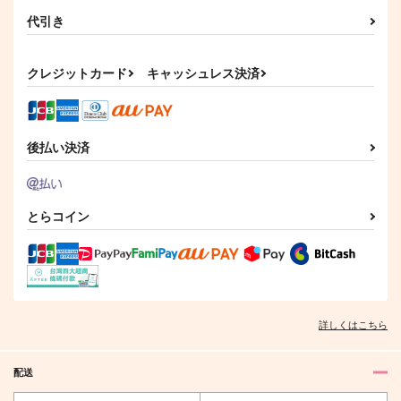
サンプル
サンプル
サンプル
代引き
カート
カート
カート
クレジットカード
キャッシュレス決済
後払い決済
とらコイン
ねこおじ～はるうらら
絵心さんちのゆめねこ
ああ青春の日々よ
～
ちゃん2
週末
謎屋
海鳴りネレイデス
詳しくはこちら
876
円
専売
（税込）
1,100
629
円
円
専売
専売
（税込）
（税込）
オールキャラ
鬼滅の刃
オールキャラ
ENNEAD
ブルーロック
配送
オールキャラ×女主人公