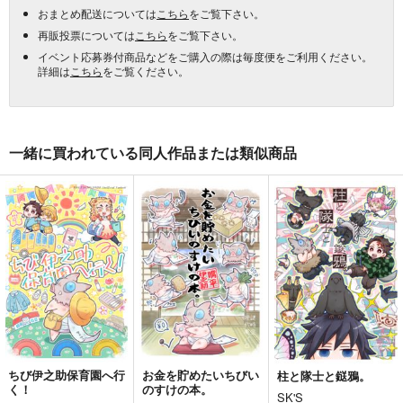
おまとめ配送については
こちら
をご覧下さい。
再販投票については
こちら
をご覧下さい。
イベント応募券付商品などをご購入の際は毎度便をご利用ください。
詳細は
こちら
をご覧ください。
一緒に買われている同人作品または類似商品
ちび伊之助保育園へ行
お金を貯めたいちびい
柱と隊士と鎹鴉。
く！
のすけの本。
SK'S