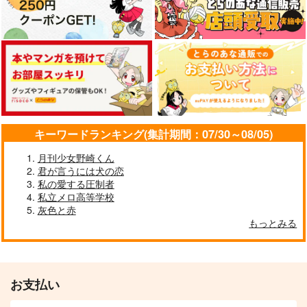
作品詳細
作品詳細
作品詳細
サンプル
サンプル
サンプル
カート
カート
カート
キーワードランキング(集計期間：07/30～08/05)
月刊少女野崎くん
君が言うには犬の恋
私の愛する圧制者
愛され上手は供給中
今日も明日も、明後日
も。
私立メロ高等学校
宇宙スーツ
灰色と赤
いぬ。
出来ないものは仕方な
魔法少女に変身する魔
宴戀し
472
円
もっとみる
（税込）
い！
法＋α
787
円
Unp.
（税込）
オールキャラ
ひとつぶ。
三度寝
オールキャラ
990
円
セール中
（税込）
660
787
円
円
専売
専売
（税込）
（税込）
サンプル
サンプル
オール
うたわれるもの
オー
名探偵コナン
葬送のフリーレン
キャラ
お支払い
ルキャラギャグ
作品詳細
作品詳細
オールキャラ×女夢主