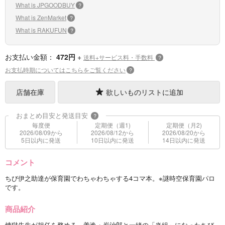
What is JPGOODBUY
?
What is ZenMarket
?
What is RAKUFUN
?
お支払い金額：
472円
+
送料+サービス料・手数料
?
お支払時期についてはこちらをご覧ください
?
店舗在庫
欲しいものリストに追加
おまとめ目安と発送目安
?
毎度便
定期便（週1)
定期便（月2)
2026/08/09から
2026/08/12から
2026/08/20から
5日以内に発送
10日以内に発送
14日以内に発送
コメント
ちび伊之助達が保育園でわちゃわちゃする4コマ本。※謎時空保育園パロ
です。
商品紹介
煉獄先生が担任を務める、善逸・炭治郎と一緒の「炎組」になったちび