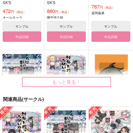
SK'S
SK'S
787
円
（税込）
472
880
円
円
（税込）
（税込）
冨岡義勇
オールキャラ
嘴平伊之助
サンプル
サンプル
サンプル
作品詳細
作品詳細
作品詳細
もっと見る！
関連商品(サークル)
ちびいのすけと素流道
財布を拾ったちびいの
ハイキュー！！山口忠
場の番犬。
すけの本。
スマホサイズ防水ステ
ッカー
SK'S
SK'S
コパン