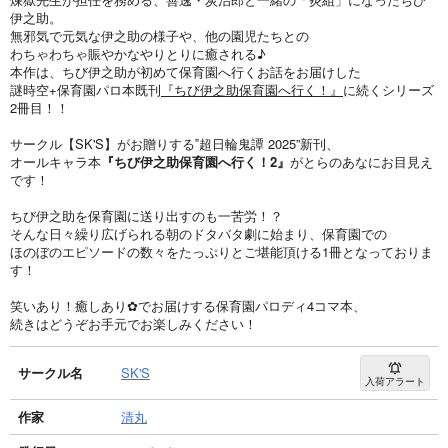
伊之助。
無邪気で元気な伊之助の様子や、他の園児たちとの
わちゃわちゃ賑やかなやりとりに癒される♪
本作は、ちび伊之助が初めて保育園へ行くお話をお届けした
謎時空+保育園パロ本既刊
『ちび伊之助保育園へ行く！』
に続くシリーズ
2冊目！！
サークル【SK'S】がお贈りする‟超日輪鬼譚 2025”新刊、
オールキャラ本
『ちび伊之助保育園へ行く！2』
がとらのあなにお目見え
です！
ちび伊之助を保育園に送り出すのも一苦労！？
そんな日々繰り広げられる朝のドタバタ劇に始まり、保育園での
ほのぼのエピソードの数々をたっぷりとご堪能頂ける1冊となっておりま
す！
笑いあり！癒しあり✿でお届けする保育園パロディ4コマ本、
続きはどうぞお手元でお楽しみください！
サークル名
SK'S
入荷アラート
作家
清丸