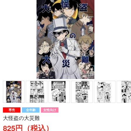
専売
全年齢
女性向け
大怪盗の大災難
825円（税込）