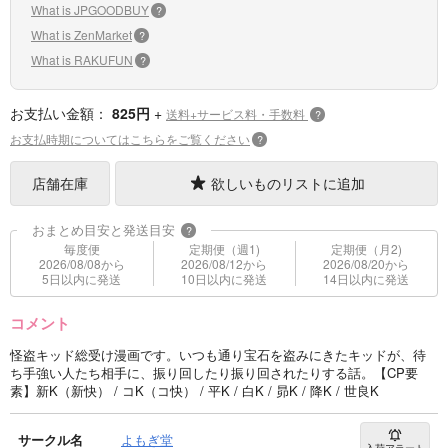
What is JPGOODBUY
?
What is ZenMarket
?
What is RAKUFUN
?
お支払い金額：
825円
+
送料+サービス料・手数料
?
お支払時期についてはこちらをご覧ください
?
店舗在庫
欲しいものリストに追加
おまとめ目安と発送目安
?
毎度便
定期便（週1)
定期便（月2)
2026/08/08から
2026/08/12から
2026/08/20から
5日以内に発送
10日以内に発送
14日以内に発送
コメント
怪盗キッド総受け漫画です。いつも通り宝石を盗みにきたキッドが、待
ち手強い人たち相手に、振り回したり振り回されたりする話。【CP要
素】新K（新快） / コK（コ快） / 平K / 白K / 昴K / 降K / 世良K
サークル名
よもぎ堂
入荷アラート