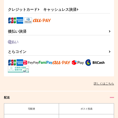
HAPPY BLISS DATE
捜査協力は浮気に入り
可惜夜にさよならを
クレジットカード
キャッシュレス決済
ますか？
Ignition
clover CLOVER
mio
787
1,000
円
円
（税込）
（税込）
315
円
（税込）
黒羽快斗×工藤新一
工藤新一×黒羽快斗
黒羽快斗×工藤新一
後払い決済
サンプル
サンプル
サンプル
作品詳細
作品詳細
作品詳細
とらコイン
詳しくはこちら
配送
宅配便
ポスト投函