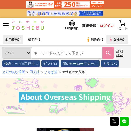
新規登録
ログイン
Language
カート
全年齢向け
成年向け
男性向け
女性向け
詳細
検索
怪盗キッド×江戸川…
ゼンゼロ
僕のヒーローアカデ…
カラスバ
とらのあな通販
同人誌
よもぎ堂
大怪盗の大災難