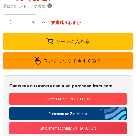
7
通販ポイント：
pt獲得
？
△
：在庫残りわずか
カートに入れる
ワンクリックで今すぐ買う
Overseas customers can also purchase from here
Purchase on JPGOODBUY
Purchase on ZenMarket
Ship internationally via RAKUFUN