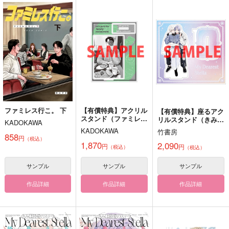
作品詳細
作品詳細
作品詳細
ファミレス行こ。 下
【有償特典】アクリル
【有償特典】座るアク
スタンド（ファミレス
リルスタンド（きみは
KADOKAWA
行こ。 下（特装版・
最愛のステラ 上下）
KADOKAWA
竹書房
通常版））
858
円
（税込）
1,870
2,090
私の光
きみと、もうすこし。
スタートラインまであ
円
円
（税込）
（税込）
とすこし！
握りの素
神空
すぽっと
サンプル
サンプル
サンプル
858
330
円
円
（税込）
（税込）
629
円
（税込）
作品詳細
作品詳細
作品詳細
山田利吉×小松田秀作
漣ジュン×巴日和
オクジー×バデーニ
サンプル
サンプル
サンプル
作品詳細
作品詳細
作品詳細