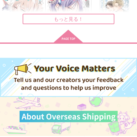
もっと見る！
きみは最愛のステ
きみは最愛のステ
【有償特典】20P小冊
ラ 下
ラ 上
子（きみ色に溺れた
い）
竹書房
竹書房
幻冬舎
990
946
440
円
円
円
（税込）
（税込）
（税込）
だってみんなきみに夢
奈落の底できみとワル
6月のジュビリー
中
ツを
サンプル
サンプル
サンプル
ひとつ残し
秋雨と夕電
夢中アプリコット
600
円
作品詳細
作品詳細
作品詳細
（税込）
1,715
627
円
円
（税込）
（税込）
成田狂児×岡聡実
五年生×尾浜勘右衛門
オベロン×ぐだ子
サンプル
サンプル
サンプル
作品詳細
作品詳細
作品詳細