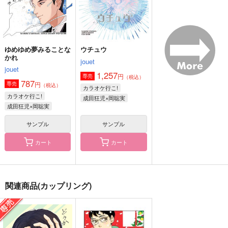
サンプル
サンプル
サンプル
作品詳細
作品詳細
作品詳細
ゆめゆめ夢みることな
ウチュウ
かれ
jouet
jouet
1,257
円
専売
（税込）
787
円
専売
（税込）
カラオケ行こ!
カラオケ行こ!
成田狂児×岡聡実
成田狂児×岡聡実
サンプル
サンプル
カート
カート
ニアリーイコール
BL営業やめてくれ
あとすこし
ZUNCHAKA
K120
いちご温泉
関連商品(カップリング)
787
590
550
円
円
円
（税込）
（税込）
（税込）
小林慶二×星三津彦
宮城リョータ×三井寿
桜咲丈二×笹波雲明