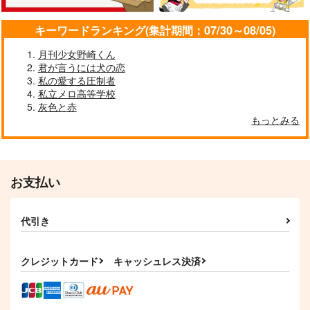
キーワードランキング(集計期間：07/30～08/05)
月刊少女野崎くん
君が言うには犬の恋
私の愛する圧制者
私立メロ高等学校
灰色と赤
もっとみる
お支払い
代引き
クレジットカード
キャッシュレス決済