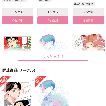
成田狂児×岡聡実
サンプル
サンプル
サンプル
作品詳細
作品詳細
作品詳細
もっと見る！
関連商品(サークル)
This is for you！
ウチュウ
すきすき 大好き 愛
してる！
GURI
jouet
SUGAR PINK
755
1,257
円
円
（税込）
（税込）
1,257
円
（税込）
目高優一×二階堂明
成田狂児×岡聡実
フェロー×ギデル