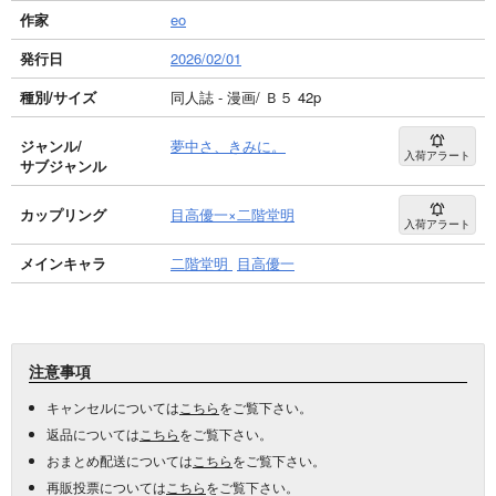
作家
eo
発行日
2026/02/01
種別/サイズ
同人誌 - 漫画/ Ｂ５ 42p
ジャンル/
夢中さ、きみに。
入荷アラート
サブジャンル
カップリング
目高優一×二階堂明
入荷アラート
メインキャラ
二階堂明
目高優一
注意事項
キャンセルについては
こちら
をご覧下さい。
返品については
こちら
をご覧下さい。
おまとめ配送については
こちら
をご覧下さい。
再販投票については
こちら
をご覧下さい。