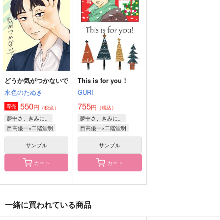
サンプル
サンプル
サンプル
作品詳細
作品詳細
作品詳細
どうか気がつかないで
This is for you！
水色のたぬき
GURI
550
755
円
円
専売
（税込）
（税込）
夢中さ、きみに。
夢中さ、きみに。
目高優一×二階堂明
目高優一×二階堂明
サンプル
サンプル
Assortment2
ふたりのまいにち、さ
shortshort
んにんのまいにち
again
平田温泉
カート
カート
寝落ちもちもち
944
472
円
円
（税込）
（税込）
1,887
円
（税込）
成田狂児×岡聡実
成田狂児×岡聡実
成田狂児×岡聡実
一緒に買われている商品
サンプル
サンプル
サンプル