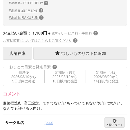
What is JPGOODBUY
?
What is ZenMarket
?
What is RAKUFUN
?
お支払い金額：
1,100円
+
送料+サービス料・手数料
?
お支払時期についてはこちらをご覧ください
?
店舗在庫
欲しいものリストに追加
おまとめ目安と発送目安
?
毎度便
定期便（週1)
定期便（月2)
2026/08/10から
2026/08/12から
2026/08/20から
5日以内に発送
10日以内に発送
14日以内に発送
コメント
進路捏造if。高三設定。できてない/いちゃついてもない/矢印は大きい。
なんでも許せる人向け。
サークル名
jouet
入荷アラート