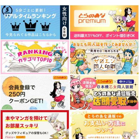
推しカプの攻に攻めら
れる俺の話
KADOKAWA
858
円
（税込）
One summer day.
おはよう、あのね
サンプル
hybkt
巣箱。
作品詳細
787
472
円
円
（税込）
（税込）
成田狂児×岡聡実
ロナルド×ドラルク
サンプル
サンプル
作品詳細
作品詳細