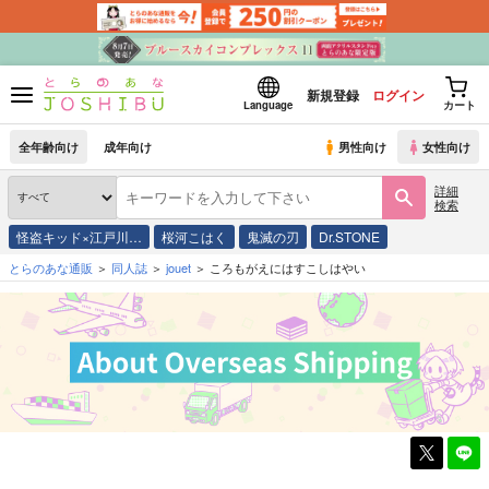
新規登録
ログイン
Language
カート
全年齢向け
成年向け
男性向け
女性向け
詳細
検索
怪盗キッド×江戸川…
桜河こはく
鬼滅の刃
Dr.STONE
とらのあな通販
同人誌
jouet
ころもがえにはすこしはやい