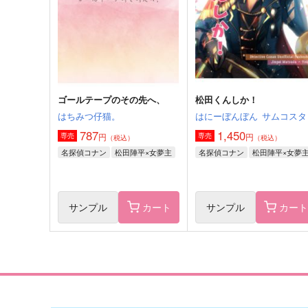
660
629
円
円
（税込）
（税込）
萩原研二×松田陣平
萩原研二×松田陣平
サンプル
作品詳細
サンプル
作品詳細
ゴールテープのその先へ、
松田くんしか！
はちみつ仔猫。
はにーぼんぼん
サムコスタ
787
1,450
円
円
専売
専売
（税込）
（税込）
名探偵コナン
松田陣平×女夢主
名探偵コナン
松田陣平×女夢
サンプル
カート
サンプル
カー
Closet
コナンが逆行したなら松田
んを救っても良いじゃない
ねこちゃんカレー
か 総集編