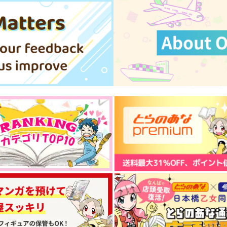
梅水月
787
9
円
（税込）
3,190
円
（税込）
萩原研二×松田陣平
松田陣平×女夢主
サンプル
作品詳細
サンプル
作品詳細