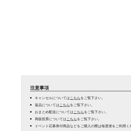
注意事項
キャンセルについては
こちら
をご覧下さい。
返品については
こちら
をご覧下さい。
おまとめ配送については
こちら
をご覧下さい。
再販投票については
こちら
をご覧下さい。
イベント応募券付商品などをご購入の際は毎度便をご利用く