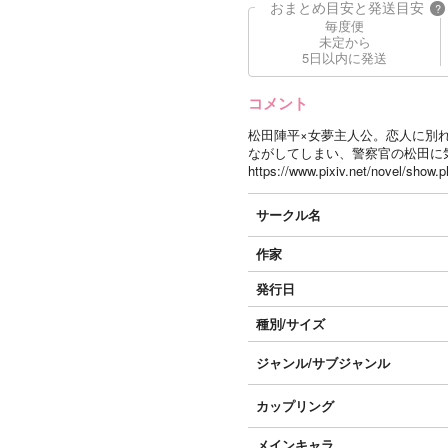
おまとめ目安と発送目安
?
毎度便
未定から
5日以内に発送
コメント
松田陣平×女夢主人公。恋人に別
ながしてしまい、警察官の松田に
https://www.pixiv.net/novel/show
サークル名
作家
発行日
種別/サイズ
ジャンル/
サブジャンル
カップリング
メインキャラ