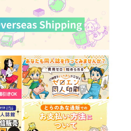
44
2,672
円
円
（税込）
（税込）
萩原研二×松田陣平
萩原研二×松田陣平
サンプル
作品詳細
サンプル
作品詳細