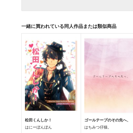
一緒に買われている同人作品または類似商品
松田くんしか！
ゴールテープのその先へ、
はにーぼんぼん
はちみつ仔猫。