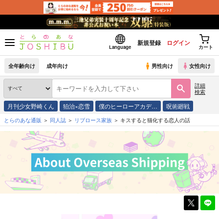
新規登録
ログイン
Language
カート
全年齢向け
成年向け
男性向け
女性向け
詳細
検索
月刊少女野崎くん
狛治×恋雪
僕のヒーローアカデ…
呪術廻戦
とらのあな通販
同人誌
リブロース家族
キスすると猫化する恋人の話