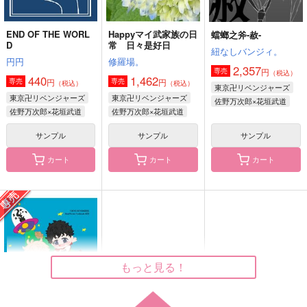
END OF THE WORL
Happyマイ武家族の日
蟷螂之斧-赦-
D
常 日々是好日
紐なしバンジィ。
円円
修羅場。
2,357
円
専売
（税込）
440
1,462
円
円
専売
専売
（税込）
（税込）
東京卍リベンジャーズ
東京卍リベンジャーズ
東京卍リベンジャーズ
佐野万次郎×花垣武道
佐野万次郎×花垣武道
佐野万次郎×花垣武道
サンプル
サンプル
サンプル
カート
カート
カート
もっと見る！