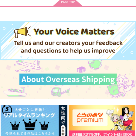
ZUON -
Because You Stayed-
shiro5o
セール中
専売
330
円
（税込）
東京卍リベンジャーズ
佐野万次郎×花垣武道
サンプル
カート