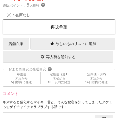
5
通販ポイント：
pt獲得
？
╳
：在庫なし
再販希望
店舗在庫
欲しいものリストに追加
再入荷を通知する
おまとめ目安と発送目安
?
毎度便
定期便（週1)
定期便（月2)
未定から
未定から
未定から
5日以内に発送
10日以内に発送
14日以内に発送
コメント
キスすると猫化するマイキー君と、そんな秘密を知ってしまったタケミ
っちがイチャイチャラブラブする話です！