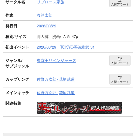
サークル名
リブロース家族
入荷アラート
作家
腹筋太郎
発行日
2026/03/29
種別/サイズ
同人誌 - 漫画/ Ａ５ 47p
初出イベント
2026/03/29 TOKYO罹破維武 31
ジャンル/
東京卍リベンジャーズ
入荷アラート
サブジャンル
カップリング
佐野万次郎×花垣武道
入荷アラート
メインキャラ
佐野万次郎
花垣武道
関連特集