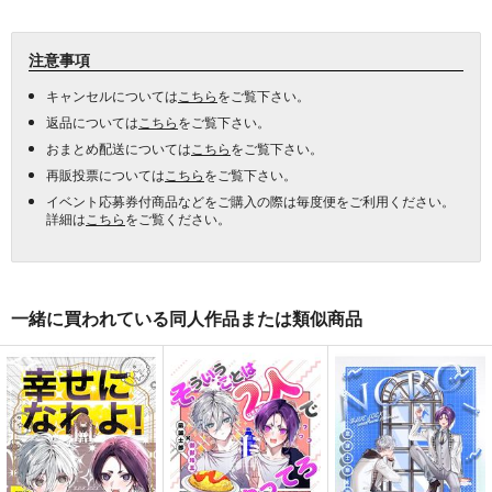
注意事項
キャンセルについては
こちら
をご覧下さい。
返品については
こちら
をご覧下さい。
おまとめ配送については
こちら
をご覧下さい。
再販投票については
こちら
をご覧下さい。
イベント応募券付商品などをご購入の際は毎度便をご利用ください。
詳細は
こちら
をご覧ください。
一緒に買われている同人作品または類似商品