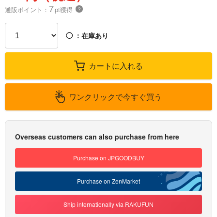
7
通販ポイント：
pt獲得
？
◯
：在庫あり
カートに入れる
ワンクリックで今すぐ買う
Overseas customers can also purchase from here
Purchase on JPGOODBUY
Purchase on ZenMarket
Ship internationally via RAKUFUN