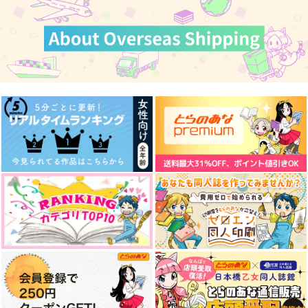
カート
カート
カート
想ひつづり
滅びぬ魂の唄
リプライ
らびっこ
空中ブランコ
Rico
944
605
858
円
円
円
（税込）
（税込）
（税込）
我妻善逸×竈門禰豆子
リヴァイ×ハンジ
尾形百之助×アシリパ
サンプル
サンプル
サンプル
作品詳細
作品詳細
作品詳細
夜雨対牀
縫い目は赤い糸
912
円
専売
（税込）
進撃の巨人
リヴァイ×ハンジ
サンプル