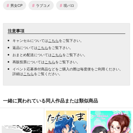
#
#
#
男女CP
ラブコメ
現パロ
注意事項
キャンセルについては
こちら
をご覧下さい。
返品については
こちら
をご覧下さい。
おまとめ配送については
こちら
をご覧下さい。
再販投票については
こちら
をご覧下さい。
イベント応募券付商品などをご購入の際は毎度便をご利用ください。
詳細は
こちら
をご覧ください。
一緒に買われている同人作品または類似商品