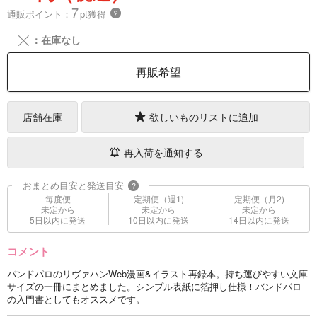
7
通販ポイント：
pt獲得
？
╳
：在庫なし
再販希望
店舗在庫
欲しいものリストに追加
再入荷を通知する
おまとめ目安と発送目安
?
毎度便
定期便（週1)
定期便（月2)
未定から
未定から
未定から
5日以内に発送
10日以内に発送
14日以内に発送
コメント
バンドパロのリヴァハンWeb漫画&イラスト再録本。持ち運びやすい文庫
サイズの一冊にまとめました。シンプル表紙に箔押し仕様！バンドパロ
の入門書としてもオススメです。