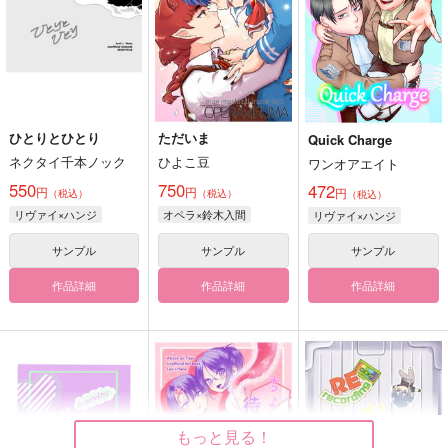
ひとりとひとり
ただいま
Quick Charge
ネクタイ千本ノック
ひよこ豆
ワンオアエイト
550
750
472
円
円
円
（税込）
（税込）
（税込）
リヴァイ×ハンジ
オペラ×鈴木入間
リヴァイ×ハンジ
サンプル
サンプル
サンプル
作品詳細
作品詳細
作品詳細
もっと見る！