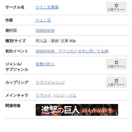
サークル名
ひよこ豆農園
入荷アラート
作家
ひよこ豆
発行日
2026/04/05
種別/サイズ
同人誌 - 漫画/ 文庫 60p
初出イベント
2026/04/05 アイツのメガネに恋してる26
ジャンル/
進撃の巨人
入荷アラート
サブジャンル
カップリング
リヴァイ×ハンジ
入荷アラート
メインキャラ
リヴァイ
ハンジ・ゾエ
関連特集