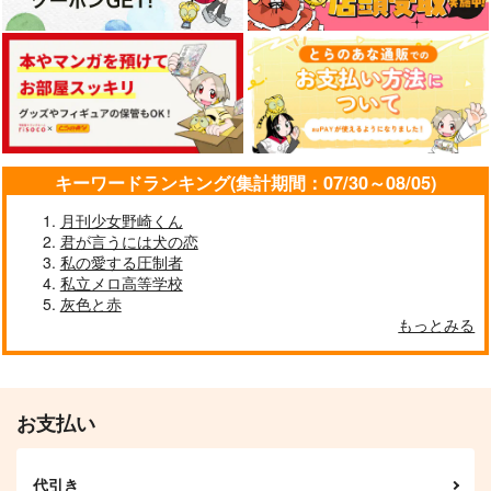
カート
リヴァペトログ
EMBRACING THE DA
to the moon and bac
Web再録集
WN
k
カタトキ
ぽろぽろこぼれる
1500℃
629
4,070
629
円
円
円
（税込）
（税込）
（税込）
リヴァイ×ペトラ
杉元佐一×アシリパ
イオン×アニス
キーワードランキング(集計期間：07/30～08/05)
サンプル
サンプル
サンプル
月刊少女野崎くん
作品詳細
作品詳細
作品詳細
君が言うには犬の恋
私の愛する圧制者
私立メロ高等学校
灰色と赤
もっとみる
お支払い
代引き