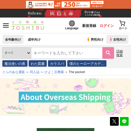
新規登録
ログイン
Language
カート
全年齢向け
成年向け
男性向け
女性向け
詳細
検索
魔法使いの夜
わた図書
カラスバ
僕のヒーローアカデ…
とらのあな通販
同人誌
ひよこ豆農園
The pocket