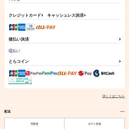
Colorful Pocket
すくすく！
デート行こ!
HONEY RABBIT
すくすくひよこくら
ひよこどーなつ
クレジットカード
キャッシュレス決済
ぶ
1,147
787
円
円
（税込）
（税込）
629
ゼロス×リナ
円
乙骨憂太×禪院真希
（税込）
煉獄杏寿郎×竈門炭治郎
後払い決済
サンプル
サンプル
サンプル
作品詳細
作品詳細
作品詳細
とらコイン
詳しくはこちら
配送
宅配便
ポスト投函