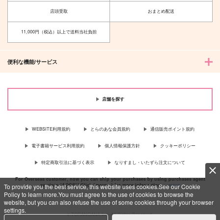
急遽罠送り
おまえのこころにふれ
たい
店頭受取
おまとめ配送
Praline
蔦処
715
円
（税込）
11,000円（税込）以上で送料当社負担
472
円
（税込）
和泉一織
善法寺伊作×食満留三郎
便利な機能/サービス
サンプル
サンプル
作品詳細
作品詳細
店舗を探す
WEBSITE利用規約
とらのあな会員規約
通信販売ポイント規約
電子書籍サービス利用規約
個人情報保護方針
クッキーポリシー
特定商取引法に基づく表示
なりすまし・いたずら注文について
For Overseas customer, now you can ship your purchases by using purchases agent
services “AOCS”! Click {more…} for more information …
more
To provide you the best service, this website uses cookies.See our Cookie
Policy to learn more.You must agree to the use of cookies to browse the
website, but you can also refuse the use of some cookies through your browser
settings.
c TORANOANA Inc, All Rights Reserved.