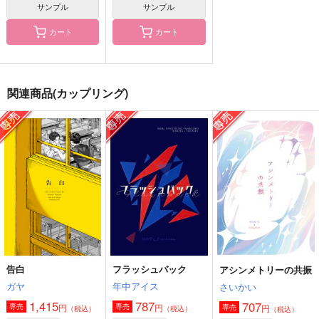
サンプル
サンプル
カート
カート
ごめんね、小宮くん。
幻走の追憶
アシンメトリーの共振
Hieguso
さいかい
さいかい
関連商品(カップリング)
715
865
707
円
円
円
（税込）
（税込）
（税込）
小宮×トガシ
小宮×トガシ
小宮×トガシ
サンプル
サンプル
サンプル
作品詳細
作品詳細
作品詳細
告白
フラッシュバック
アシンメトリーの共振
ガヤ
年中アイス
さいかい
1,415
787
707
円
円
専売
専売
円
専売
（税込）
（税込）
（税込）