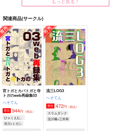
もっと見る！
関連商品(サークル)
Title
in a 10sec.
A NORMAL DATE
+plus
ひろよし＋seppo
2MM
858
1,494
755
円
円
円
（税込）
（税込）
（税込）
小宮×トガシ
小宮×トガシ
トガシ×小宮
サンプル
サンプル
サンプル
作品詳細
作品詳細
作品詳細
宮トガとカバトガと寺
流三LOG3
トガのweb再録集03
へそてん
へそてん
472
円
専売
（税込）
944
円
専売
（税込）
スラムダンク
ひゃくえむ。
流川楓×三井寿
寺川×トガシ