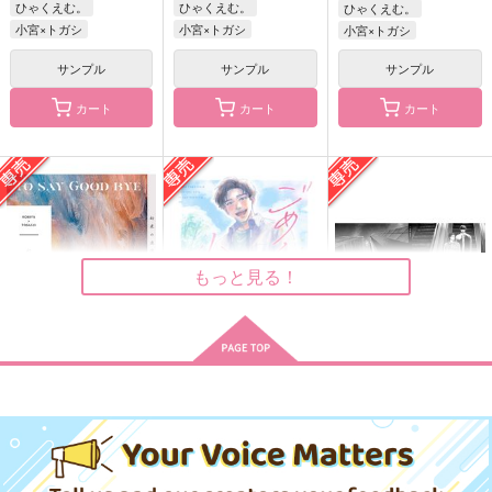
ひゃくえむ。
ひゃくえむ。
ひゃくえむ。
小宮×トガシ
小宮×トガシ
小宮×トガシ
フラッシュバック
DEVOTION
Beat Per Minute
サンプル
サンプル
サンプル
年中アイス
2MM
かんみや
カート
カート
カート
787
755
787
円
円
円
（税込）
（税込）
（税込）
小宮×トガシ
トガシ×小宮
小宮×トガシ
サンプル
サンプル
サンプル
作品詳細
作品詳細
作品詳細
もっと見る！
幻走の追憶
ごめんね、小宮くん。
in a 10sec.
さいかい
Hieguso
ひろよし＋seppo
865
715
1,494
円
円
専売
専売
円
専売
（税込）
（税込）
（税込）
ひゃくえむ。
ひゃくえむ。
ひゃくえむ。