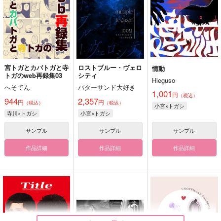
宮トガとカバトガと寺
ロストブルー・ヴェロ
情動
トガのweb再録集03
シティ
Hieguso
へそてん
バターサンド大好き
1,001
円
（税込）
944
2,357
円
円
（税込）
（税込）
小宮×トガシ
寺川×トガシ
小宮×トガシ
サンプル
サンプル
サンプル
作品詳細
作品詳細
作品詳細