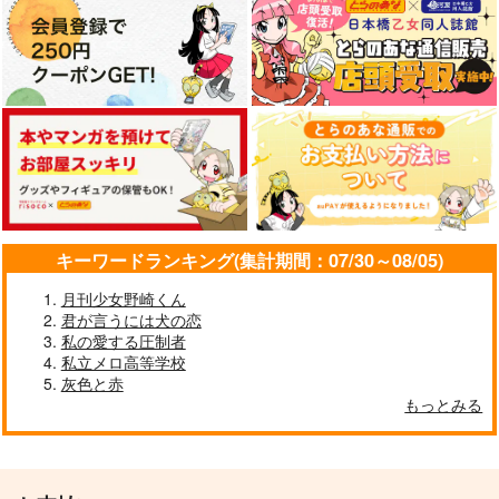
.
１２３０ＡＭ
おはようからおやす
小宮×トガシ
悠長な
み
629
円
（税込）
サンプル
サンプル
787
円
（税込）
787
小宮×トガシ
円
（税込）
小宮×トガシ
カート
カート
小宮×トガシ
サンプル
サンプル
サンプル
作品詳細
作品詳細
作品詳細
キーワードランキング(集計期間：07/30～08/05)
月刊少女野崎くん
君が言うには犬の恋
私の愛する圧制者
私立メロ高等学校
灰色と赤
もっとみる
Extra Lap, One Roo
告白
m #1