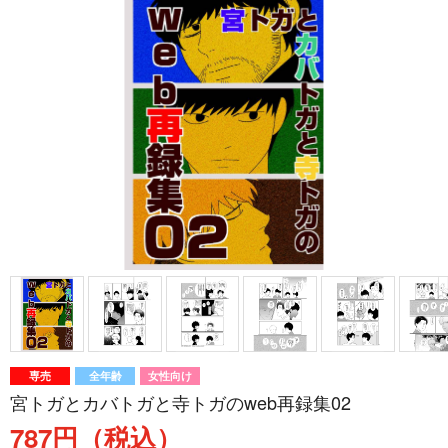
専売
全年齢
女性向け
宮トガとカバトガと寺トガのweb再録集02
787円（税込）