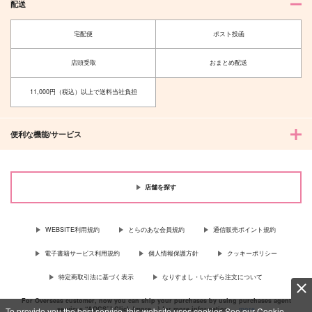
配送
宅配便
ポスト投函
店頭受取
おまとめ配送
11,000円（税込）以上で送料当社負担
便利な機能/サービス
店舗を探す
WEBSITE利用規約
とらのあな会員規約
通信販売ポイント規約
電子書籍サービス利用規約
個人情報保護方針
クッキーポリシー
特定商取引法に基づく表示
なりすまし・いたずら注文について
For Overseas customer, now you can ship your purchases by using purchases agent
services “AOCS”! Click {more…} for more information …
more
To provide you the best service, this website uses cookies.See our Cookie