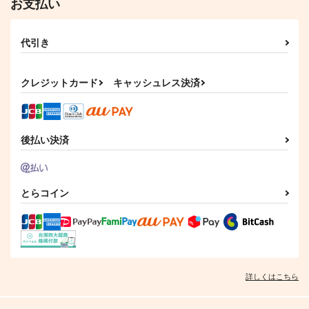
ガヤ
お支払い
白線
1,415
円
（税込）
979
円
（税込）
小宮×トガシ
代引き
小宮×トガシ
サンプル
サンプル
クレジットカード
キャッシュレス決済
作品詳細
作品詳細
後払い決済
とらコイン
詳しくはこちら