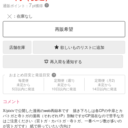
7
通販ポイント：
pt獲得
？
╳
：在庫なし
再販希望
店舗在庫
欲しいものリストに追加
再入荷を通知する
おまとめ目安と発送目安
?
毎度便
定期便（週1)
定期便（月2)
未定から
未定から
未定から
5日以内に発送
10日以内に発送
14日以内に発送
コメント
X/pixivで公開した漫画のweb再録本です 描き下ろしは各CPの中扉とカ
バトガと寺トガの漫画（それぞれ1P）別軸ですがCP混在なので苦手な方
はご注意ください（宮トガ・カバトガ・寺トガ、一番ページ数が多いの
が宮トガです） 紙で持っていたい方向け