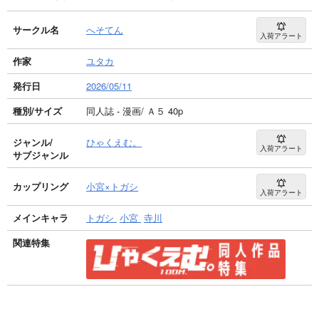
サークル名
へそてん
入荷アラート
作家
ユタカ
発行日
2026/05/11
種別/サイズ
同人誌 - 漫画/ Ａ５ 40p
ジャンル/
ひゃくえむ。
入荷アラート
サブジャンル
カップリング
小宮×トガシ
入荷アラート
メインキャラ
トガシ
小宮
寺川
関連特集