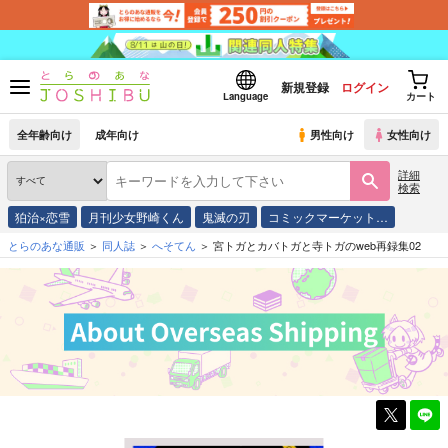
新規登録
ログイン
Language
カート
全年齢向け
成年向け
男性向け
女性向け
詳細
検索
狛治×恋雪
月刊少女野崎くん
鬼滅の刃
コミックマーケット…
とらのあな通販
同人誌
へそてん
宮トガとカバトガと寺トガのweb再録集02