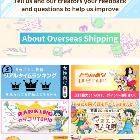
小宮×トガシ
小宮×トガシ
小宮×トガシ
WITH YOU
SOFA
AKEBOSHI
+plus
かんみや
かんみや
サンプル
サンプル
サンプル
715
944
629
円
円
円
（税込）
（税込）
（税込）
カート
カート
カート
小宮×トガシ
小宮×トガシ
小宮×トガシ
サンプル
サンプル
サンプル
作品詳細
作品詳細
作品詳細
Title
ロストブルー・ヴェロ
シティ
+plus
バターサンド大好き
858
円
専売
（税込）
2,357
円
専売
（税込）
ひゃくえむ。
Small talk
Peace Out,Tomorrow
トガシくんの恋人たち
ひゃくえむ。
小宮×トガシ