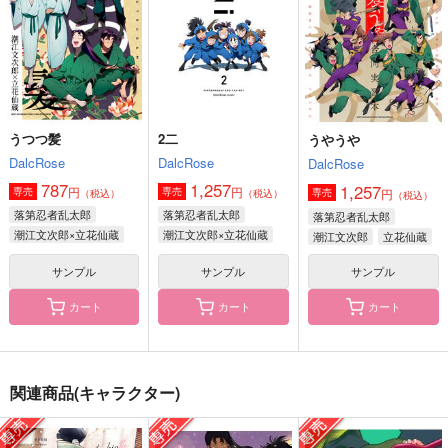
1,007
1,572
円
円
（税込）
（税込）
944
円
（税込）
食満留三郎×善法寺伊作
食満留三郎×善法寺伊作
食満留三郎
サンプル
サンプル
サンプル
作品詳細
作品詳細
作品詳細
うつつ髪
2二
うやうや
DalcRose
DalcRose
DalcRose
787
1,257
1,257
円
円
専売
専売
円
専売
（税込）
（税込）
（税込）
落第忍者乱太郎
落第忍者乱太郎
落第忍者乱太郎
潮江文次郎×立花仙蔵
潮江文次郎×立花仙蔵
潮江文次郎
立花仙蔵
サンプル
サンプル
サンプル
カート
カート
カート
当たるも不運、当たら
笛の話
酔ひもせす
ぬも不運
関連商品(キャラクター)
しののめ
無有
srash
1,100
495
円
円
（税込）
（税込）
1,415
円
（税込）
善法寺伊作