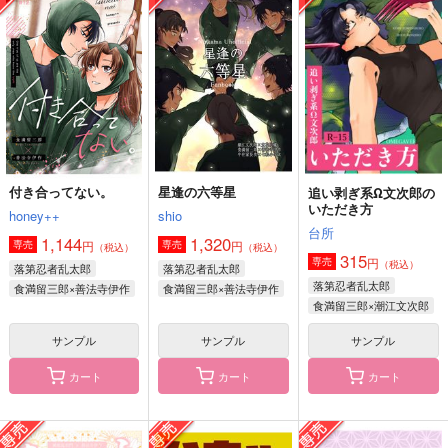
潮江文次郎×善法寺伊作
食満留三郎×善法寺伊作
サンプル
サンプル
サンプル
作品詳細
作品詳細
作品詳細
付き合ってない。
星逢の六等星
追い剥ぎ系Ω文次郎の
いただき方
honey++
shio
台所
1,144
1,320
円
円
専売
専売
（税込）
（税込）
315
円
専売
（税込）
落第忍者乱太郎
落第忍者乱太郎
落第忍者乱太郎
食満留三郎×善法寺伊作
食満留三郎×善法寺伊作
食満留三郎×潮江文次郎
サンプル
サンプル
サンプル
どうか泥舟に乗ってく
悠然の灯火へ
救済
れますか
カート
カート
カート
YELLOWBlue
BREAK
again.
787
787
円
円
（税込）
（税込）
944
円
（税込）
食満留三郎×善法寺伊作
食満留三郎×善法寺伊作
食満留三郎×善法寺伊作