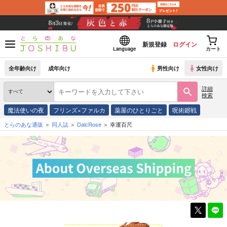
新規登録
ログイン
Language
カート
全年齢向け
成年向け
男性向け
女性向け
詳細
検索
魔法使いの夜
フリンズ×ファルカ
薬屋のひとりごと
呪術廻戦
とらのあな通販
同人誌
DalcRose
幸運百尺