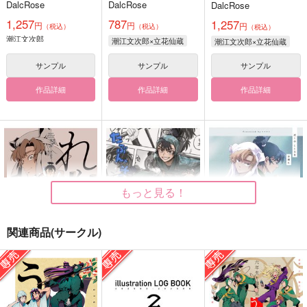
DalcRose
DalcRose
DalcRose
1,257
787
1,257
円
円
円
（税込）
（税込）
（税込）
潮江文次郎
潮江文次郎×立花仙蔵
潮江文次郎×立花仙蔵
サンプル
サンプル
サンプル
作品詳細
作品詳細
作品詳細
もっと見る！
関連商品(サークル)
れんれんと
たぶん、そういうお約
ぼくのこころをお前に
束。2
GOOD LOCATION
イチヨシ
酩酊動物園