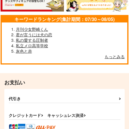
作品詳細
作品詳細
作品詳細
キーワードランキング(集計期間：07/30～08/05)
月刊少女野崎くん
君が言うには犬の恋
私の愛する圧制者
私立メロ高等学校
灰色と赤
運命は君の名を呼ぶ
ほどけていくところ
もっとみる
箱庭のダイアモンドリ
颯想
リィ
2,530
円
専売
（税込）
1,337
円
落第忍者乱太郎
専売
（税込）
潮江文次郎×食満留三郎
お支払い
落第忍者乱太郎
ツナガルココロ
花は遅きに
食満留三郎×善法寺伊作
スポンジ
Eternally
サンプル
サンプル
300
1,430
代引き
円
円
（税込）
（税込）
立花仙蔵×善法寺伊作
食満留三郎×善法寺伊作
カート
カート
クレジットカード
キャッシュレス決済
サンプル
サンプル
作品詳細
作品詳細