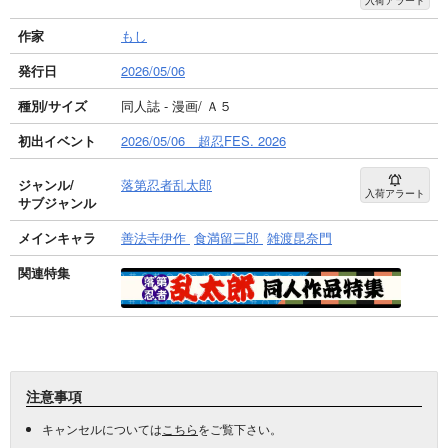
作家
もし
発行日
2026/05/06
種別/サイズ
同人誌 - 漫画/ Ａ５
初出イベント
2026/05/06 超忍FES. 2026
ジャンル/
落第忍者乱太郎
入荷アラート
サブジャンル
メインキャラ
善法寺伊作
食満留三郎
雑渡昆奈門
関連特集
注意事項
キャンセルについては
こちら
をご覧下さい。