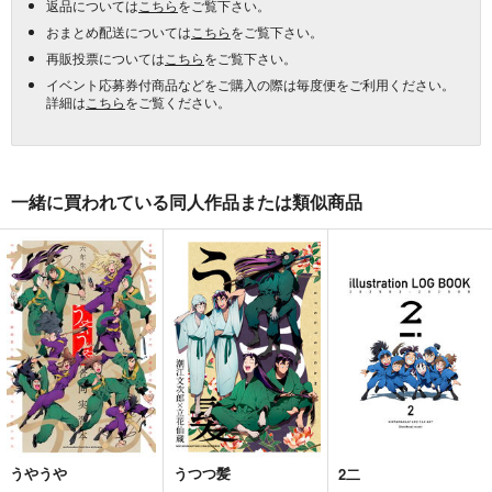
返品については
こちら
をご覧下さい。
おまとめ配送については
こちら
をご覧下さい。
再販投票については
こちら
をご覧下さい。
イベント応募券付商品などをご購入の際は毎度便をご利用ください。
詳細は
こちら
をご覧ください。
一緒に買われている同人作品または類似商品
うやうや
うつつ髪
2二