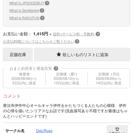
What is JPGOODBUY
?
What is ZenMarket
?
What is RAKUFUN
?
お支払い金額：
1,415円
+
送料+サービス料・手数料
?
お支払時期についてはこちらをご覧ください
?
店舗在庫
欲しいものリストに追加
おまとめ目安と発送目安
?
毎度便
定期便（週1)
定期便（月2)
2026/08/08から
2026/08/12から
2026/08/20から
5日以内に発送
10日以内に発送
14日以内に発送
コメント
善法寺伊作中心オールキャラ伊作をかたちづくる人たちの心模様、伊作
の心情を描いたシリアスなお話です(流血描写あり不穏ですが最後はちゃ
んとハッピーエンドです)
サークル名
DalcRose
入荷アラート