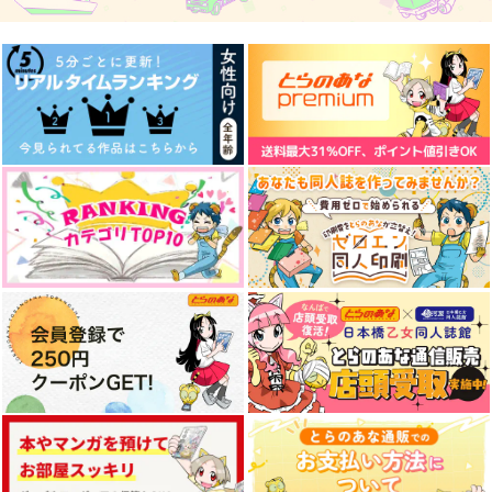
サンプル
サンプル
サンプル
作品詳細
作品詳細
作品詳細
拾われるための一生
恋仲になったからたく
まなざし
さんキスしよう
颯想
ＪＫ
千遥
1,572
629
円
専売
円
専売
（税込）
（税込）
629
円
専売
（税込）
落第忍者乱太郎
落第忍者乱太郎
落第忍者乱太郎
潮江文次郎×食満留三郎
雑渡昆奈門×善法寺伊作
食満留三郎×善法寺伊作
失礼します！！
溶かして
ComeOn!!留三郎
サンプル
サンプル
サンプル
srash
ルイス
SO_LOW!!!
カート
カート
カート
629
1,572
787
円
円
円
（税込）
（税込）
（税込）
食満留三郎×善法寺伊作
食満留三郎×善法寺伊作
食満留三郎×善法寺伊作
サンプル
サンプル
サンプル