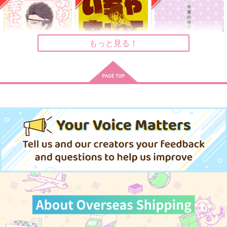
サンプル
サンプル
サンプル
作品詳細
作品詳細
作品詳細
もっと見る！
ふわふわ幸せ初デート
イチャ文ってなに
幸運の神さま
コンコン田
@DOWN
深海水槽
472
472
1,572
円
円
専売
専売
円
専売
（税込）
（税込）
（税込）
落第忍者乱太郎
落第忍者乱太郎
落第忍者乱太郎
雑渡昆奈門×善法寺伊作
潮江文次郎×食満留三郎
食満留三郎×善法寺伊作
サンプル
サンプル
サンプル
それは仕方ない
恋文
たぬき日和２
同室マニア
同室マニア
クリオネットパレー
カート
カート
カート
ド
990
990
円
円
（税込）
（税込）
1,572
食満留三郎×善法寺伊作
食満留三郎×善法寺伊作
円
（税込）
食満留三郎×善法寺伊作