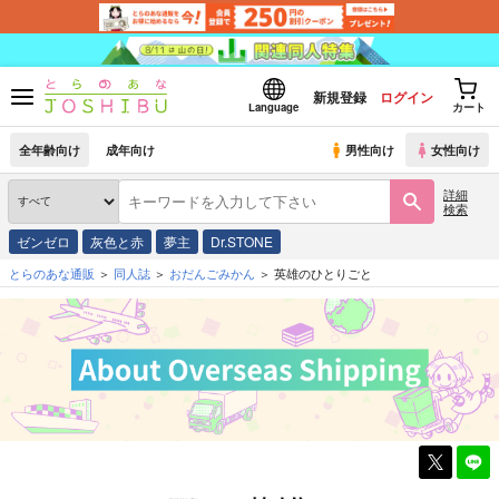
新規登録
ログイン
Language
カート
全年齢向け
成年向け
男性向け
女性向け
詳細
検索
ゼンゼロ
灰色と赤
夢主
Dr.STONE
とらのあな通販
同人誌
おだんごみかん
英雄のひとりごと