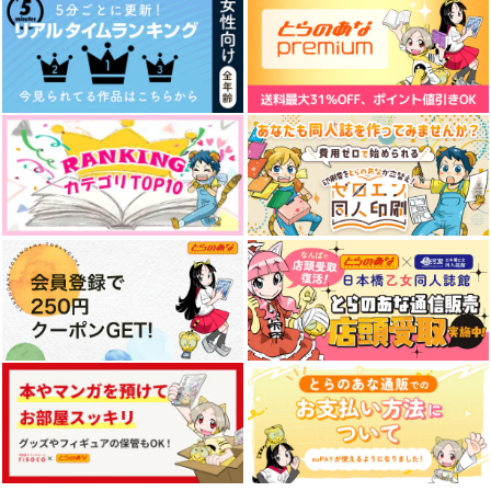
キョウヤ×カラスバ
キョウヤ×カラスバ
キョウヤ×カラスバ
サンプル
サンプル
サンプル
作品詳細
作品詳細
作品詳細
あなたへのルミナス・
ふたりがお付き合いす
レメード【オマケなし
るまでのおはなし
版】
鳩小屋。
もちプリン
629
594
円
円
専売
専売
（税込）
（税込）
その他
その他
キョウヤ×カラスバ
キョウヤ×カラスバ
サンプル
サンプル
カート
カート
良い人だけど悪い人
Kocchiga攻め
バカンス失敗
Nandesu
カサンカスイソスイ
mimimi
波打ち際
787
787
円
円
（税込）
（税込）
1,430
円
（税込）
キョウヤ×カラスバ
キョウヤ×カラスバ
キョウヤ×カラスバ