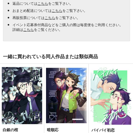
返品については
こちら
をご覧下さい。
おまとめ配送については
こちら
をご覧下さい。
再販投票については
こちら
をご覧下さい。
イベント応募券付商品などをご購入の際は毎度便をご利用ください。
詳細は
こちら
をご覧ください。
一緒に買われている同人作品または類似商品
白銀の棺
暗順応
バイバイ初恋