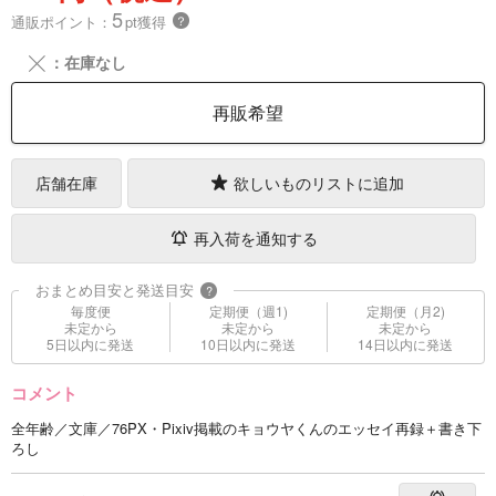
5
通販ポイント：
pt獲得
？
╳
：在庫なし
再販希望
店舗在庫
欲しいものリストに追加
再入荷を通知する
おまとめ目安と発送目安
?
毎度便
定期便（週1)
定期便（月2)
未定から
未定から
未定から
5日以内に発送
10日以内に発送
14日以内に発送
コメント
全年齢／文庫／76PX・Pixiv掲載のキョウヤくんのエッセイ再録＋書き下
ろし