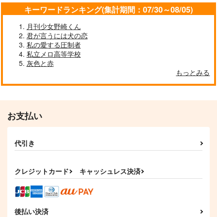
キーワードランキング(集計期間：07/30～08/05)
サンプル
サンプル
サンプル
月刊少女野崎くん
作品詳細
作品詳細
作品詳細
君が言うには犬の恋
私の愛する圧制者
私立メロ高等学校
灰色と赤
もっとみる
お支払い
代引き
Livid with Liquid
あなたへのルミナス・
KYOKARA FOREVER
レメード【オマケなし
BOOK
クレジットカード
キャッシュレス決済
くいきんとん
版】
鳩小屋。
肩幅3KM
550
円
（税込）
629
1,572
円
円
（税込）
（税込）
キョウヤ×カラスバ
キョウヤ×カラスバ
キョウヤ×カラスバ
後払い決済