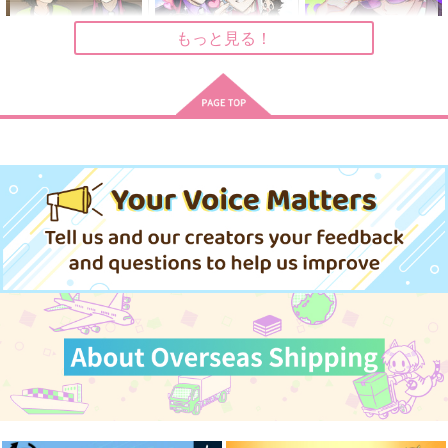
1,257
円
（税込）
カラスバ×キョウヤ
キョウヤ×カラスバ
カラスバ×キョウヤ
もっと見る！
サンプル
サンプル
サンプル
作品詳細
作品詳細
作品詳細
On y va！
オレにガチ恋営業させ
Caprice
るなや！
五時間睡眠
mimimi
369LOOP
787
787
円
円
専売
（税込）
（税込）
787
円
専売
（税込）
その他
その他
その他
キョウヤ×カラスバ
キョウヤ×カラスバ
キョウヤ×カラスバ
サンプル
サンプル
サンプル
カート
カート
カート
その影法師は居場所を
世界がそれを愛と呼ん
妄想×願望コンフュー
探して
でも、
ジョン
RUGGED
8ビート
霜月堂
629
1,572
787
円
円
円
（税込）
（税込）
（税込）