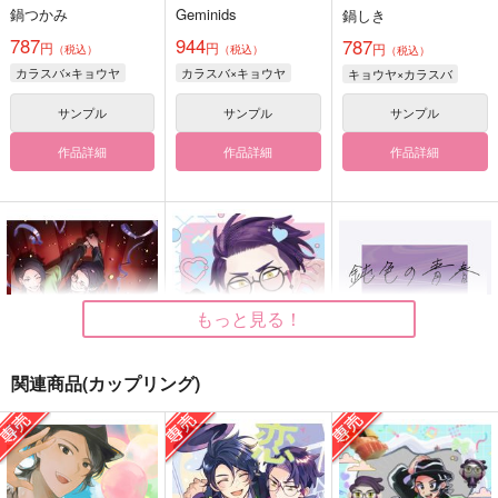
鍋つかみ
Geminids
鍋しき
787
944
787
円
円
円
（税込）
（税込）
（税込）
カラスバ×キョウヤ
カラスバ×キョウヤ
キョウヤ×カラスバ
サンプル
サンプル
サンプル
作品詳細
作品詳細
作品詳細
もっと見る！
関連商品(カップリング)
ログ！
手のなる方へかけてゆ
鈍色の青春
け
C3H8O3
ON THE RICE
isotope