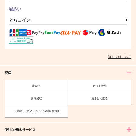
サンプル
サンプル
サンプル
作品詳細
作品詳細
作品詳細
とらコイン
詳しくはこちら
配送
宅配便
ポスト投函
恋に落下
その先は今日もここか
店頭受取
おまとめ配送
ら
6Am
noct.
1,408
11,000円（税込）以上で送料当社負担
円
（税込）
1,887
円
（税込）
キョウヤ×カラスバ
キョウヤ×カラスバ
便利な機能/サービス
サンプル
サンプル