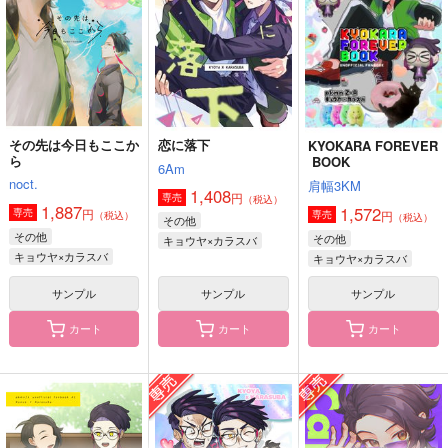
1,100
645
円
円
（税込）
（税込）
787
円
（税込）
キョウヤ×カラスバ
カラスバ×キョウヤ
キョウヤ×カラスバ
サンプル
サンプル
サンプル
作品詳細
作品詳細
作品詳細
その先は今日もここか
恋に落下
KYOKARA FOREVER
ら
BOOK
6Am
noct.
肩幅3KM
1,408
円
専売
（税込）
1,887
1,572
円
専売
円
専売
（税込）
（税込）
その他
その他
その他
キョウヤ×カラスバ
キョウヤ×カラスバ
キョウヤ×カラスバ
サンプル
サンプル
サンプル
カート
カート
カート
エブリデイラプソディ
ふたり
キョカラ短編集
ー
127pounds
どんでんがえし
所詮絵空事
1,430
787
円
円
（税込）
（税込）