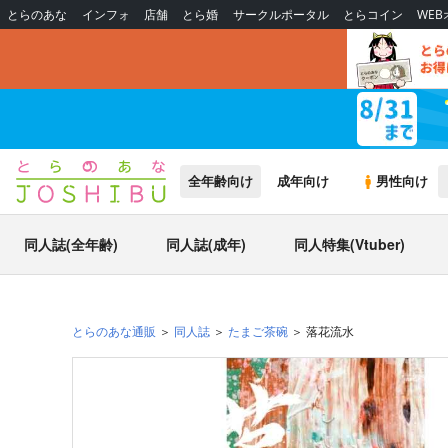
とらのあな
インフォ
店舗
とら婚
サークルポータル
とらコイン
WE
全年齢向け
成年向け
男性向け
同人誌(全年齢)
同人誌(成年)
同人特集(Vtuber)
とらのあな通販
同人誌
たまご茶碗
落花流水