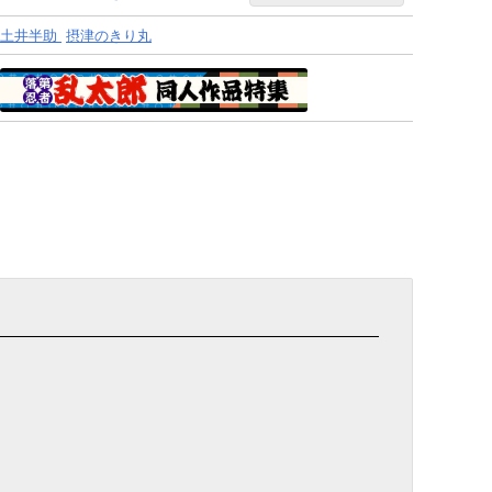
土井半助
摂津のきり丸