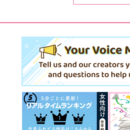
土井半助×摂津のきり丸
土井半助×摂津のきり丸
サンプル
作品詳細
サンプル
作品詳細
いつでもいっしょに
死んで花実が咲くものか
ヘリオト
giongo.
472
787
円
円
専売
専売
（税込）
（税込）
落第忍者乱太郎
落第忍者乱太郎
土井半助×摂津のきり丸
土井半助×摂津のきり丸
サンプル
カート
サンプル
カー
忘れた春に君の足音
由無し事
Drop
ROT
736
858
円
円
（税込）
（税込）