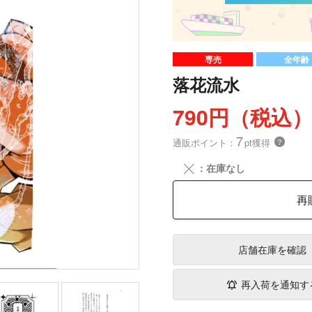
専売
全年齢
落花流水
790円（税込
7
通販ポイント：
pt獲得
？
╳
：在庫なし
再
店舗在庫
を確認
再入荷を通知す