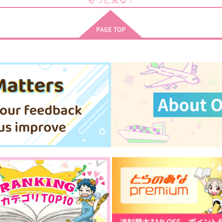
土井半助×摂津のきり丸
土井半助×摂津のきり丸
サンプル
作品詳細
サンプル
作品詳細
或る女子高生のバイト事情
今日も明日も毎日しあわせ
Violoncello
Moments
715
787
円
円
専売
専売
（税込）
（税込）
落第忍者乱太郎
落第忍者乱太郎
土井半助×摂津のきり丸
土井半助×摂津のきり丸
ト
サンプル
カート
サンプル
カート