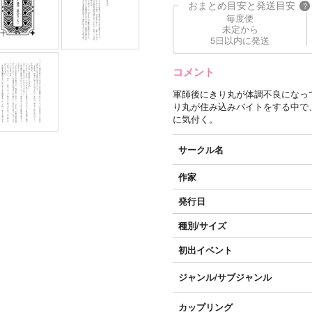
おまとめ目安と発送目安
?
毎度便
未定から
5日以内に発送
コメント
軍師後にきり丸が体調不良になっ
り丸が住み込みバイトをする中で
に気付く。
サークル名
作家
発行日
種別/サイズ
初出イベント
ジャンル/
サブジャンル
カップリング