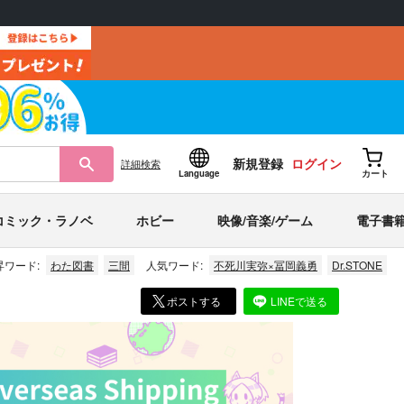
新規登録
ログイン
詳細
検索
Language
カート
コミック・ラノベ
ホビー
映像/音楽/ゲーム
電子書
昇ワード:
わた図書
三間
人気ワード:
不死川実弥×冨岡義勇
Dr.STONE
ポストする
LINEで送る