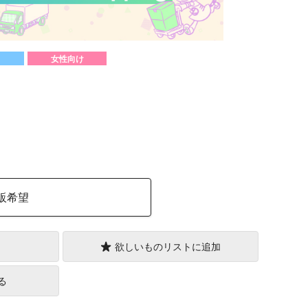
女性向け
）
販希望
欲しいものリストに追加
る