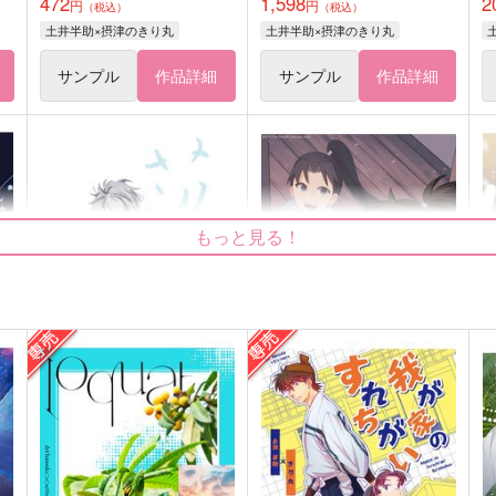
472
1,598
2
円
円
（税込）
（税込）
土井半助×摂津のきり丸
土井半助×摂津のきり丸
サンプル
作品詳細
サンプル
作品詳細
もっと見る！
落
哀傷
BOUND
ぬのうら
O
1,415
1,100
4
円
円