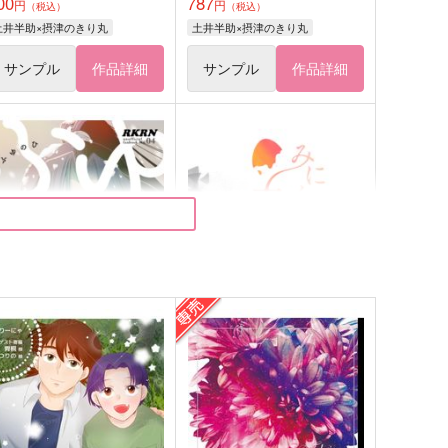
00
787
円
円
（税込）
（税込）
土井半助×摂津のきり丸
土井半助×摂津のきり丸
サンプル
作品詳細
サンプル
作品詳細
ふゆのひ
みにくい殻でも君を包むよ
sushidaisuki
イソベルの樹
72
787
円
円