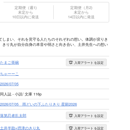
定期便（週1)
定期便（月2)
未定から
未定から
10日以内に発送
14日以内に発送
てしまい、それを見守る人たちのそれぞれの想い。体調が戻りき
、きり丸が自分自身の本音や弱さと向き合い、土井先生への想い
たまご茶碗
入荷アラート
を設定
ちゃーーこ
2026/07/05
同人誌 - 小説/ 文庫 116p
2026/07/05 雨どいの下ふたりきり 星願2026
落第忍者乱太郎
入荷アラート
を設定
土井半助×摂津のきり丸
入荷アラート
を設定