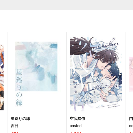
星巡りの縁
空我帰依
吉日
pasteel
c