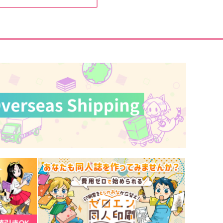
土井半助×摂津のきり丸
土井半助×摂津のきり丸
サンプル
作品詳細
サンプル
作品詳細
雪ぐ
初恋しぐさ
木下ライター
カカオ58%
944
629
円
円
専売
専売
（税込）
（税込）
落第忍者乱太郎
落第忍者乱太郎
土井半助×摂津のきり丸
土井半助×摂津のきり丸
サンプル
カート
サンプル
カート