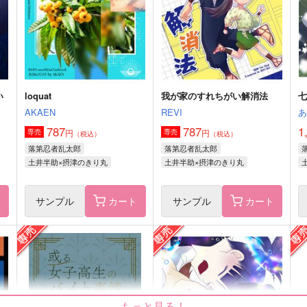
（税込）
（税込）
土井半助×摂津のきり丸
土井半助×摂津のきり丸
サンプル
作品詳細
サンプル
作品詳細
い
loquat
我が家のすれちがい解消法
AKAEN
REVI
787
787
1
円
円
専売
専売
（税込）
（税込）
落第忍者乱太郎
落第忍者乱太郎
土井半助×摂津のきり丸
土井半助×摂津のきり丸
ト
サンプル
カート
サンプル
カート
なゆたの明星
もしも一緒の名字になったら
pasteel
しんきろう
1,140
787
7
円
円
もっと見る！
（税込）
（税込）