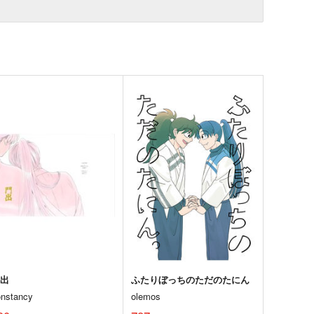
門出
ふたりぼっちのただのたにん
onstancy
olemos