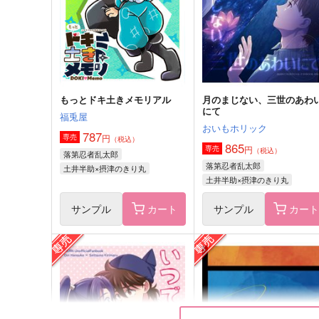
（税込）
（税込）
土井半助×摂津のきり丸
土井半助×摂津のきり丸
サンプル
作品詳細
サンプル
作品詳細
もっとドキ土きメモリアル
月のまじない、三世のあわ
にて
福兎屋
おいもホリック
787
円
専売
（税込）
865
円
専売
（税込）
落第忍者乱太郎
落第忍者乱太郎
土井半助×摂津のきり丸
土井半助×摂津のきり丸
サンプル
カート
サンプル
カー
君と一緒に生きている。
浮世話
ぬのうら
ROT
787
736
円
円
（税込）
（税込）