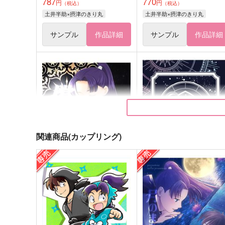
787
770
円
円
（税込）
（税込）
土井半助×摂津のきり丸
土井半助×摂津のきり丸
サンプル
作品詳細
サンプル
作品詳細
関連商品(カップリング)
償い
スターライト
あいねこ
KANIMISO
787
1,572
円
円