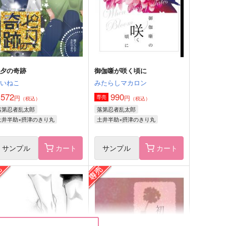
（税込）
（税込）
土井半助×摂津のきり丸
土井半助×摂津のきり丸
サンプル
作品詳細
サンプル
作品詳細
七夕の奇跡
御伽噺が咲く頃に
あいねこ
みたらしマカロン
,572
990
円
円
専売
（税込）
（税込）
落第忍者乱太郎
落第忍者乱太郎
土井半助×摂津のきり丸
土井半助×摂津のきり丸
サンプル
カート
サンプル
カート
一緒に帰ろう
蜘蛛の撚り糸
あいねこ
夜の温室
87
472
円
円
（税込）
（税込）