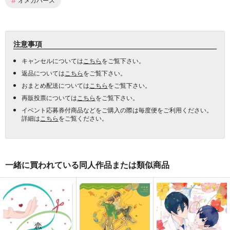
注意事項
キャンセルについては
こちら
をご覧下さい。
返品については
こちら
をご覧下さい。
おまとめ配送については
こちら
をご覧下さい。
再販投票については
こちら
をご覧下さい。
イベント応募券付商品などをご購入の際は毎度便をご利用ください。
詳細は
こちら
をご覧ください。
一緒に買われている同人作品または類似商品