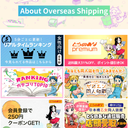
カート
カート
カート
俺とお前の関係性‐上‐
RinisaLoggu01
はじめて恋してキスを
して
うおめ屋
ちぇるの屋
ちぇるの屋
1,100
787
円
円
（税込）
（税込）
787
円
（税込）
糸師凛×潔世一
糸師凛×潔世一
糸師凛×潔世一
サンプル
サンプル
サンプル
作品詳細
作品詳細
作品詳細
虚構に眠る。
ありふれる浸食
そんなにドキドキさせ
んなよ！
ハッカあめ
みなみかぜ
ななくさ
944
787
円
円
専売
専売
（税込）
（税込）
572
円
専売
（税込）
ブルーロック
ブルーロック
ブルーロック
糸師凛×潔世一
糸師凛×潔世一
糸師凛×潔世一
サンプル
サンプル
サンプル