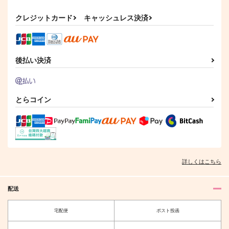
カート
カート
カート
Blooming
瞳に燃ゆる唯一の
はじめまして。
クレジットカード
キャッシュレス決済
AP-DASH
NibiCine
ハッカあめ
330
472
1,265
円
円
円
（税込）
（税込）
（税込）
糸師凛×潔世一
糸師凛×潔世一
糸師凛×潔世一
後払い決済
サンプル
サンプル
サンプル
作品詳細
作品詳細
作品詳細
とらコイン
はじめまして。
ハッカあめ
詳しくはこちら
1,265
円
専売
（税込）
ブルーロック
配送
糸師凛×潔世一
宅配便
ポスト投函
サンプル
ニコイチヨイチ！
龍の心臓3中巻