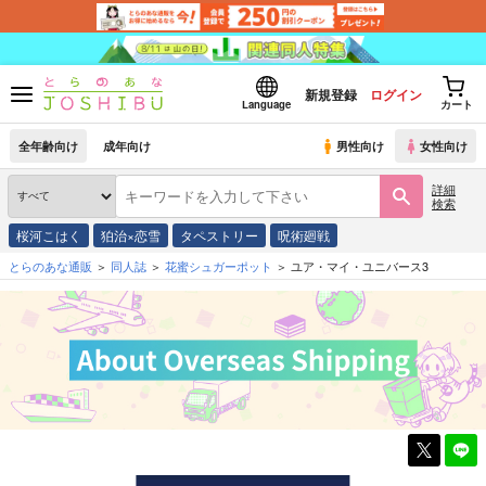
新規登録
ログイン
Language
カート
全年齢向け
成年向け
男性向け
女性向け
詳細
検索
桜河こはく
狛治×恋雪
タペストリー
呪術廻戦
とらのあな通販
同人誌
花蜜シュガーポット
ユア・マイ・ユニバース3