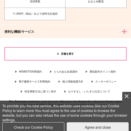
カート
店頭受取
おまとめ配送
NEMSON
Orchard
787
629
11,000円（税込）以上で送料当社負担
円
円
（税込）
（税込）
カイザー＋糸師凛×潔世一
糸師凛×潔世一
便利な機能/サービス
サンプル
サンプル
作品詳細
作品詳細
店舗を探す
WEBSITE利用規約
とらのあな会員規約
通信販売ポイント規約
電子書籍サービス利用規約
個人情報保護方針
クッキーポリシー
特定商取引法に基づく表示
なりすまし・いたずら注文について
For Overseas customer, now you can ship your purchases by using purchases agent
services “AOCS”! Click {more…} for more information …
more
To provide you the best service, this website uses cookies.See our Cookie
Policy to learn more.You must agree to the use of cookies to browse the
website, but you can also refuse the use of some cookies through your browser
settings.
c TORANOANA Inc, All Rights Reserved.
Check our Cookie Policy
Agree and close