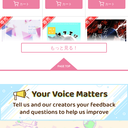
カート
カート
カート
おまえは一体、おれを
侵入者
Divide BLUE
どうしたい。
ういきい
ねこだまり
おかしやさん
787
1,887
円
円
（税込）
（税込）
629
円
（税込）
潔世一×糸師凛
糸師凛×潔世一
もっと見る！
糸師凛×潔世一
サンプル
サンプル
サンプル
作品詳細
作品詳細
作品詳細
WEB LOG Selection
オマエはオレの！
死んだら地獄で待ち合
わせしよう
NibiCine
.10
ド真剣交際
1,572
629
円
円
専売
専売
（税込）
（税込）
944
円
専売
（税込）
ブルーロック
ブルーロック
ブルーロック
糸師凛×潔世一
糸師凛×潔世一
糸師凛×潔世一
サンプル
サンプル
サンプル