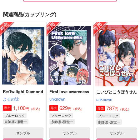
関連商品(カップリング)
天使さまは魔王の雛を
絶対デレてにゃい5
イトシ君と2度目の恋
溺愛する
をする。
おひるねころり
ROD
ハッカあめ
715
円
（税込）
755
4,872
円
円
（税込）
（税込）
糸師凛×潔世一
糸師凛×潔世一
糸師凛×潔世一
サンプル
サンプル
サンプル
作品詳細
作品詳細
作品詳細
Re:Twilight Diamond
First love awareness
こいびとこうぼうせん
よるの詠
unknown
unknown
1,100
629
787
円
円
専売
専売
円
専売
（税込）
（税込）
（税込）
ブルーロック
ブルーロック
ブルーロック
糸師凛×潔世一
糸師凛×潔世一
糸師凛×潔世一
サンプル
サンプル
サンプル