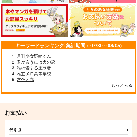
カート
カート
カート
その×××ちょっと待っ
お兄様のお気に入り
絶対デレてにゃい４
た！
ちぇるの屋
おひるねころり
高遠建設
944
715
円
円
（税込）
（税込）
787
円
（税込）
糸師凛×潔世一
糸師凛×潔世一
糸師凛×潔世一
キーワードランキング(集計期間：07/30～08/05)
サンプル
サンプル
サンプル
月刊少女野崎くん
君が言うには犬の恋
作品詳細
作品詳細
作品詳細
私の愛する圧制者
私立メロ高等学校
灰色と赤
もっとみる
どの世界線でも君と恋
rnis推しのseの兄貴幻
瞳に燃ゆる唯一の
をする運命2
覚まとめ本
NibiCine
ネコちゃん
針と糸
472
円
専売
（税込）
1,100
1,572
円
円
専売
専売
（税込）
（税込）
ブルーロック
お支払い
ブルーロック
ブルーロック
糸師凛×潔世一
糸師凛×潔世一
糸師凛×潔世一
代引き
サンプル
サンプル
サンプル