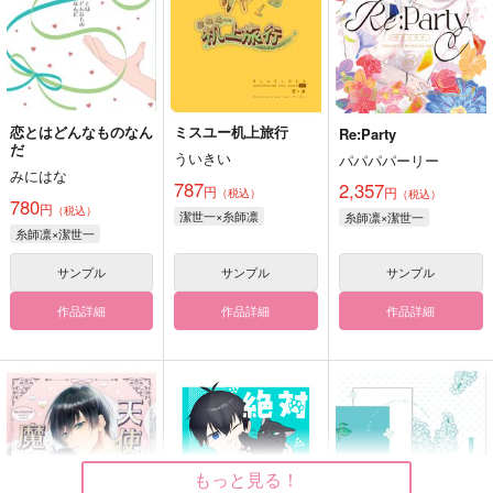
恋とはどんなものなん
ミスユー机上旅行
Re:Party
だ
ういきい
パパパパーリー
みにはな
787
2,357
円
円
（税込）
（税込）
780
円
（税込）
潔世一×糸師凛
糸師凛×潔世一
糸師凛×潔世一
サンプル
サンプル
サンプル
作品詳細
作品詳細
作品詳細
もっと見る！