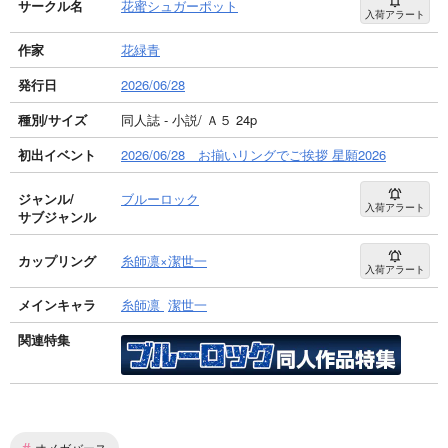
サークル名
花蜜シュガーポット
入荷アラート
作家
花緑青
発行日
2026/06/28
種別/サイズ
同人誌 - 小説/ Ａ５ 24p
初出イベント
2026/06/28 お揃いリングでご挨拶 星願2026
ジャンル/
ブルーロック
入荷アラート
サブジャンル
カップリング
糸師凛×潔世一
入荷アラート
メインキャラ
糸師凛
潔世一
関連特集
#
オメガバース