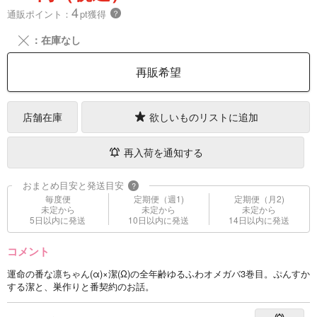
4
通販ポイント：
pt獲得
？
╳
：在庫なし
再販希望
店舗在庫
欲しいものリストに追加
再入荷を通知する
おまとめ目安と発送目安
?
毎度便
定期便（週1)
定期便（月2)
未定から
未定から
未定から
5日以内に発送
10日以内に発送
14日以内に発送
コメント
運命の番な凛ちゃん(α)×潔(Ω)の全年齢ゆるふわオメガバ3巻目。ぷんすか
する潔と、巣作りと番契約のお話。