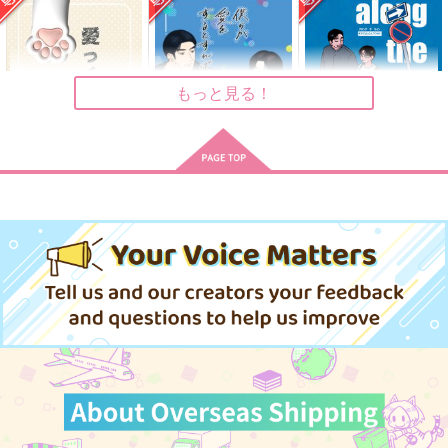
overlap
ー
1,100
円
（税込）
605
円
944
（税込）
円
成田狂児×岡聡実
（税込）
成田狂児×岡聡実
成田狂児×岡聡実
もっと見る！
サンプル
サンプル
サンプル
作品詳細
作品詳細
作品詳細
愛っくるしくてかわい
僕らが愛をするとすれ
along the line
い
ば
anpan
SHIWO.GAMA
ヒソヤカ。
629
円
専売
（税込）
787
787
円
円
専売
専売
（税込）
（税込）
カラオケ行こ!
カラオケ行こ!
カラオケ行こ!
成田狂児×岡聡実
成田狂児×岡聡実
成田狂児×岡聡実
サンプル
サンプル
サンプル
カート
カート
カート
ポメかもしれん。
３９１４
賑やかな部屋
ヤッタネ
焦付
mushroom-people