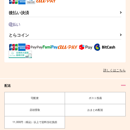
サンプル
サンプル
サンプル
後払い決済
作品詳細
作品詳細
作品詳細
とらコイン
詳しくはこちら
配送
MATOMEていこ！
うちのねこが可愛すぎ
宅配便
ポスト投函
る！
すのはらんど
again
629
円
店頭受取
おまとめ配送
（税込）
1,257
円
（税込）
成田狂児×岡聡実
成田狂児×岡聡実
11,000円（税込）以上で送料当社負担