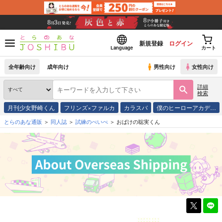
新規登録
ログイン
Language
カート
全年齢向け
成年向け
男性向け
女性向け
詳細
検索
月刊少女野崎くん
フリンズ×ファルカ
カラスバ
僕のヒーローアカデ…
とらのあな通販
同人誌
試練のべいべ
おばけの聡実くん