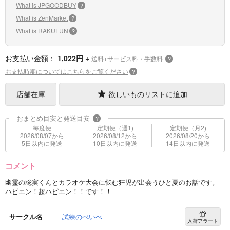
What is JPGOODBUY
?
What is ZenMarket
?
What is RAKUFUN
?
お支払い金額：
1,022円
+
送料+サービス料・手数料
?
お支払時期についてはこちらをご覧ください
?
店舗在庫
欲しいものリストに追加
おまとめ目安と発送目安
?
毎度便
定期便（週1)
定期便（月2)
2026/08/07から
2026/08/12から
2026/08/20から
5日以内に発送
10日以内に発送
14日以内に発送
コメント
幽霊の聡実くんとカラオケ大会に悩む狂児が出会うひと夏のお話です。
ハピエン！超ハピエン！！です！！
サークル名
試練のべいべ
入荷アラート