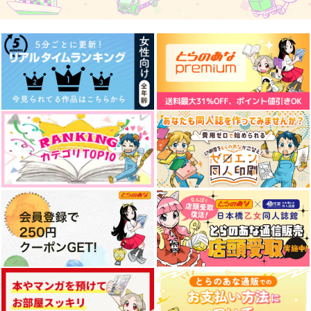
787
330
787
円
円
円
（税込）
（税込）
（税込）
成田狂児×岡聡実
成田狂児×岡聡実
成田狂児×岡聡実
サンプル
サンプル
サンプル
作品詳細
作品詳細
作品詳細
つなぐ宇宙、四畳半
デ！
カラオケ大会 in 蒲田
ひとつ残し
ぽてちをよいしょ
肩こりがひどい
715
629
880
円
円
円
（税込）
（税込）
（税込）
成田狂児×岡聡実
成田狂児×岡聡実
成田狂児×岡聡実