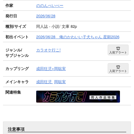
作家
ののんべいべー
発行日
2026/06/28
種別/サイズ
同人誌 - 小説/ 文庫 82p
初出イベント
2026/06/28 俺のかわいい子犬ちゃん 星願2026
ジャンル/
カラオケ行こ!
入荷アラート
サブジャンル
カップリング
成田狂児×岡聡実
入荷アラート
メインキャラ
成田狂児
岡聡実
関連特集
注意事項