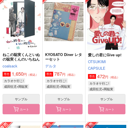
First Love
otete.
addict
しゃぼんだま倶楽部
394
787
1,729
円
円
円
（税込）
（税込）
（税込）
成田狂児×岡聡実
潮江文次郎×立花仙蔵
成田狂児×岡聡実
サンプル
サンプル
サンプル
作品詳細
作品詳細
作品詳細
ねこの聡実くんといぬ
KYOSATO Diner レタ
愛しの君にGive up!
の聡実くんのいちねん
ーセット
OTSUKIMI
coalsack
デルタ
CAPSULE
1,650
787
円
円
専売
専売
（税込）
（税込）
472
円
専売
（税込）
カラオケ行こ!
カラオケ行こ!
カラオケ行こ!
成田狂児×岡聡実
成田狂児×岡聡実
成田狂児×岡聡実
サンプル
サンプル
サンプル
カート
カート
カート
なりたいな。
見つかっちゃうけどね
きょうさとWEBさい
ろく本
チョコレートボンバ
sancacu