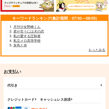
サンプル
サンプル
サンプル
作品詳細
作品詳細
作品詳細
キーワードランキング(集計期間：07/30～08/05)
月刊少女野崎くん
君が言うには犬の恋
私の愛する圧制者
私立メロ高等学校
灰色と赤
もっとみる
お支払い
きみと、夏色を。
成田さんちと岡さんち
shortshort
代引き
の家庭事情
ハラペコジャンクショ
平田温泉
アスタリスク
ン!!
472
円
（税込）
1,140
クレジットカード
キャッシュレス決済
円
440
（税込）
円
成田狂児×岡聡実
（税込）
成田狂児×岡聡実
成田狂児×岡聡実