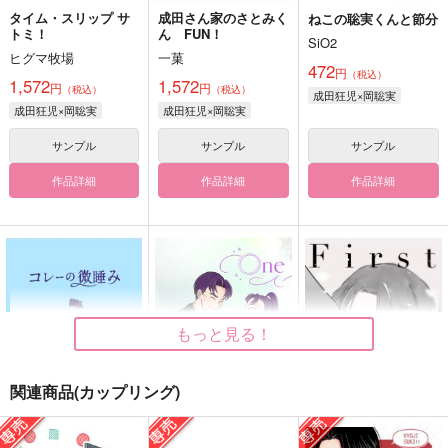
タイム・スリップ サ
成田さん家のさとみく
ねこの聡実くんと節分
トミ！
ん FUN！
SiO2
ヒグマ牧場
一菓
472
円
（税込）
1,572
1,572
円
円
（税込）
（税込）
成田狂児×岡聡実
成田狂児×岡聡実
成田狂児×岡聡実
サンプル
サンプル
サンプル
作品詳細
作品詳細
作品詳細
もっと見る！
関連商品(カップリング)
コレーの微睡み
One lOve