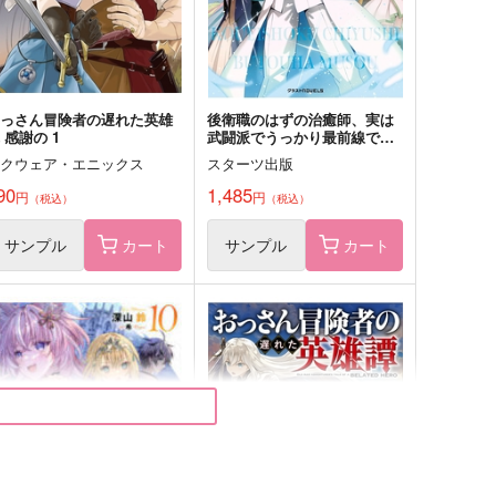
サンプル
作品詳細
サンプル
作品詳細
おっさん冒険者の遅れた英雄
後衛職のはずの治癒師、実は
 感謝の 1
武闘派でうっかり最前線で無
双してしまう
スクウェア・エニックス
スターツ出版
90
1,485
円
円
（税込）
（税込）
サンプル
カート
サンプル
カート