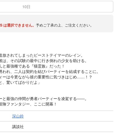
10日
S
は選択できません。
予めご了承の上、ご注文ください。
追放されてしまったビーストテイマーのレイン。
彼は、その試験の最中に行き倒れの少女を助ける。
んと最強種である『猫霊族』だった！
誘われ、二人は契約を結びパーティーを結成することに。
ィーは今更ながら彼の重要性に気づきはじめ……！？
と、驚いてばかりだよ」
ーと最強の仲間が勇者パーティーを凌駕する――。
冒険ファンタジー、ここに開幕！
深山鈴
講談社