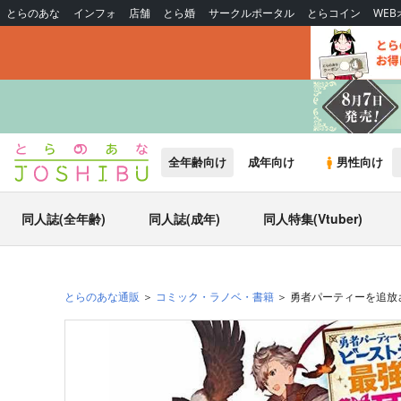
とらのあな
インフォ
店舗
とら婚
サークルポータル
とらコイン
WE
全年齢向け
成年向け
男性向け
同人誌(全年齢)
同人誌(成年)
同人特集(Vtuber)
とらのあな通販
コミック・ラノベ・書籍
勇者パーティーを追放