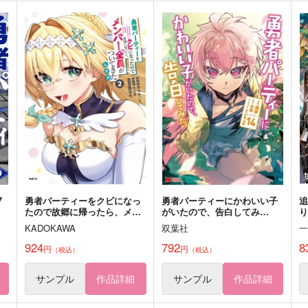
た
おっさん冒険者の遅れた英雄
転生賢者のやり直し 俺だけ使
の
譚 感謝の素振りを1日1万回し
える規格外魔法で二度目の人
ていたら、剣聖が弟子入り志
生を無双する 3
猫
ＳＢクリエイティブ
スターツ出版
願にやってきた 2
1,540
770
1
円
円
（税込）
（税込）
ト
サンプル
カート
サンプル
カート
7
勇者パーティーをクビになっ
勇者パーティーにかわいい子
たので故郷に帰ったら、メン
がいたので、告白してみ
り
バー全員がついてきたんだ
た。 14
KADOKAWA
双葉社
が 2
の
924
792
8
円
円
（税込）
（税込）
れ
サンプル
作品詳細
サンプル
作品詳細