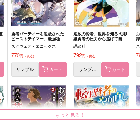
サンプル
作品詳細
サンプル
作品詳細
使
勇者パーティーを追放された
追放の賢者、世界を知る 幼馴
人
ビーストテイマー、最強種の
染勇者の圧力から逃げて自由
譚
猫耳少女と出会う 11
になった俺 6
スクウェア・エニックス
講談社
770
792
7
円
円
（税込）
（税込）
ト
サンプル
カート
サンプル
カート
もっと見る！