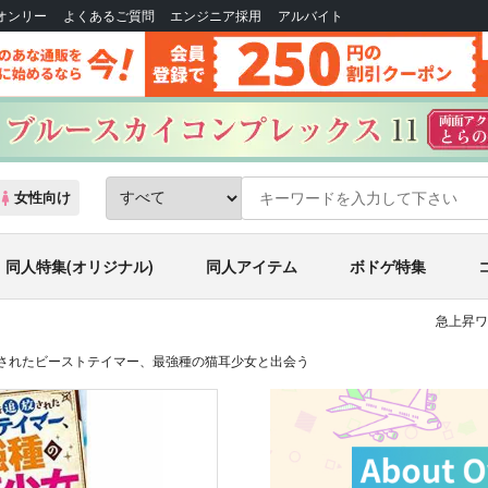
Bオンリー
よくあるご質問
エンジニア採用
アルバイト
女性向け
同人特集(オリジナル)
同人アイテム
ボドゲ特集
急上昇ワ
されたビーストテイマー、最強種の猫耳少女と出会う