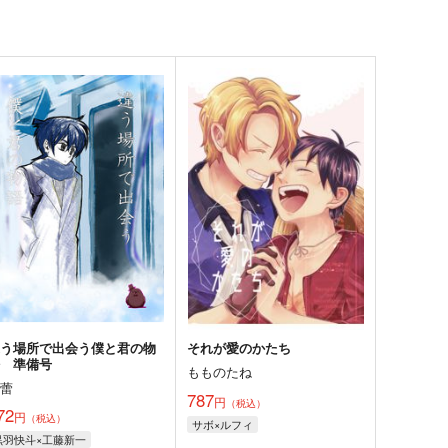
違う場所で出会う僕と君の物
それが愛のかたち
語 準備号
もものたね
花蕾
787
円
（税込）
72
円
（税込）
サボ×ルフィ
黒羽快斗×工藤新一