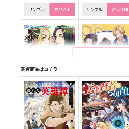
サンプル
作品詳細
サンプル
作品詳細
関連商品はコチラ
トリオぐらしジュンブラ編
とにかくかわいい！
パズルピース
もものたね
330
1,430
円
円
（税込）
（税込）
場地圭介×羽宮一虎×松野千冬
兄×ルフィ