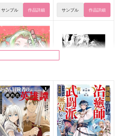
サンプル
作品詳細
サンプル
作品詳細
追放された創世の女神は新た
永久追放
な世界を創造する
室外機
PM
858
円
（税込）
87
円
（税込）
ダンテ・アリギエーリ