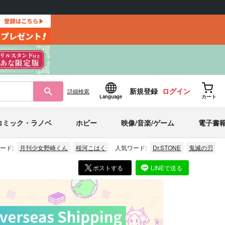
新規登録
ログイン
詳細
検索
Language
カート
コミック・ラノベ
ホビー
映像/音楽/ゲーム
電子書
ード:
月刊少女野崎くん
桜河こはく
人気ワード:
Dr.STONE
鬼滅の刃
ポストする
LINEで送る