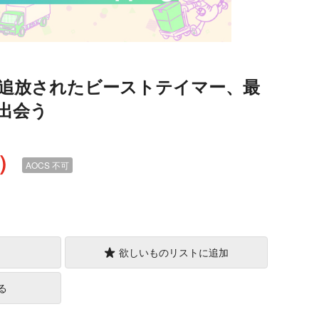
追放されたビーストテイマー、最
出会う
込）
AOCS
不可
欲しいものリストに追加
る