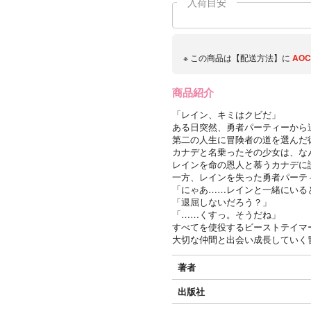
入荷目安
※ この商品は【配送方法】に
AOC
商品紹介
「レイン、キミはクビだ」
ある日突然、勇者パーティーから
第二の人生に冒険者の道を選んだ
カナデと名乗ったその少女は、な
レインを命の恩人と慕うカナデに
一方、レインを失った勇者パーテ
「にゃあ……レインと一緒にいる
「退屈しないだろう？」
「……くすっ。そうだね」
すべてを使役するビーストテイマ
大切な仲間と出会い成長していく
著者
出版社