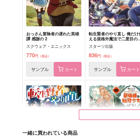
サンプル
作品詳細
サンプル
作品詳細
おっさん冒険者の遅れた英雄
転生賢者のやり直し 俺だけ
譚 感謝の 2
える規格外魔法で二度目の
生を無双する 5
スクウェア・エニックス
スターツ出版
770
836
円
円
（税込）
（税込）
サンプル
カート
サンプル
カー
一緒に買われている商品