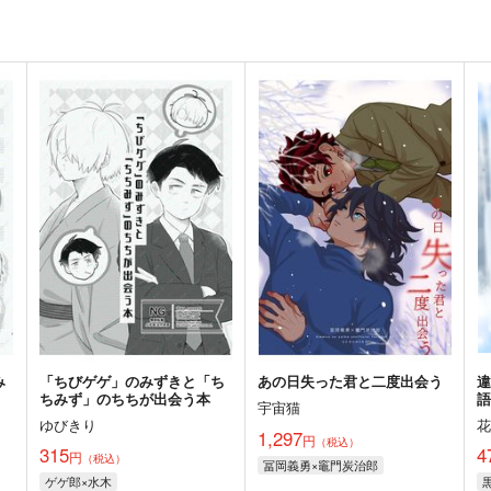
み
「ちびゲゲ」のみずきと「ち
あの日失った君と二度出会う
ちみず」のちちが出会う本
宇宙猫
ゆびきり
1,297
円
（税込）
315
4
円
（税込）
冨岡義勇×竈門炭治郎
ゲゲ郎×水木