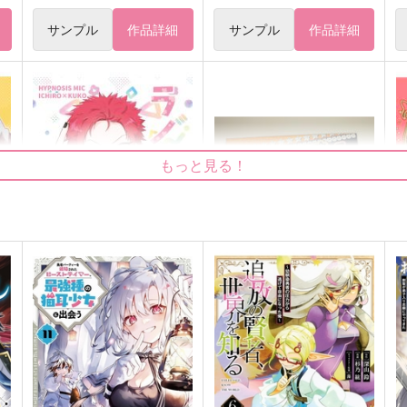
サンプル
作品詳細
サンプル
作品詳細
もっと見る！
ラノベじゃねぇか！
シャンパッパーティーナイト
はぴぴ教
ジョイアブル
K
629
3,929
円
円
（税込）
（税込）
7
山田一郎×波羅夷空却