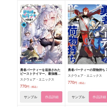
転生賢者のやり直し 俺だけ使
勇者パーティーを追放され
える規格外魔法で二度目の人
ビーストテイマー、最強種
生を無双する 4
猫耳少女と出会う 10
スターツ出版
スクウェア・エニックス
803
770
円
円
（税込）
（税込）
サンプル
カート
サンプル
カー
勇者パーティーを追放された
勇者パーティーの荷物持ち 
ビーストテイマー、最強種の
スクウェア・エニックス
猫耳少女と出会う 11
スクウェア・エニックス
770
円
（税込）
770
円
（税込）
サンプル
作品詳細
サンプル
作品詳細