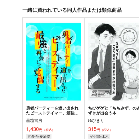
一緒に買われている同人作品または類似商品
勇者パーティーを追い出され
ちびゲゲと「ちちみず」の
たビーストテイマー、最強と
ずきが出会う本
再会して覚醒する
黒糖書房
ゆびきり
1,430
315
円
円
（税込）
（税込）
五条悟×夏油傑
ゲゲ郎×水木