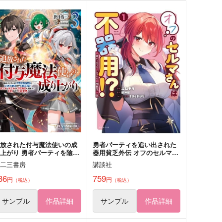
勇者パーティーを追放された
おっさん冒険者の遅れた英雄
ビーストテイマー、最強種の
譚 感謝の素振りを1日1万回し
耳少女と出会う 10
ていたら、剣聖が弟子入り志
講談社
ＳＢクリエイティブ
願にやってきた
,980
1,430
円
円
（税込）
（税込）
サンプル
カート
サンプル
カート
追放された付与魔法使いの成
勇者パーティを追い出された
上がり 勇者パーティを陰か
器用貧乏外伝 オフのセルマさ
ら支えていたと知らなかった
んは不器用!? 1
一二三書房
講談社
で戻って来い?〈剣聖〉と
〈賢者〉の美少女たちに囲ま
36
759
円
円
（税込）
（税込）
て幸せなので戻りません 3
サンプル
作品詳細
サンプル
作品詳細