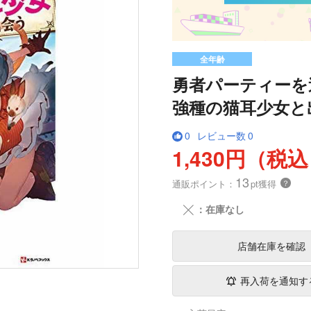
全年齢
勇者パーティーを
強種の猫耳少女と
0
レビュー数
0
1,430円（税
13
通販ポイント：
pt獲得
？
╳
：在庫なし
店舗在庫
を確認
再入荷を通知す