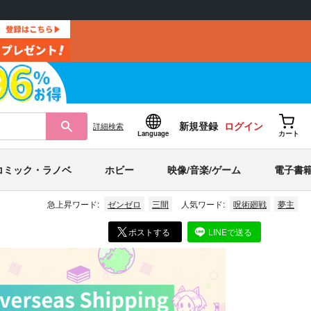
新規登録
ログイン
詳細
検索
Language
カート
コミック・ラノベ
ホビー
映像/音楽/ゲーム
電子書
急上昇ワード:
ゼンゼロ
三間
人気ワード:
呪術廻戦
夢主
ポストする
LINEで送る