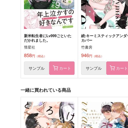
803
792
円
円
（税込）
（税込）
サンプル
カート
サンプル
カー
新米転生者にLv999ごといた
続:キーミスティックアンダ
だかれました。
カバー
彗星社
竹書房
858
946
円
円
（税込）
（税込）
サンプル
カート
サンプル
カー
一緒に買われている商品