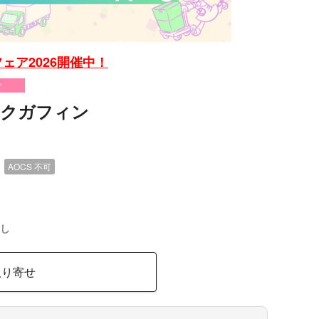
ェア2026開催中！
け
クガフィン
）
AOCS
不可
し
取り寄せ