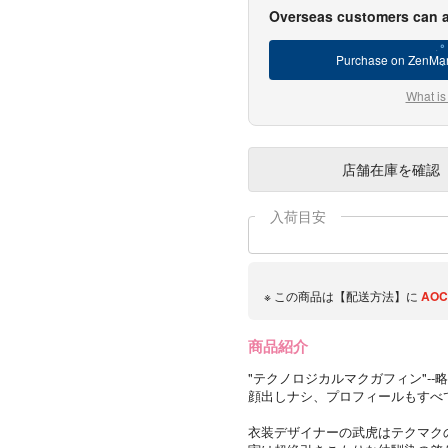
Overseas customers can a
Purchase on ZenMar
What is
店舗在庫
を確認
入荷目安
※ この商品は【配送方法】に
AOC
商品紹介
"テクノロジカルマクガフィン"--
顔出しナシ、プロフィールもすべて
衣装デザイナーの武虎はテクマク