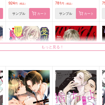
924
781
7
円
円
（税込）
（税込）
ト
サンプル
カート
サンプル
カート
もっと見る！
メ
受けちゃんクリニック～次の
ANYWORDS 下
A
受けちゃんどう
竹書房
竹書房
803
8
円
（税込）