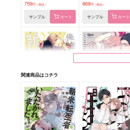
759
869
円
円
（税込）
（税込）
サンプル
カート
サンプル
カー
関連商品はコチラ
俺達は新婚さんかもしれな
ルカくんのセックスマネジ
い 3
ント
竹書房
竹書房