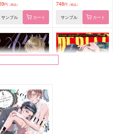
59
748
円
円
（税込）
（税込）
サンプル
カート
サンプル
カート
NYWORDS 上
パーフェクト・エデュケーシ
ョン
竹書房
竹書房
03
円
（税込）