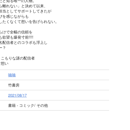
だと知る唯一の人物。
ら離れない」と決めて以来、
担当としてサポートしてきたが
びを感じながらも
したくなくて想いを告げられない。
らけで全幅の信頼を
望も爆発寸前!!!!
名配信者とのコラボも浮上し
ー？
きこもりな謎の配信者
片想い
喃喃
竹書房
2021/08/17
書籍 - コミック/ その他