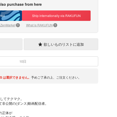
lso purchase from here
ket
Ship internationally via RAKUFUN
 ZenMarket
What is RAKUFUN
?
?
欲しいものリストに追加
10日
S
は選択できません。
予めご了承の上、ご注文ください。
略してテクマク。
非公開の(ダンス)動画配信者。
の正体が