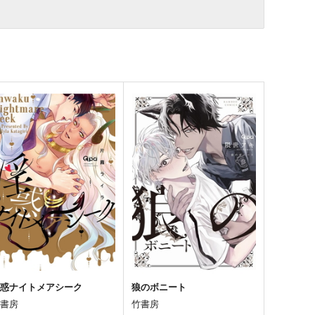
淫惑ナイトメアシーク
狼のボニート
竹書房
竹書房