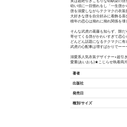
実は超絶引きこもりな幼馴染の啓
幼い頃に一目惚れをし「一生啓か
啓を溺愛しながらテクマクの衣装
大好きな啓を自分好みに着飾る喜
積年の恋心は拗れに拗れ関係を壊
そんな武虎の葛藤も知らず、隙だ
寄せてくる啓がかわいすぎて恋心も欲
どんどん話題になるテクマクに有
武虎の心配事は増すばかりでーー
溺愛系人気衣装デザイナー×超引
愛重(あいおも)★こじらせ執着両
著者
出版社
発売日
種別/サイズ