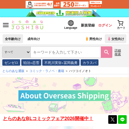
新規登録
ログイン
Language
カート
全年齢向け
成年向け
男性向け
女性向け
詳細
検索
ゼンゼロ
狛治×恋雪
不死川実弥×冨岡義勇
カラスバ
とらのあな通販
コミック・ラノベ・書籍
ハツコイノオト
とらのあなBLコミックフェア2026開催中！