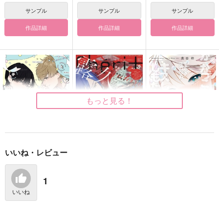
サンプル
サンプル
サンプル
作品詳細
作品詳細
作品詳細
もっと見る！
いいね・レビュー
となりあいテソロ
Cheri+ 2026年09月号
口に出しちゃう瀬兎口
先輩
新書館
新書館
新書館
1
858
1,100
円
円
（税込）
（税込）
858
円
いいね
（税込）
サンプル
サンプル
サンプル