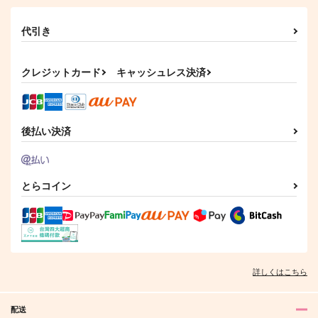
代引き
クレジットカード
キャッシュレス決済
檸檬と珈琲
【有償特典】アクリル
【有償特典】アクリル
後払い決済
コースター（なつめさ
スタンド（マーメイ
新書館
んは開花（ほころ）び
ド・プリンス 1）
新書館
新書館
たい）
858
円
（税込）
680
1,400
円
円
（税込）
（税込）
とらコイン
サンプル
サンプル
サンプル
作品詳細
作品詳細
作品詳細
詳しくはこちら
配送