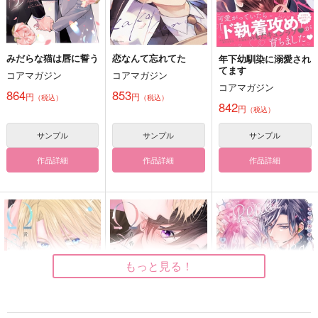
みだらな猫は唇に誓う
恋なんて忘れてた
年下幼馴染に溺愛され
てます
コアマガジン
コアマガジン
コアマガジン
864
853
円
円
（税込）
（税込）
842
円
（税込）
サンプル
サンプル
サンプル
作品詳細
作品詳細
作品詳細
もっと見る！