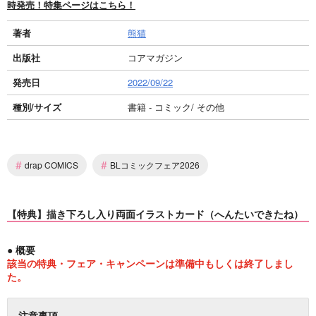
時発売！特集ページはこちら！
著者
熊猫
出版社
コアマガジン
発売日
2022/09/22
種別/サイズ
書籍 - コミック/ その他
#
#
drap COMICS
BLコミックフェア2026
【特典】描き下ろし入り両面イラストカード（へんたいできたね）
● 概要
該当の特典・フェア・キャンペーンは準備中もしくは終了しまし
た。
注意事項