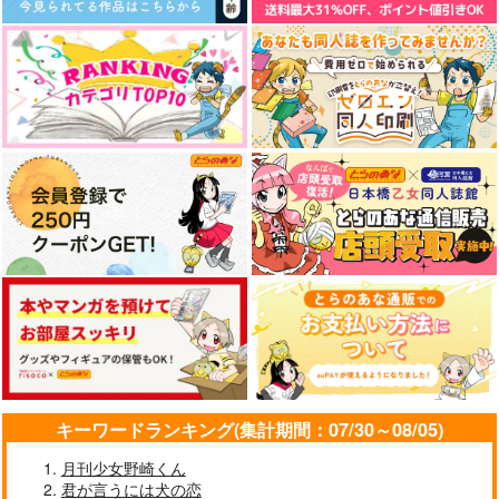
842
円
（税込）
サンプル
サンプル
サンプル
作品詳細
作品詳細
作品詳細
ぜんぶあげる
ぼくの推しがメロすぎ
かわいいしっぽのかく
る!
しかた 2
コアマガジン
キーワードランキング(集計期間：07/30～08/05)
コアマガジン
コアマガジン
842
円
（税込）
820
842
円
月刊少女野崎くん
円
（税込）
（税込）
君が言うには犬の恋