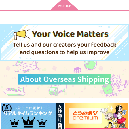
コアマガジン
コアマガジン
コアマガジン
820
831
820
円
円
円
（税込）
（税込）
（税込）
サンプル
サンプル
サンプル
作品詳細
作品詳細
作品詳細
あまい言葉は恋に届く
もっと、ダメにしてあ
愛の温度でとかしたい
げる
コアマガジン
コアマガジン
コアマガジン
842
842
円
円
（税込）
（税込）