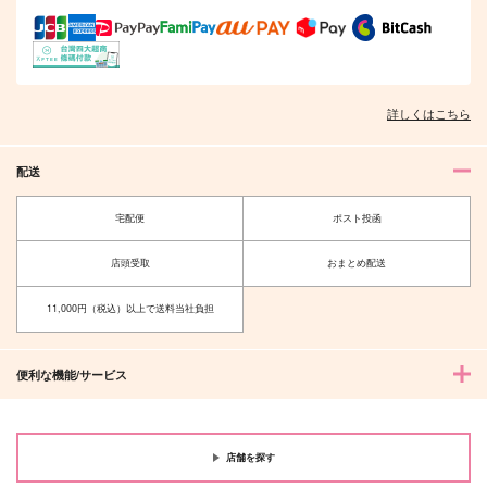
作品詳細
作品詳細
作品詳細
詳しくはこちら
配送
宅配便
ポスト投函
店頭受取
おまとめ配送
ヘンタイSubくんは待
歪みの虜 1
11,000円（税込）以上で送料当社負担
てができない
講談社
KADOKAWA
792
円
（税込）
968
円
（税込）
便利な機能/サービス
サンプル
サンプル
作品詳細
作品詳細
店舗を探す