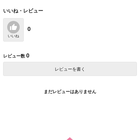
いいね・レビュー
黄昏のオメガ 下
黄昏のオメガ 上
恋愛キャンセル界隈
コアマガジン
コアマガジン
コアマガジン
0
820
820
864
円
円
円
（税込）
（税込）
（税込）
いいね
サンプル
サンプル
サンプル
0
作品詳細
作品詳細
作品詳細
レビュー数
レビューを書く
まだレビューはありません
甘くて、ずるい
フェイクフィクション
調教愛日