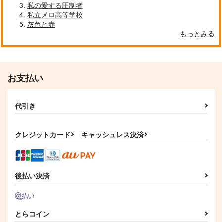
私の愛する圧制者
サンプル
サンプル
サンプル
私立メロ高等学校
作品詳細
作品詳細
作品詳細
灰色と赤
もっとみる
お支払い
代引き
クレジットカード
キャッシュレス決済
泣かせたくてどうしよ
後輩とはじめる二人ぐ
二度目の君は離れない
う 2
らし
コアマガジン
コアマガジン
コアマガジン
後払い決済
831
円
（税込）
875
853
円
円
（税込）
（税込）
サンプル
サンプル
サンプル
とらコイン