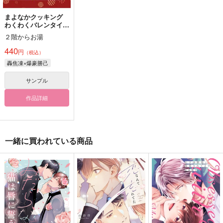
まよなかクッキング
わくわくバレンタイン
へん
２階からお湯
440
円
（税込）
轟焦凍×爆豪勝己
サンプル
作品詳細
一緒に買われている商品