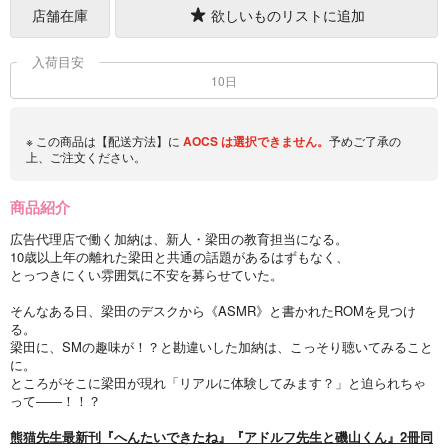
店舗在庫
欲しいものリストに追加
入荷目安
10日
※ この商品は【配送方法】に
AOCS
は選択できません。
予めご了承の
上、ご注文ください。
商品紹介
広告代理店で働く加納は、新人・梁田の教育担当になる。
10歳以上年の離れた梁田と共通の話題があるはずもなく、
とっつきにくい雰囲気に不安を募らせていた。
そんなある日、梁田のデスクから《ASMR》と書かれたROMを見つけ
る。
梁田に、SMの趣味が！？と勘違いした加納は、こっそり聴いてみること
に。
ところがそこに梁田が現れ「リアルに体験してみます？」と迫られちゃ
って――！！？
熊猫先生最新刊『へんたいできたね』『アドルフ先生と磯山くん』2冊同