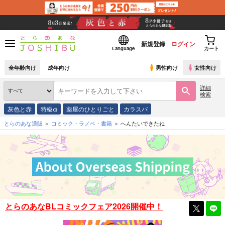
新規登録
ログイン
Language
カート
全年齢向け
成年向け
男性向け
女性向け
詳細
検索
灰色と赤
特級α
薬屋のひとりごと
カラスバ
とらのあな通販
コミック・ラノベ・書籍
へんたいできたね
とらのあなBLコミックフェア2026開催中！