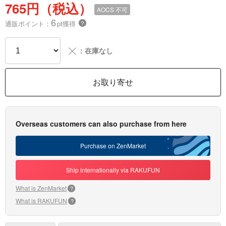
765円（税込）
AOCS
不可
6
通販ポイント：
pt獲得
？
╳
：在庫なし
お取り寄せ
Overseas customers can also purchase from here
Purchase on ZenMarket
Ship internationally via RAKUFUN
What is ZenMarket
?
What is RAKUFUN
?