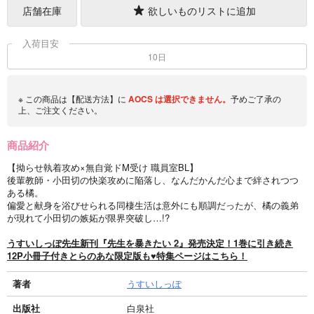
店舗在庫
欲しいものリストに追加
入荷目安
10日
※ この商品は【配送方法】に
AOCS
は選択できません。
予めご了承の
上、ご注文ください。
商品紹介
【拗らせ執着攻め×無自覚ドM受け 職員室BL】
後輩教師・小田切の快楽攻めに陥落し、なんだかんだ心まで絆されつつ
ある橘。
偏愛と献身を浴びせられる同棲生活は意外にも順調だったが、橘の義弟
が現れて小田切の嫉妬が限界突破し…!?
うすいしっぽ先生新刊『先生を暴きたい 2』発売決定！1巻に引き続き
12P小冊子付きとらのあな限定版も♥特集ページはこちら！
著者
うすいしっぽ
出版社
白泉社