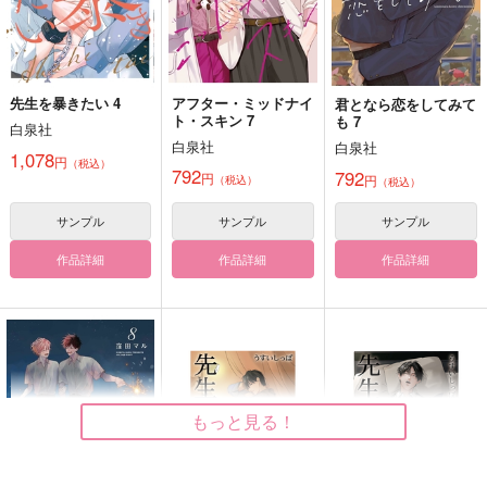
サンプル
サンプル
サンプル
カート
カート
カート
先生を暴きたい 4
アフター・ミッドナイ
君となら恋をしてみて
ト・スキン 7
も 7
白泉社
白泉社
白泉社
1,078
円
（税込）
792
792
円
円
（税込）
（税込）
サンプル
サンプル
サンプル
作品詳細
作品詳細
作品詳細
ずるい男に拾われまし
ずるい男に拾われまし
ずるい男に拾われまし
た 続2
た 続1
た 下
ブライト出版
ブライト出版
ブライト出版
780
780
780
もっと見る！
円
円
円
（税込）
（税込）
（税込）
サンプル
サンプル
サンプル