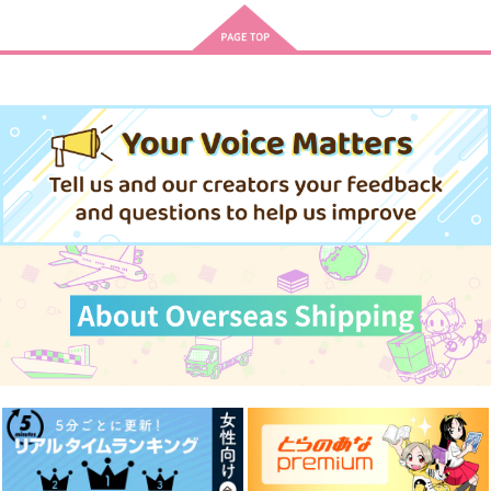
年下アイドル君はわが
イケボ配信者は俺狙
イケボ配信者は俺狙
ままで嫉妬深い 1
い!? 7
い!? 6
白泉社
白泉社
白泉社
792
792
792
円
円
円
（税込）
（税込）
（税込）
サンプル
サンプル
サンプル
作品詳細
作品詳細
作品詳細
アフター・ミッドナイ
心くんは愛とかいらな
陰キャな僕が双子に愛
ト・スキン 7 小冊子
い 4