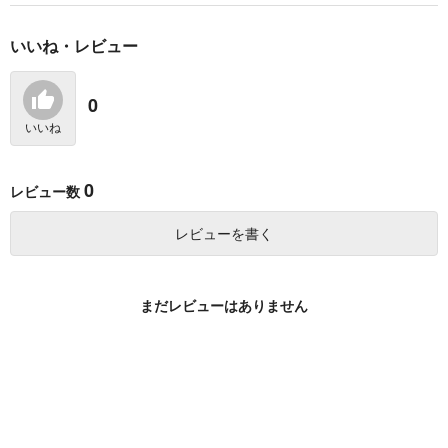
カート
カート
カート
いいね・レビュー
君となら恋をしてみて
【有償特典】12P小冊
【有償特典】12P小冊
も 8
子（先生を暴きた
子（先生を暴きた
い 3）
い 4）
白泉社
白泉社
白泉社
0
792
330
330
円
円
円
いいね
（税込）
（税込）
（税込）
サンプル
サンプル
サンプル
0
レビュー数
作品詳細
作品詳細
作品詳細
レビューを書く
ずるい男に拾われまし
た 上
まだレビューはありません
ブライト出版
780
円
（税込）
サンプル
カート