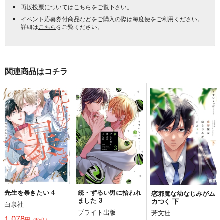
再販投票については
こちら
をご覧下さい。
イベント応募券付商品などをご購入の際は毎度便をご利用ください。
詳細は
こちら
をご覧ください。
関連商品はコチラ
先生を暴きたい 4
続・ずるい男に拾われ
恋邪魔な幼なじみがム
ました 3
カつく 下
白泉社
ブライト出版
芳文社
1,078
円
（税込）