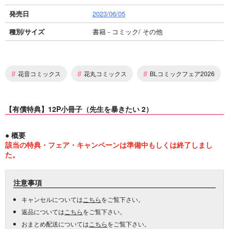
発売日
2023/06/05
種別/サイズ
書籍 - コミック/ その他
#
#
#
花音コミックス
花丸コミックス
BLコミックフェア2026
【有償特典】12P小冊子（先生を暴きたい 2）
● 概要
該当の特典・フェア・キャンペーンは準備中もしくは終了しまし
た。
注意事項
キャンセルについては
こちら
をご覧下さい。
返品については
こちら
をご覧下さい。
おまとめ配送については
こちら
をご覧下さい。