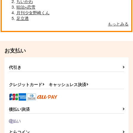
ちいかわ
（税込）
792
1,650
円
円
（税込）
（税込）
狛治×恋雪
月刊少女野崎くん
サンプル
サンプル
サンプル
足立透
もっとみる
作品詳細
作品詳細
作品詳細
お支払い
代引き
クレジットカード
キャッシュレス決済
先生、今日から同い年
ラブユアアンコール!
スキップ・ビート! 53
後払い決済
ですね? vol.2
ジーオーティー
白泉社
KADOKAWA
880
594
円
円
（税込）
（税込）
924
円
（税込）
とらコイン