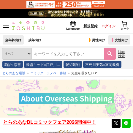
新規登録
ログイン
Language
カート
全年齢向け
成年向け
男性向け
女性向け
詳細
検索
狛治×恋雪
怪盗キッド×江戸川…
呪術廻戦
不死川実弥×冨岡義勇
とらのあな通販
コミック・ラノベ・書籍
先生を暴きたい 2
とらのあなBLコミックフェア2026開催中！