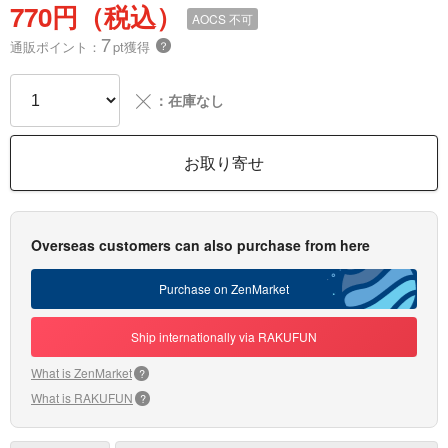
770円（税込）
AOCS
不可
7
通販ポイント：
pt獲得
？
╳
：在庫なし
お取り寄せ
Overseas customers can also purchase from here
Purchase on ZenMarket
Ship internationally via RAKUFUN
What is ZenMarket
?
What is RAKUFUN
?