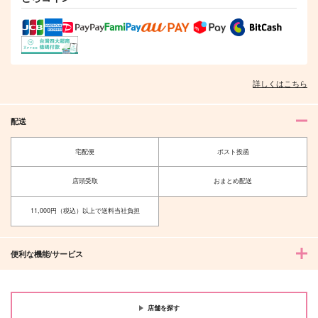
サンプル
サンプル
サンプル
作品詳細
作品詳細
作品詳細
詳しくはこちら
配送
宅配便
ポスト投函
店頭受取
おまとめ配送
11,000円（税込）以上で送料当社負担
春は雲の上 1
しっぽと逆鱗 1
白泉社
小学館
便利な機能/サービス
594
594
円
円
（税込）
（税込）
サンプル
サンプル
店舗を探す
作品詳細
作品詳細