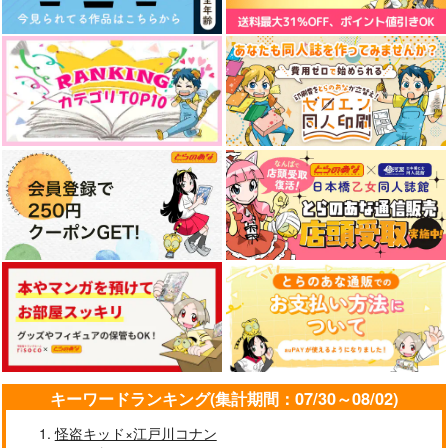
される理由 5
付特装版
白泉社
白泉社
白泉社
1,078
792
770
円
円
円
（税込）
（税込）
（税込）
サンプル
サンプル
サンプル
作品詳細
作品詳細
作品詳細
俺の唇が狙われていま
モモ艦長の秘密基地 2
【有償特典】アクリル
キーワードランキング(集計期間：07/30～08/02)
す ポロロ学園のブル
スタンド（続・ずるい
白泉社
ーライン 1
男に拾われました 3）
怪盗キッド×江戸川コナン
白泉社
ブライト出版
1,320
円