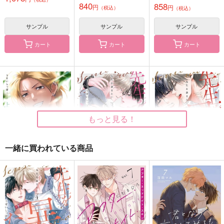
840
858
円
円
（税込）
（税込）
サンプル
サンプル
サンプル
カート
カート
カート
もっと見る！
一緒に買われている商品
恋邪魔な幼なじみがム
先生を暴きたい 3
先生を暴きたい 1
カつく 上
白泉社
白泉社
芳文社
770
770
円
円
（税込）
（税込）
858
円
（税込）