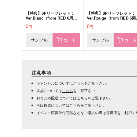
【特典】8Pリーフレット：
【特典】8Pリーフレット：
Ver.Blanc（from RED 6周年
Ver.Rouge（from RED 6
記念フェア）
記念フェア）
0
0
円
円
サンプル
カート
サンプル
カー
注意事項
キャンセルについては
こちら
をご覧下さい。
返品については
こちら
をご覧下さい。
おまとめ配送については
こちら
をご覧下さい。
再販投票については
こちら
をご覧下さい。
イベント応募券付商品などをご購入の際は毎度便をご利用く