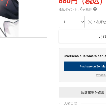
880円（税込
8
通販ポイント：
pt獲得
？
╳
：在庫な
お
Overseas customers can a
Purchase on ZenMar
What is
店舗在庫
を確認
入荷目安