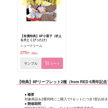
【有償特典】8P小冊子（吠え
る犬とくびったけ）
シュークリーム
275
円
（税込）
サンプル
カート
【特典】8Pリーフレット2種（from RED 6周年記
● 概要
対象商品を2冊同時にご購入で1セットにつき1部お好
● 開催期間
2026年6月3日（水）～なくなり次第終了終了