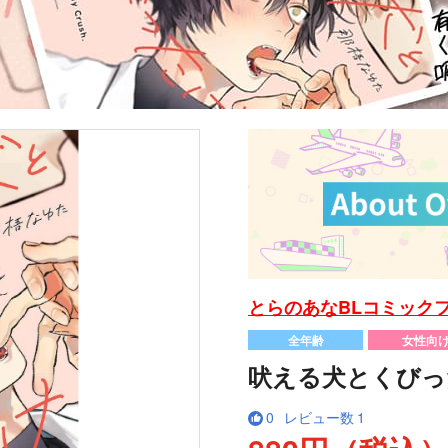
とらのあなBLコミックフ
全年齢
女性向
吠える犬とくびっ
0
レビュー数
1