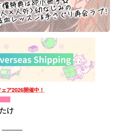
ェア2026開催中！
け
たけ