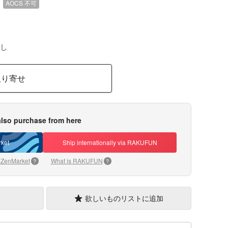
）
AOCS
不可
し
取り寄せ
lso purchase from here
ket
Ship internationally via RAKUFUN
 ZenMarket
What is RAKUFUN
?
?
欲しいものリストに追加