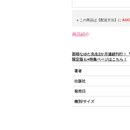
※ この商品は【配送方法】に
AOC
商品紹介
那梧なゆた先生2か月連続刊行！『
限定版も♥特集ページはこちら！
著者
出版社
発売日
種別/サイズ