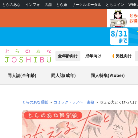
とらのあな
インフォ
店舗
とら婚
サークルポータル
とらコイン
WE
全年齢向け
成年向け
男性向け
同人誌(全年齢)
同人誌(成年)
同人特集(Vtuber)
とらのあな通販
コミック・ラノベ・書籍
吠える犬とくびったけ