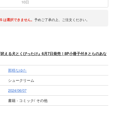
10日
S
は選択できません。
予めご了承の上、ご注文ください。
吠える犬とくびったけ』6月7日発売！8P小冊子付きとらのあな
那梧なゆた
シュークリーム
2024/06/07
書籍 - コミック/ その他