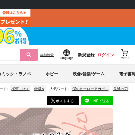
新規登録
ログイン
詳細
検索
Language
カート
コミック・ラノベ
ホビー
映像/音楽/ゲーム
電子書
ード:
桜河こはく
特級α
人気ワード:
僕のヒーローアカデ…
鬼滅の刃
ポストする
LINEで送る