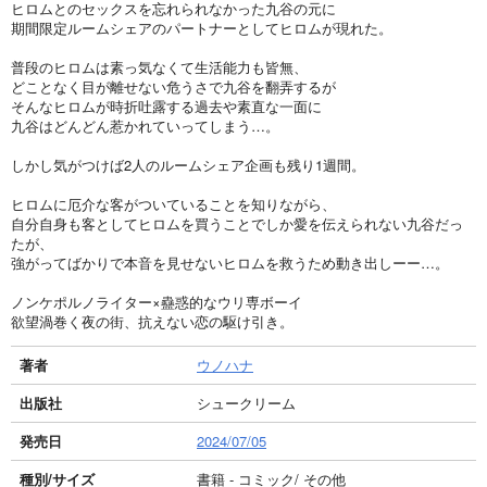
ヒロムとのセックスを忘れられなかった九谷の元に
期間限定ルームシェアのパートナーとしてヒロムが現れた。
普段のヒロムは素っ気なくて生活能力も皆無、
どことなく目が離せない危うさで九谷を翻弄するが
そんなヒロムが時折吐露する過去や素直な一面に
九谷はどんどん惹かれていってしまう…。
しかし気がつけば2人のルームシェア企画も残り1週間。
ヒロムに厄介な客がついていることを知りながら、
自分自身も客としてヒロムを買うことでしか愛を伝えられない九谷だっ
たが、
強がってばかりで本音を見せないヒロムを救うため動き出しーー…。
ノンケポルノライター×蠱惑的なウリ専ボーイ
欲望渦巻く夜の街、抗えない恋の駆け引き。
著者
ウノハナ
出版社
シュークリーム
発売日
2024/07/05
種別/サイズ
書籍 - コミック/ その他