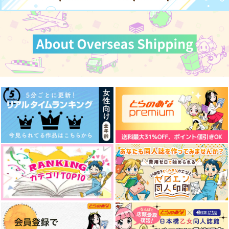
サディスティック・メ
後は野となれ山とな
ファミレス行こ。 下
ロウラバー 下
れ 下
KADOKAWA
ジーオーティー
ナンバーナイン
858
円
（税込）
825
935
円
円
（税込）
（税込）
サンプル
サンプル
サンプル
作品詳細
作品詳細
作品詳細