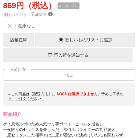
869円（税込）
AOCS
不可
7
通販ポイント：
pt獲得
？
╳
：在庫なし
店舗在庫
欲しいものリストに追加
再入荷を通知する
入荷目安
10日
※ この商品は【配送方法】に
AOCS
は選択できません。
予めご了承の
上、ご注文ください。
商品紹介
ゲイ風俗ルポのため人気ウリ専ボーイ・ヒロムを指名し
一夜限りのセックスを楽しんだ、風俗ルポライターの九谷慶太。
一度セックスした相手とは二度と寝ないと決めていたにも関わらず、