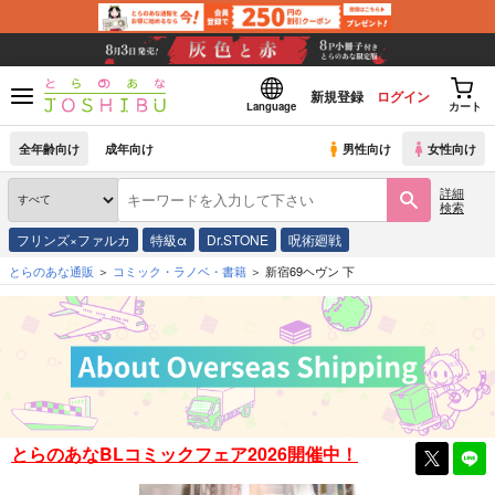
新規登録
ログイン
Language
カート
全年齢向け
成年向け
男性向け
女性向け
詳細
検索
フリンズ×ファルカ
特級α
Dr.STONE
呪術廻戦
とらのあな通販
コミック・ラノベ・書籍
新宿69ヘヴン 下
とらのあなBLコミックフェア2026開催中！