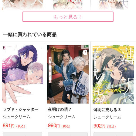
もっと見る！
一緒に買われている商品
犬と欠け月 3
社長蓮実瑶 逮捕寸前!
犬と欠け月 2
東京漫画社
竹書房
東京漫画社
781
770
744
円
円
円
（税込）
（税込）
（税込）
サンプル
サンプル
サンプル
カート
カート
カート
ラブド・シャッター
夜明けの唄 7
薄明に充ちる 3
シュークリーム
シュークリーム
シュークリーム
891
990
902
円
円
円
（税込）
（税込）
（税込）