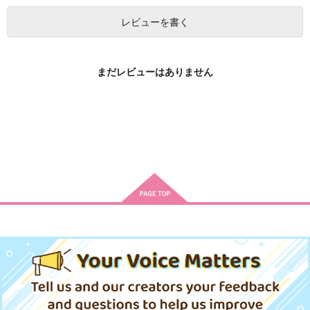
作品詳細
作品詳細
作品詳細
レビューを書く
声はして涙は見えぬ濡
れ烏
まだレビューはありません
日本文芸社
681
円
（税込）
サンプル
カート
ハイド・アンド・シー
演技の裏側、お見せし
さようならはこちらで
ク
ます。下
す 下
シュークリーム
シュークリーム
集英社インター
935
902
880
円
円
円
（税込）
（税込）
（税込）
サンプル
サンプル
サンプル
作品詳細
作品詳細
作品詳細