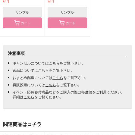
0
0
円
円
D 6周年記念フェア）
D 6周年記念フェア）
サンプル
サンプル
カート
カート
注意事項
キャンセルについては
こちら
をご覧下さい。
返品については
こちら
をご覧下さい。
おまとめ配送については
こちら
をご覧下さい。
再販投票については
こちら
をご覧下さい。
イベント応募券付商品などをご購入の際は毎度便をご利用ください。
詳細は
こちら
をご覧ください。
関連商品はコチラ