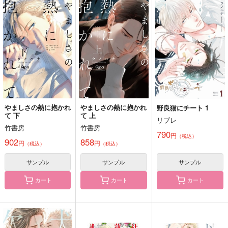
やましさの熱に抱かれ
やましさの熱に抱かれ
野良猫にチート 1
て 下
て 上
リブレ
竹書房
竹書房
790
円
（税込）
902
858
円
円
（税込）
（税込）
サンプル
サンプル
サンプル
カート
カート
カート