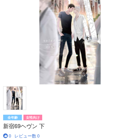
全年齢
女性向け
新宿69ヘヴン 下
0
レビュー数
0