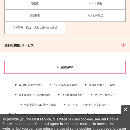
宅配便
ポスト投函
店頭受取
おまとめ配送
11,000円（税込）以上で送料当社負担
ムジナの城 下
メルディオン公爵家の
若夫婦は少し変わって
Jパブリッシング
いる。 下
便利な機能/サービス
KADOKAWA
825
円
（税込）
1,760
円
（税込）
サンプル
サンプル
店舗を探す
作品詳細
作品詳細
WEBSITE利用規約
とらのあな会員規約
通信販売ポイント規約
電子書籍サービス利用規約
個人情報保護方針
クッキーポリシー
特定商取引法に基づく表示
なりすまし・いたずら注文について
For Overseas customer, now you can ship your purchases by using purchases agent
services “AOCS”! Click {more…} for more information …
more
To provide you the best service, this website uses cookies.See our Cookie
Policy to learn more.You must agree to the use of cookies to browse the
website, but you can also refuse the use of some cookies through your browser