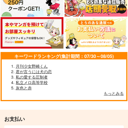
ピンク・ディペン
純愛上等! 下
キーワードランキング(集計期間：07/30～08/05)
不意打ちの春雷 下
ド 下
SDP
Jパブリッシング
月刊少女野崎くん
ジーオーティー
990
825
円
君が言うには犬の恋
円
（税込）
（税込）
880
円
（税込）
私の愛する圧制者
私立メロ高等学校
サンプル
サンプル
サンプル
灰色と赤
もっとみる
作品詳細
作品詳細
作品詳細
お支払い