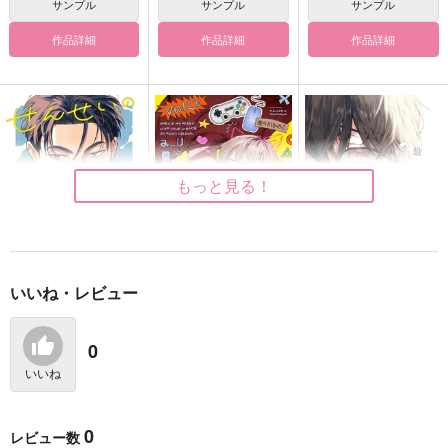
サンプル
サンプル
サンプル
作品詳細
作品詳細
作品詳細
初恋を処する方法
銀座ネオンパラダイス
犬と欠け月
竹書房
日本文芸社
東京漫画社
723
748
734
円
円
円
（税込）
（税込）
（税込）
もっと見る！
サンプル
サンプル
サンプル
カート
カート
カート
いいね・レビュー
せんせいの金曜日
ゼロ距離から声でとか
今世で最後の恋をしよ
して
う
シュークリーム
シュークリーム
0
シュークリーム
902
円
（税込）
891
902
いいね
円
円
（税込）
（税込）
サンプル
サンプル
サンプル
0
レビュー数