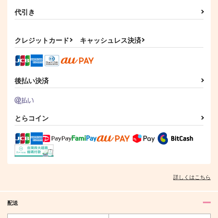
代引き
クレジットカード
キャッシュレス決済
春夏秋冬代行者 〔2
ギニーピッグは檻の外
#氷室くんは恋したく
後払い決済
下〕
の夢を見ない 下
ない 下
KADOKAWA
Jパブリッシング
ブライト出版
880
825
770
円
円
円
（税込）
（税込）
（税込）
とらコイン
サンプル
サンプル
サンプル
作品詳細
作品詳細
作品詳細
詳しくはこちら
配送