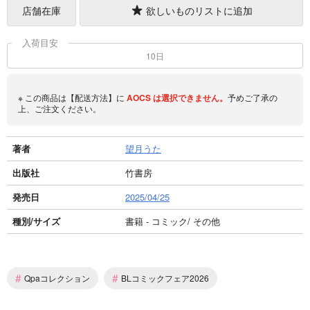
店舗在庫
欲しいものリストに追加
入荷目安
10日
※ この商品は【配送方法】に
AOCS
は選択できません。
予めご了承の
上、ご注文ください。
著者
望月うた
出版社
竹書房
発売日
2025/04/25
種別/サイズ
書籍 - コミック/ その他
#
#
Qpaコレクション
BLコミックフェア2026