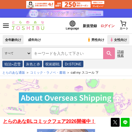
新規登録
ログイン
Language
カート
全年齢向け
成年向け
男性向け
女性向け
詳細
検索
狛治×恋雪
灰色と赤
呪術廻戦
Dr.STONE
とらのあな通販
コミック・ラノベ・書籍
call my スコール 下
とらのあなBLコミックフェア2026開催中！