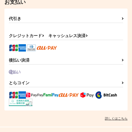
お支払い
代引き
クレジットカード
キャッシュレス決済
ご褒美とお仕置きどっ
うぶもだブロッサム
ストリーミング・ラブ
後払い決済
ちにします?
アディクション 2
竹書房
竹書房
竹書房
902
円
（税込）
990
858
円
円
（税込）
（税込）
とらコイン
サンプル
サンプル
サンプル
作品詳細
作品詳細
作品詳細
詳しくはこちら