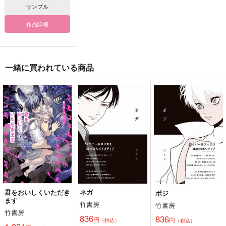
サンプル
作品詳細
一緒に買われている商品
君をおいしくいただき
ネガ
ポジ
ます
竹書房
竹書房
竹書房
836
836
円
円
（税込）
（税込）