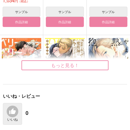
1,034
円
（税込）
サンプル
サンプル
サンプル
作品詳細
作品詳細
作品詳細
もっと見る！
いいね・レビュー
ベリーベリードドドド
秘密の森の魔術師はの
やましさの熱に抱かれ
ストライク♂
どかを願う 下
て 下
竹書房
竹書房
竹書房
0
858
847
902
円
円
円
いいね
（税込）
（税込）
（税込）