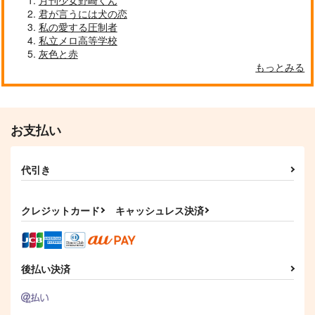
924
875
円
円
（税込）
君が言うには犬の恋
（税込）
私の愛する圧制者
サンプル
サンプル
サンプル
私立メロ高等学校
灰色と赤
作品詳細
作品詳細
作品詳細
もっとみる
お支払い
代引き
クレジットカード
キャッシュレス決済
ここはYESと言って
恋に事件は憑きもので
吸血鬼と人間のBL 2
くれ アンコール
す
海王社
後払い決済
海王社
海王社
897
円
（税込）
853
875
円
円
（税込）
（税込）