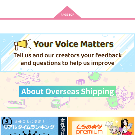
隠れ狼と流され子羊
恋い恋う氷菓
ハニトラオメガ
海王社
海王社
海王社
875
875
919
円
円
円
（税込）
（税込）
（税込）
サンプル
サンプル
サンプル
作品詳細
作品詳細
作品詳細
放課後クロノスタシス
午前0時の甘い罠 3
おおきいきみがいちば
んかわいい