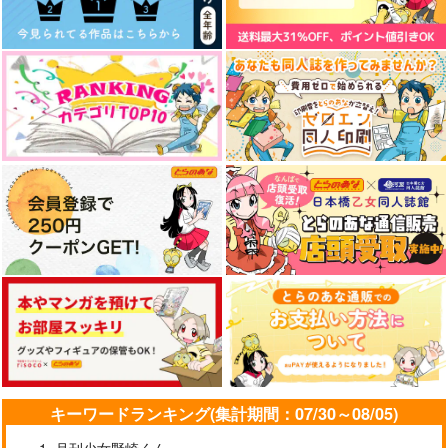
海王社
海王社
海王社
875
875
円
円
（税込）
（税込）
985
円
（税込）
サンプル
サンプル
サンプル
作品詳細
作品詳細
作品詳細
アフターピリオド 1
恋知らずの神様に捧
ためしにコマンド言っ
ぐ 2
てみた 3
キーワードランキング(集計期間：07/30～08/05)
海王社
祥伝社
海王社
919
円
月刊少女野崎くん
（税込）