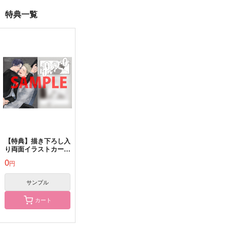
特典一覧
【特典】描き下ろし入
り両面イラストカード
（魔女の犬 2）
0
円
サンプル
カート