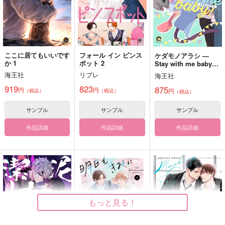
ここに居てもいいです
フォール イン ピンス
ケダモノアラシ —
か 1
ポット 2
Stay with me baby！
—
海王社
リブレ
海王社
919
823
875
円
円
円
（税込）
（税込）
（税込）
サンプル
サンプル
サンプル
作品詳細
作品詳細
作品詳細
もっと見る！