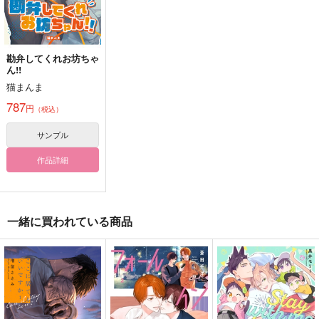
勘弁してくれお坊ちゃ
ん!!
猫まんま
787
円
（税込）
サンプル
作品詳細
一緒に買われている商品