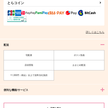
とらコイン
サンプル
サンプル
サンプル
作品詳細
作品詳細
作品詳細
詳しくはこちら
配送
宅配便
ポスト投函
店頭受取
おまとめ配送
11,000円（税込）以上で送料当社負担
褒められたいのはSub
可愛く泣けたらぎゅっ
のせい?
として
海王社
海王社
便利な機能/サービス
897
875
円
円
（税込）
（税込）
サンプル
サンプル