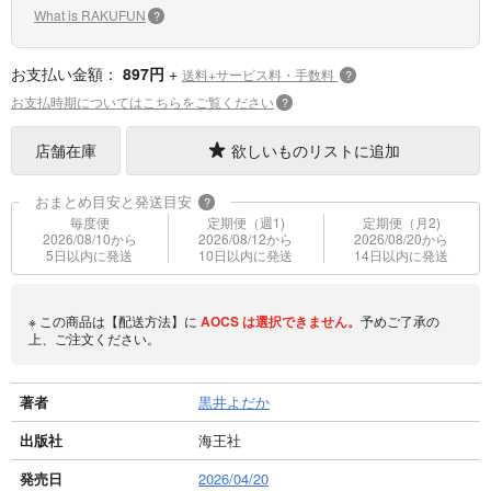
What is RAKUFUN
?
お支払い金額：
897円
+
送料+サービス料・手数料
?
お支払時期についてはこちらをご覧ください
?
店舗在庫
欲しいものリストに追加
おまとめ目安と発送目安
?
毎度便
定期便（週1)
定期便（月2)
2026/08/10から
2026/08/12から
2026/08/20から
5日以内に発送
10日以内に発送
14日以内に発送
※ この商品は【配送方法】に
AOCS
は選択できません。
予めご了承の
上、ご注文ください。
著者
黒井よだか
出版社
海王社
発売日
2026/04/20