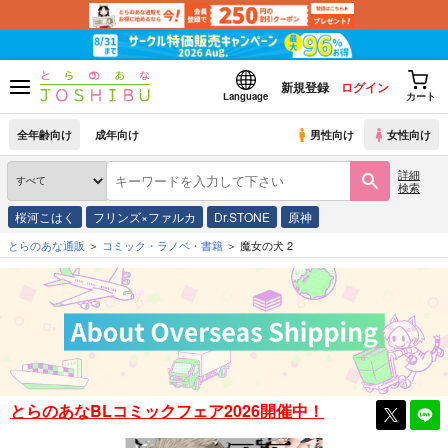
新規登録
ログイン
Language
カート
全年齢向け
成年向け
男性向け
女性向け
詳細
検索
桜河こはく
フリンズ×ファルカ
Dr.STONE
原神
とらのあな通販
コミック・ラノベ・書籍
魔女の犬 2
とらのあなBLコミックフェア2026開催中！