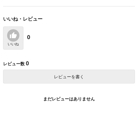
いいね・レビュー
泥中に在って潔し
明日もきみに会いに行
マーキングオメガ 3
く 2
海王社
海王社
海王社
0
919
919
円
円
（税込）
（税込）
875
円
いいね
（税込）
サンプル
サンプル
サンプル
0
レビュー数
作品詳細
作品詳細
作品詳細
レビューを書く
まだレビューはありません