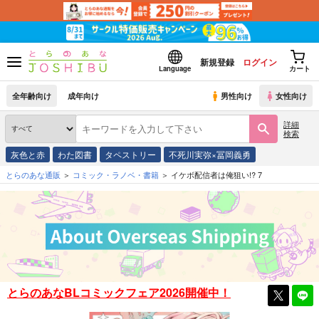
新規登録
ログイン
Language
カート
全年齢向け
成年向け
男性向け
女性向け
詳細
検索
灰色と赤
わた図書
タペストリー
不死川実弥×冨岡義勇
とらのあな通販
コミック・ラノベ・書籍
イケボ配信者は俺狙い!? 7
とらのあなBLコミックフェア2026開催中！