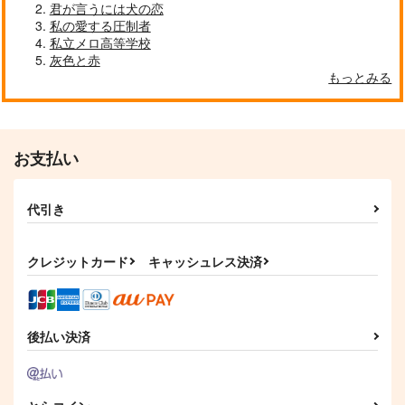
911
円
君が言うには犬の恋
（税込）
875
977
円
円
（税込）
（税込）
私の愛する圧制者
私立メロ高等学校
サンプル
サンプル
サンプル
灰色と赤
もっとみる
作品詳細
作品詳細
作品詳細
お支払い
代引き
クレジットカード
キャッシュレス決済
離婚しやがれ、α様
つよがりオメガは僕ら
噛んだあとから番にな
後払い決済
melty nest
の番 6
るにはafter
彗星社
リブレ
オーバーラップ
935
1,010
825
円
円
円
（税込）
（税込）
（税込）