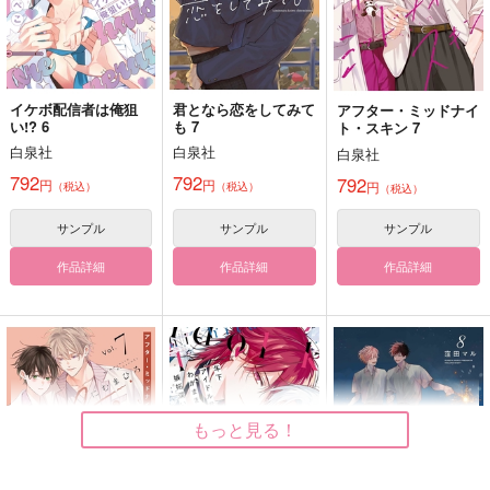
サンプル
サンプル
カート
カート
イケボ配信者は俺狙
君となら恋をしてみて
アフター・ミッドナイ
い!? 6
も 7
ト・スキン 7
白泉社
白泉社
白泉社
792
792
792
円
円
円
（税込）
（税込）
（税込）
サンプル
サンプル
サンプル
作品詳細
作品詳細
作品詳細
もっと見る！