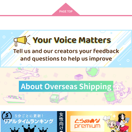
先生を暴きたい 4
心くんは愛とかいらな
恋人契約中につき 更
い 4
新!
白泉社
白泉社
大洋図書
1,078
円
（税込）
792
891
円
円
（税込）
（税込）
サンプル
サンプル
サンプル
作品詳細
作品詳細
作品詳細
陰キャな僕が双子に愛
俺の唇が狙われていま
至センパイのダメなと