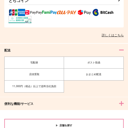
とらコイン
サンプル
サンプル
サンプル
作品詳細
作品詳細
作品詳細
詳しくはこちら
配送
宅配便
ポスト投函
店頭受取
おまとめ配送
11,000円（税込）以上で送料当社負担
着飾るヒナはまだ恋を
深山と七瀬はまだ友
知らない 3
達? 3
リブレ
KADOKAWA
便利な機能/サービス
878
1,320
円
円
（税込）
（税込）
サンプル
サンプル
店舗を探す