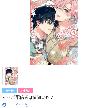
全年齢
女性向け
イケボ配信者は俺狙い!? 7
0
レビュー数
0