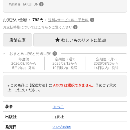
What is RAKUFUN
?
お支払い金額：
792円
+
送料+サービス料・手数料
?
お支払時期についてはこちらをご覧ください
?
店舗在庫
欲しいものリストに追加
おまとめ目安と発送目安
?
毎度便
定期便（週1)
定期便（月2)
2026/08/10から
2026/08/12から
2026/08/20から
5日以内に発送
10日以内に発送
14日以内に発送
※ この商品は【配送方法】に
AOCS
は選択できません。
予めご了承の
上、ご注文ください。
著者
あぺこ
出版社
白泉社
発売日
2026/06/05