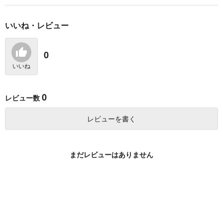
いいね・レビュー
アフター・ミッドナイ
年下アイドル君はわが
君となら恋をしてみて
ト・スキン 7 小冊子
ままで嫉妬深い 1
も 8
付特装版
白泉社
白泉社
白泉社
0
1,078
792
792
円
円
円
いいね
（税込）
（税込）
（税込）
サンプル
サンプル
サンプル
0
レビュー数
作品詳細
作品詳細
作品詳細
レビューを書く
まだレビューはありません