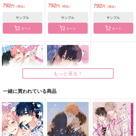
792
792
792
円
円
円
（税込）
（税込）
（税込）
サンプル
サンプル
サンプル
カート
カート
カート
もっと見る！
一緒に買われている商品
イケボ配信者は俺狙
こじらせ淫魔に食べら
い!? 1
れたい
白泉社
笠倉出版社
770
803
円
円
（税込）
（税込）