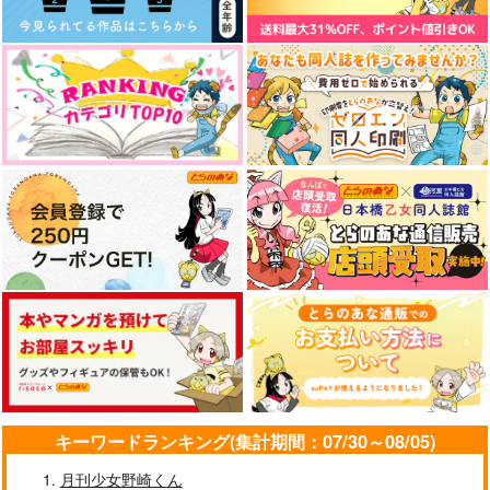
される理由 5
す ポロロ学園のブル
こ
ーライン 1
白泉社
白泉社
オーバーラップ
770
792
825
円
円
円
（税込）
（税込）
（税込）
サンプル
サンプル
サンプル
作品詳細
作品詳細
作品詳細
フェロモティック・エ
40までにしたい10の
絶対初恋プロポーズ
キーワードランキング(集計期間：07/30～08/05)
ネミー
こと 3
リブレ
月刊少女野崎くん
海王社
リブレ