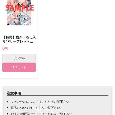
【特典】描き下ろし入
り4Pリーフレット
（イケボ配信者は俺狙
0
円
い！？ 7）
サンプル
カート
注意事項
キャンセルについては
こちら
をご覧下さい。
返品については
こちら
をご覧下さい。
おまとめ配送については
こちら
をご覧下さい。