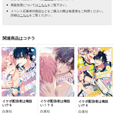
再販投票については
こちら
をご覧下さい。
イベント応募券付商品などをご購入の際は毎度便をご利用ください。
詳細は
こちら
をご覧ください。
関連商品はコチラ
イケボ配信者は俺狙
イケボ配信者は俺狙
イケボ配信者は俺狙
い!? 6
い！？ 5
い!? 4
白泉社
白泉社
白泉社