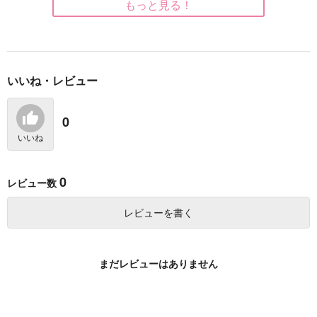
もっと見る！
いいね・レビュー
コンプティーク 2026
GUSH 2026年09月号
ヤングエース 2026年9
年9月号
月号
海王社
KADOKAWA
KADOKAWA
0
1,090
円
（税込）
1,200
810
円
円
いいね
（税込）
（税込）
サンプル
サンプル
サンプル
0
レビュー数
作品詳細
作品詳細
作品詳細
レビューを書く
まだレビューはありません