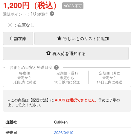
1,200円（税込）
AOCS
不可
10
通販ポイント：
pt獲得
？
╳
：在庫なし
店舗在庫
欲しいものリストに追加
再入荷を通知する
おまとめ目安と発送目安
?
毎度便
定期便（週1)
定期便（月2)
未定から
未定から
未定から
5日以内に発送
10日以内に発送
14日以内に発送
※ この商品は【配送方法】に
AOCS
は選択できません。
予めご了承の
上、ご注文ください。
出版社
Gakken
発売日
2026/04/10