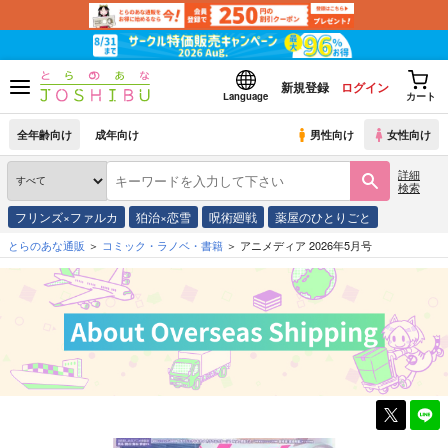
新規登録
ログイン
Language
カート
全年齢向け
成年向け
男性向け
女性向け
詳細
検索
フリンズ×ファルカ
狛治×恋雪
呪術廻戦
薬屋のひとりごと
とらのあな通販
コミック・ラノベ・書籍
アニメディア 2026年5月号