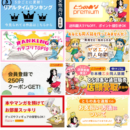
ヤングエース 2026年8
月刊少年シリウ
コンプエース 2026年9
月号
ス 2026年9月号
月号
KADOKAWA
講談社
KADOKAWA
810
780
880
円
円
円
（税込）
（税込）
（税込）
サンプル
サンプル
サンプル
作品詳細
作品詳細
作品詳細