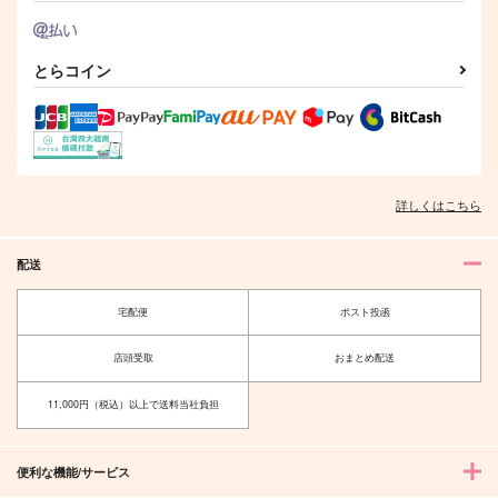
KADOKAWA
一迅社
KADOKAWA
730
650
800
円
円
円
（税込）
（税込）
（税込）
とらコイン
サンプル
サンプル
サンプル
作品詳細
作品詳細
作品詳細
詳しくはこちら
配送
宅配便
ポスト投函
店頭受取
おまとめ配送
11,000円（税込）以上で送料当社負担
gateau 2026年9月号
LoveLive!Days 2026
年9月号
一迅社
KADOKAWA
便利な機能/サービス
820
円
（税込）