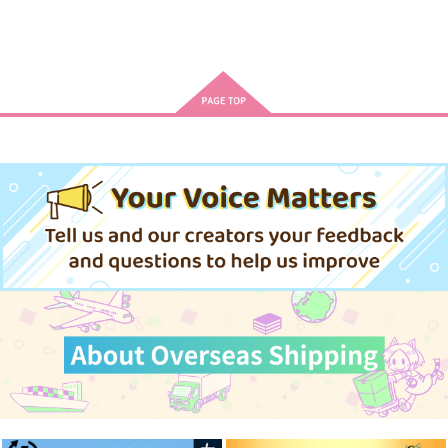
アフタヌーン 2026年
Vジャンプ 2026年9月
GUSH 2026年08月号
09月号
号
海王社
講談社
集英社
1,090
円
（税込）
790
710
円
円
（税込）
（税込）
サンプル
サンプル
サンプル
作品詳細
作品詳細
作品詳細