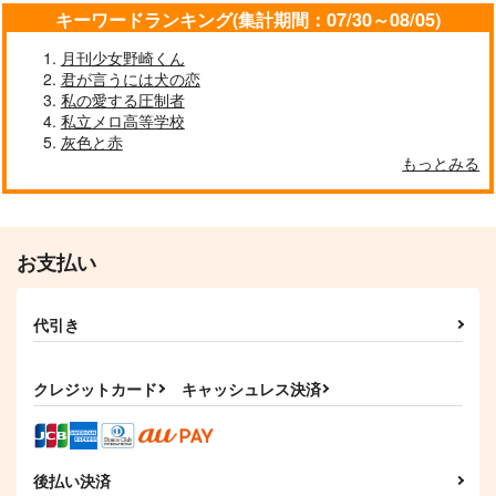
コミックキュー
電撃大王 2026年9月号
コミックアライ
キーワードランキング(集計期間：07/30～08/05)
ン 2026年9月号
ブ 2026年9月号
KADOKAWA
月刊少女野崎くん
KADOKAWA
KADOKAWA
880
円
（税込）
君が言うには犬の恋
730
890
円
円
（税込）
（税込）
私の愛する圧制者
私立メロ高等学校
サンプル
サンプル
サンプル
灰色と赤
もっとみる
作品詳細
作品詳細
作品詳細
お支払い
代引き
クレジットカード
キャッシュレス決済
少年エース 2026年9月
ComicREX 2026年9
電撃マオウ 2026年9月
後払い決済
号
月号
号