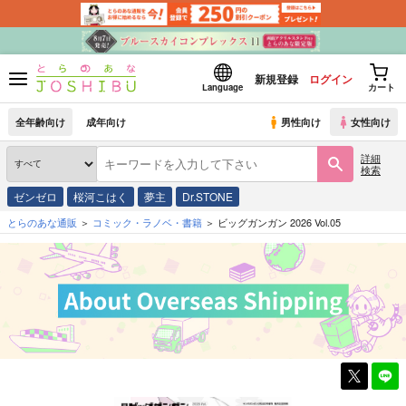
新規登録
ログイン
Language
カート
全年齢向け
成年向け
男性向け
女性向け
詳細
検索
ゼンゼロ
桜河こはく
夢主
Dr.STONE
とらのあな通販
コミック・ラノベ・書籍
ビッグガンガン 2026 Vol.05