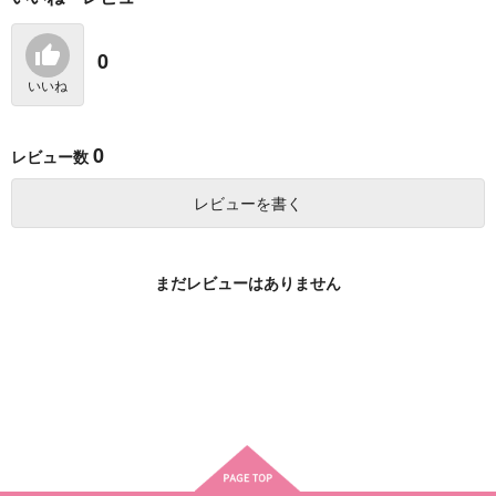
ばっこ 1
MURCIELAGO -ムル
龍神の娘 3
シエラゴ- 29
スクウェア・エニック
スクウェア・エニック
スクウェア・エニック
ス
ス
0
ス
770
840
いいね
円
円
（税込）
（税込）
770
円
（税込）
サンプル
サンプル
サンプル
0
レビュー数
作品詳細
作品詳細
作品詳細
レビューを書く
まだレビューはありません
黄泉のツガイ 13
魔法少女勧誘失敗プイ
オウルナイト 7