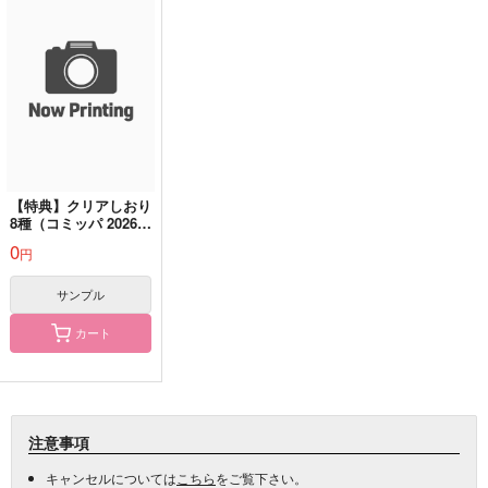
【特典】クリアしおり
8種（コミッパ 2026
夏）※ランダムで1枚
0
円
お渡し
サンプル
カート
注意事項
キャンセルについては
こちら
をご覧下さい。