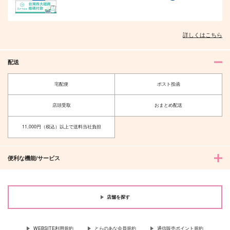
730
590
590
円
円
円
（税込）
（税込）
（税込）
サンプル
サンプル
サンプル
詳しくはこちら
作品詳細
作品詳細
作品詳細
配送
宅配便
ポスト投函
店頭受取
おまとめ配送
11,000円（税込）以上で送料当社負担
便利な機能/サービス
黄泉のツガイ 5
黄泉のツガイ 6
スクウェア・エニック
スクウェア・エニック
店舗を探す
ス
ス
590
590
円
円
（税込）
（税込）
WEBSITE利用規約
とらのあな会員規約
通信販売ポイント規約