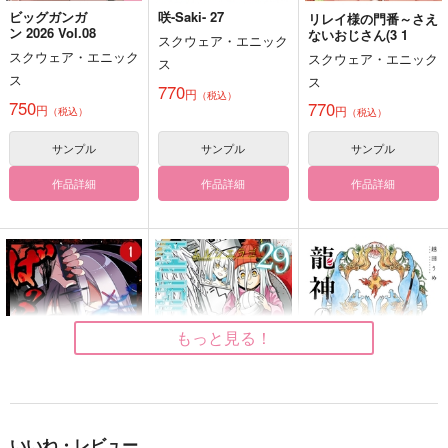
ビッグガンガ
咲-Saki- 27
リレイ様の門番～さえ
ン 2026 Vol.08
ないおじさん(3 1
スクウェア・エニック
スクウェア・エニック
スクウェア・エニック
ス
ス
ス
770
円
（税込）
750
770
円
円
（税込）
（税込）
サンプル
サンプル
サンプル
作品詳細
作品詳細
作品詳細
もっと見る！
いいね・レビュー