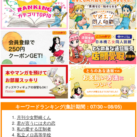
ス
ス
ス
770
590
770
円
円
円
（税込）
（税込）
（税込）
サンプル
サンプル
サンプル
作品詳細
作品詳細
作品詳細
キーワードランキング(集計期間：07/30～08/05)
月刊少女野崎くん
家から逃げ出したい私
ながされて藍蘭島 44
黄泉のツガイ 1
君が言うには犬の恋
が、うっかり憧れ 8
スクウェア・エニック
スクウェア・エニック
私の愛する圧制者
スクウェア・エニック
ス
ス
私立メロ高等学校