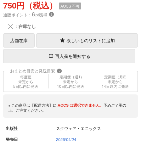
750円（税込）
AOCS
不可
6
通販ポイント：
pt獲得
？
╳
：在庫なし
店舗在庫
欲しいものリストに追加
再入荷を通知する
おまとめ目安と発送目安
?
毎度便
定期便（週1)
定期便（月2)
未定から
未定から
未定から
5日以内に発送
10日以内に発送
14日以内に発送
※ この商品は【配送方法】に
AOCS
は選択できません。
予めご了承の
上、ご注文ください。
出版社
スクウェア・エニックス
発売日
2026/04/24