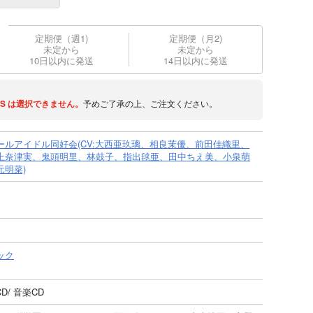
定期便（週1)
定期便（月2)
未定から
未定から
10日以内に発送
14日以内に発送
S
は選択できません。
予めご了承の上、ご注文ください。
ールアイドル同好会(CV:大西亜玖璃、相良茉優、前田佳織里、
上奈津実、鬼頭明里、林鼓子、指出毬亜、田中ちえ美、小泉萌
元明菜)
ック
D/ 音楽CD