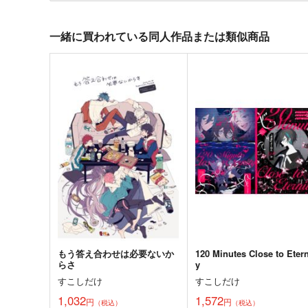
一緒に買われている同人作品または類似商品
もう答え合わせは必要ないか
120 Minutes Close to Etern
らさ
y
すこしだけ
すこしだけ
1,032
1,572
円
円
（税込）
（税込）