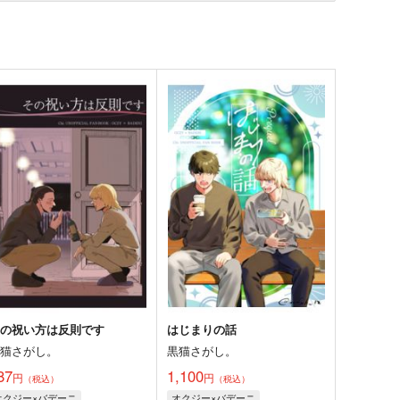
その祝い方は反則です
はじまりの話
黒猫さがし。
黒猫さがし。
87
1,100
円
円
（税込）
（税込）
オクジー×バデーニ
オクジー×バデーニ