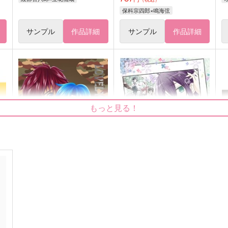
保科宗四郎×鳴海弦
サンプル
作品詳細
サンプル
作品詳細
もっと見る！
子
LOVELY PANIC 再録集VOL.2
AとSのハッピー行進曲(マー
A
チ)6～とある6月6日の“幻想で
Honey Pharmacy
はない”アルバム～
ハルニレ
1,320
7
円
（税込）