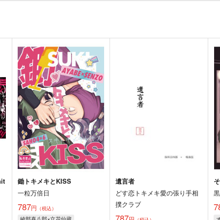
it
鋤トキメキとKISS
遺言者
一粒万倍日
どす恋トキメキ愛の張り手相
撲クラブ
787
7
円
（税込）
787
綾部喜八郎×立花仙蔵
円
（税込）