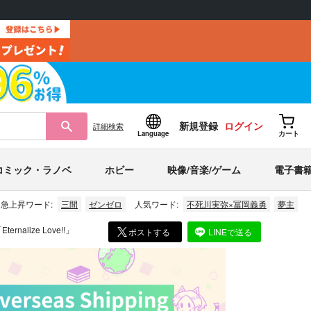
新規登録
ログイン
詳細
検索
Language
カート
コミック・ラノベ
ホビー
映像/音楽/ゲーム
電子書
急上昇ワード:
三間
ゼンゼロ
人気ワード:
不死川実弥×冨岡義勇
夢主
ize Love!!」
ポストする
LINEで送る