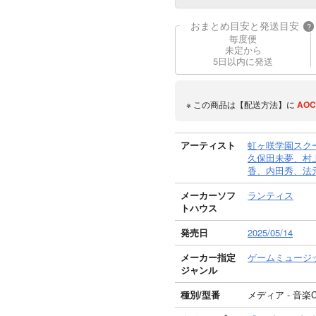
おまとめ目安と発送目安
?
毎度便
未定から
5日以内に発送
※ この商品は【配送方法】に
AOC
アーティスト
虹ヶ咲学園スク
久保田未夢、村
香、内田秀、法
メーカーソフ
ランティス
トハウス
発売日
2025/05/14
メーカー指定
ゲームミュージ
ジャンル
種別/型番
メディア - 音楽C