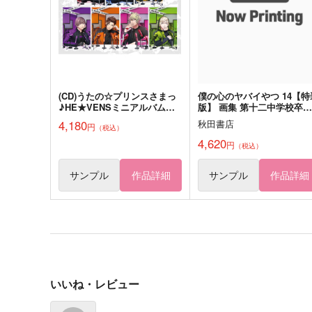
944
円
（税込）
オクジー×バデーニ
エルヴィン×リヴァイ
サンプル
作品詳細
サンプル
作品詳細
(CD)うたの☆プリンスさまっ
僕の心のヤバイやつ 14【特
♪HE★VENSミニアルバム
版】 画集 第十二中学校卒業
「HE★VENS SENSATION」
アルバム
4,180
秋田書店
円
（税込）
4,620
円
（税込）
サンプル
作品詳細
サンプル
作品詳細
ALBUM3
ALBUM
いいね・レビュー
AQUAQUA
みみんともり