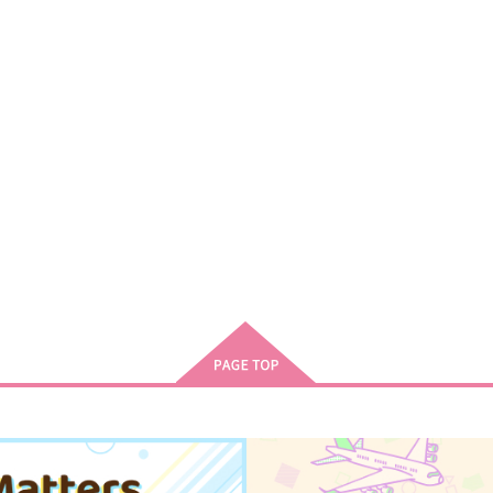
484
円
（税込）
七海龍水×西園寺羽京
サンプル
作品詳細