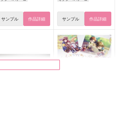
サンプル
作品詳細
サンプル
作品詳細
LBUM TIC.
【通常盤】アルバム太光アン
ソロジー「ずっとつづく僕ら
オルクナカ
のあしあと」
どんぐりきのこ
87
円
（税込）