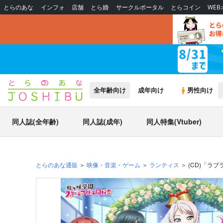
とらのあな
インフォ
店舗
とら婚
サークルポータル
とらコイン
WE
全年齢向け
成年向け
男性向け
同人誌(全年齢)
同人誌(成年)
同人特集(Vtuber)
とらのあな通販
映像・音楽・ゲーム
ランティス
(CD)「ラブ