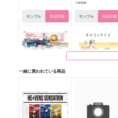
三枝明那
サンプル
作品詳細
サンプル
作品詳細
一緒に買われている商品
LOG BOOK
エルリのマトメ【おまけ冊
付】
黒猫さがし。
黒猫さがし。
944
円
（税込）