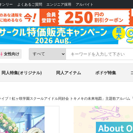
Bオンリー
よくあるご質問
エンジニア採用
アルバイト
女性向け
同人特集(オリジナル)
同人アイテム
ボドゲ特集
ライブ！虹ヶ咲学園スクールアイドル同好会 トキメキの未来地図」主題歌アルバム「Eternal