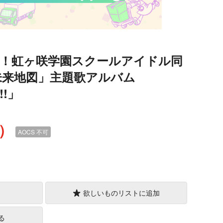
イブ！虹ヶ咲学園スクールアイドル同
未来地図」主題歌アルバム
e!!」
込）
AOCS
不可
欲しいものリストに追加
る