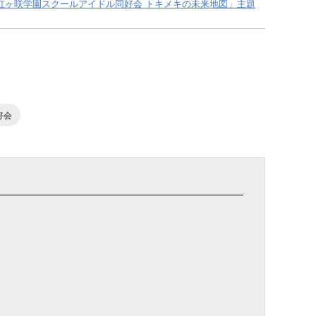
虹ヶ咲学園スクールアイドル同好会 トキメキの未来地図」主題
好会