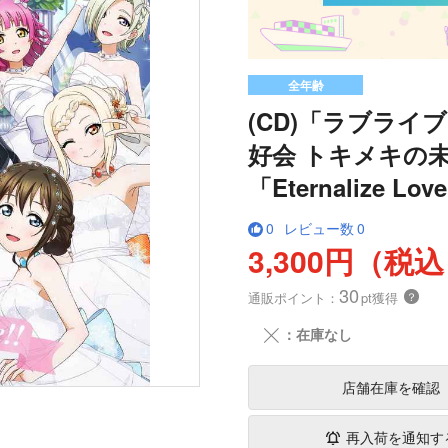
全年齢
(CD)「ラブラ
好会 トキメキの
「Eternalize Lov
0
レビュー数
0
3,300円（税
30
通販ポイント：
pt獲得
？
╳
：在庫なし
店舗在庫
を確認
再入荷を通知す