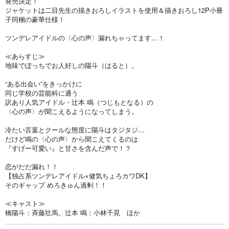
発売決定！
ジャケットは二目先生の描きおろしイラストを使用＆描きおろし12P小冊
子同梱の豪華仕様！
ツンデレアイドルの〈心の声〉漏れちゃってます…！
≪あらすじ≫
地味でぼっちでお人好しの陽斗（はると）。
“ある出会い”をきっかけに
同じ学校の芸能科に通う
訳あり人気アイドル・辻本 鳴（つじもとなる）の
〈心の声〉が聞こえるようになってしまう。
冷たい言葉とクールな態度に陽斗はタジタジ…
だけど鳴の〈心の声〉から聞こえてくるのは
『すげー可愛い』と甘さを含んだ声で！？
恋がだだ漏れ！！
【独占系ツンデレアイドル×健気ちょろカワDK】
そのギャップ めろきゅん過剰！！
≪キャスト≫
橋陽斗：斉藤壮馬、辻本 鳴：小林千晃 ほか