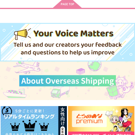
てくれません 2
7,700
講談社
一迅社
円
（税込）
759
880
円
円
（税込）
（税込）
サンプル
サンプル
サンプル
作品詳細
作品詳細
作品詳細
くくった髪がほどけた
シオンに揺蕩う
シオンを愛して
ら
温故知新
温故知新
ちゃばたけさん
1,257
1,572
円
円
（税込）
（税込）
1,729
円
（税込）
久々知兵助×斉藤タカ丸
久々知兵助×斉藤タカ丸
久々知兵助×斉藤タカ丸
最弱冒険者が【完全ド
サンプル
サンプル
サンプル
ロップ】で現代最
強 自分だけのレアス
スクウェア・エニック
作品詳細
作品詳細
作品詳細
キルとカスタムアビリ