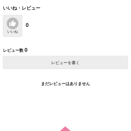
作品詳細
作品詳細
作品詳細
いいね・レビュー
(CD)Nuance(通常盤)/
オランジュ・ルージ
(CD)Rabbit Girl(通常
斉藤壮馬
ュ Fate/Grand Order
盤)/斉藤朱夏
ねんどろいどどー
2,500
10,000
4,500
0
円
円
円
（税込）
（税込）
る プリテンダー/オベ
（税込）
ロン 不機嫌サマー・
いいね
オベロンVer. 完成品
サンプル
サンプル
サンプル
作品詳細
作品詳細
作品詳細
0
レビュー数
レビューを書く
ヘンニュームーン
おげひんらんどへよう
熱病
まだレビューはありません
こそ！
せいかいないせかい
せいかいないせかい
バタ足エトピリカ
963
1,430
円
円
（税込）
（税込）
770
円
（税込）
斉藤タカ丸×浜守一郎×斉藤タカ丸
斉藤タカ丸×浜守一郎×斉藤タカ丸
斉藤タカ丸×浜守一郎
サンプル
サンプル
サンプル
(CD)Rabbit Girl(初回
ルドルフとイッパイア
愛する人は他にいると
生産限定盤)/斉藤朱夏
ッテナ 1
言った夫が、私を離し
作品詳細
作品詳細
作品詳細