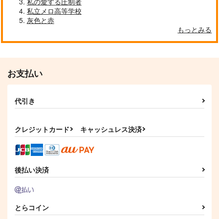
私の愛する圧制者
私立メロ高等学校
灰色と赤
もっとみる
お支払い
代引き
僕らは四角い空の下
四年は組アクリルタグ
キーホルダー
団子サラダ
クレジットカード
キャッシュレス決済
CHI_BIT!
787
円
（税込）
498
円
（税込）
綾部喜八郎×斉藤タカ丸
斉藤タカ丸
後払い決済
サンプル
サンプル
作品詳細
作品詳細
とらコイン