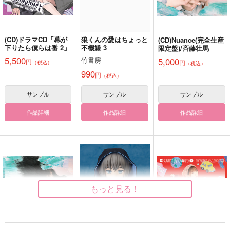
サンプル
サンプル
サンプル
作品詳細
作品詳細
作品詳細
(CD)ドラマCD「幕が
狼くんの愛はちょっと
(CD)Nuance(完全生産
下りたら僕らは番 2」
不機嫌 3
限定盤)/斉藤壮馬
5,500
竹書房
5,000
円
円
（税込）
（税込）
990
円
（税込）
サンプル
サンプル
サンプル
作品詳細
作品詳細
作品詳細
普通にお友達
全員正気に戻すBOOK
お隣さんご機嫌いかが
ご機嫌
ご機嫌よなぁ
いもけんぴ
506
473
もっと見る！
572
円
円
円
（税込）
（税込）
（税込）
天城一彩
冬組×高遠丞
サンプル
サンプル
サンプル