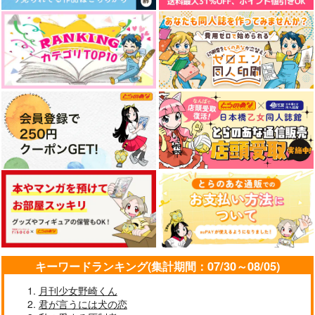
ス
ティを駆使して他の誰
より強くなる! 3
770
円
（税込）
サンプル
作品詳細
チライアパッポの涙
ねこがないたら
それって告白だよ
ね！？
団子サラダ
ささくれ
ONOPOP
787
1,100
円
円
（税込）
（税込）
787
円
（税込）
久々知兵助×斉藤タカ丸
久々知兵助×斉藤タカ丸
斉藤タカ丸×浜守一郎
サンプル
サンプル
サンプル
キーワードランキング(集計期間：07/30～08/05)
作品詳細
作品詳細
作品詳細
月刊少女野崎くん
君が言うには犬の恋