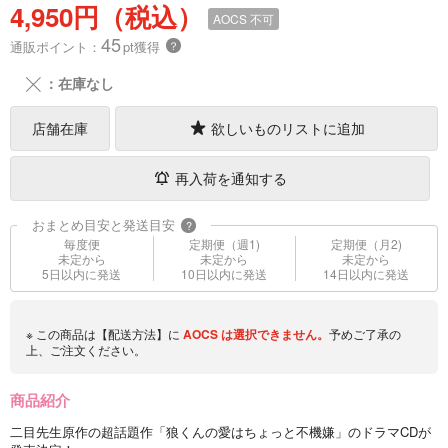
4,950円（税込）
AOCS
不可
45
通販ポイント：
pt獲得
？
╳
：在庫なし
店舗在庫
欲しいものリストに追加
再入荷を通知する
おまとめ目安と発送目安
?
毎度便
定期便（週1)
定期便（月2)
未定から
未定から
未定から
5日以内に発送
10日以内に発送
14日以内に発送
※ この商品は【配送方法】に
AOCS
は選択できません。
予めご了承の
上、ご注文ください。
商品紹介
二目先生原作の超話題作「狼くんの愛はちょっと不機嫌」のドラマCDが