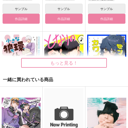
サンプル
サンプル
サンプル
作品詳細
作品詳細
作品詳細
もっと見る！
一緒に買われている商品
小さな狼環くん
となりのレーン
ボクのセンパイがカワ
イイわけあるかモ
AtoZ
ご機嫌な挨拶
仮釈放
787
715
円
円
（税込）
（税込）
472
円
四葉環
（税込）
樺木×トガシ
青葉つむぎ×逆先夏目