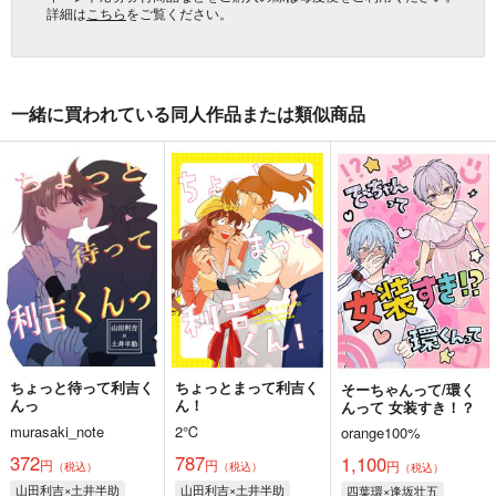
詳細は
こちら
をご覧ください。
一緒に買われている同人作品または類似商品
ちょっと待って利吉く
ちょっとまって利吉く
そーちゃんって/環く
んっ
ん！
んって 女装すき！？
murasaki_note
2℃
orange100%
372
787
1,100
円
円
円
（税込）
（税込）
（税込）
山田利吉×土井半助
山田利吉×土井半助
四葉環×逢坂壮五