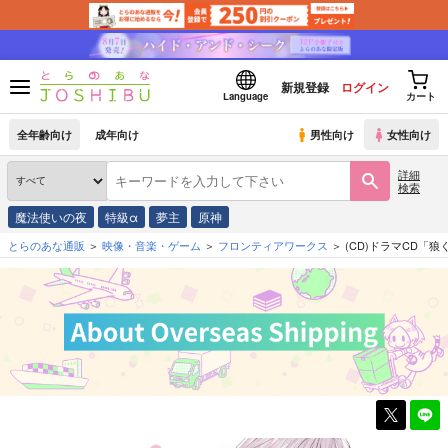
新規登録
ログイン
Language
カート
全年齢向け
成年向け
男性向け
女性向け
詳細
検索
魔法使いの夜
特級α
夢主
原神
とらのあな通販
映像・音楽・ゲーム
フロンティアワークス
(CD)ドラマCD「