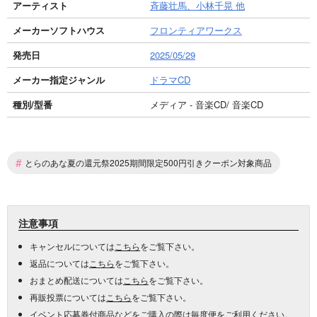
アーティスト
斉藤壮馬、小林千晃 他
メーカーソフトハウス
フロンティアワークス
発売日
2025/05/29
メーカー指定ジャンル
ドラマCD
種別/型番
メディア - 音楽CD/ 音楽CD
#
とらのあな夏の還元祭2025期間限定500円引きクーポン対象商品
注意事項
キャンセルについては
こちら
をご覧下さい。
返品については
こちら
をご覧下さい。
おまとめ配送については
こちら
をご覧下さい。
再販投票については
こちら
をご覧下さい。
イベント応募券付商品などをご購入の際は毎度便をご利用ください。