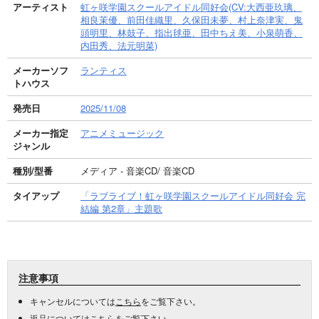
アーティスト
虹ヶ咲学園スクールアイドル同好会(CV:大西亜玖璃、
相良茉優、前田佳織里、久保田未夢、村上奈津実、鬼
頭明里、林鼓子、指出毬亜、田中ちえ美、小泉萌香、
内田秀、法元明菜)
メーカーソフ
ランティス
トハウス
発売日
2025/11/08
メーカー指定
アニメミュージック
ジャンル
種別/型番
メディア - 音楽CD/ 音楽CD
タイアップ
「ラブライブ！虹ヶ咲学園スクールアイドル同好会 完
結編 第2章」主題歌
注意事項
キャンセルについては
こちら
をご覧下さい。
返品については
こちら
をご覧下さい。