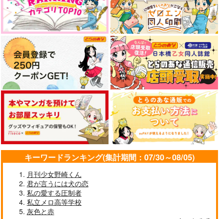
サンプル
サンプル
サンプル
作品詳細
作品詳細
作品詳細
キーワードランキング(集計期間：07/30～08/05)
俺たちがふわふわに!?
夢幻のごとく 信長の
こういにかかればこん
完結編
忍び完結記念アンソロ
なもん ４巻（完結）
月刊少女野崎くん
ジー
1224
OLD CLEF
蜻蛉の鍬
君が言うには犬の恋
私の愛する圧制者
865
787
1,925
円
円
円
（税込）
（税込）
（税込）
私立メロ高等学校
千鳥
煉獄杏寿郎×竈門炭治郎
雑渡昆奈門×女夢主
灰色と赤