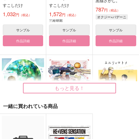
黒猫さがし。
すこしだけ
すこしだけ
787
円
（税込）
1,032
1,572
円
円
（税込）
（税込）
オクジー×バデーニ
三枝明那
サンプル
サンプル
サンプル
作品詳細
作品詳細
作品詳細
もっと見る！
一緒に買われている商品
はじまりの話
LOG BOOK
エルリのマトメ【おま
け冊子付】
黒猫さがし。
黒猫さがし。
黒猫さがし。