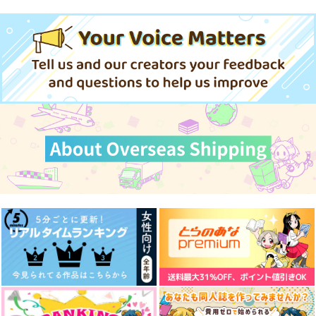
山姥切長義
アスラン×キラ
サンプル
サンプル
サンプル
作品詳細
作品詳細
作品詳細
かみさまのいない世
なきごと 完結編
【完結】その者、無戸
界 完結編II.鳴動
籍者につき 第三章＆
街屋
終章
ACF
蜻蛉の鍬
787
円
（税込）
629
825
円
円
（税込）
（税込）
HiMERU×桜河こはく
シャア×アムロ
雑渡昆奈門×女夢主