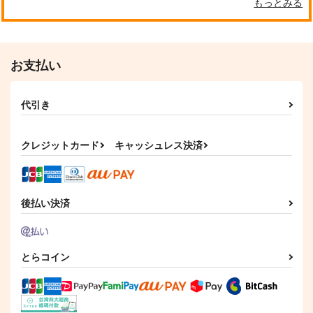
もっとみる
サンプル
サンプル
サンプル
作品詳細
作品詳細
作品詳細
お支払い
代引き
クレジットカード
キャッシュレス決済
後払い決済
不器用なコドモと鈍感
まくらのかのじょ・完
なオトナ。完結編～
結版
CompleteBook～
ＵＮＡＰ！
カリカリベーコン
とらコイン
2,387
944
円
円
（税込）
（税込）
エレン×リヴァイ
ダミアン×アーニャ
サンプル
サンプル