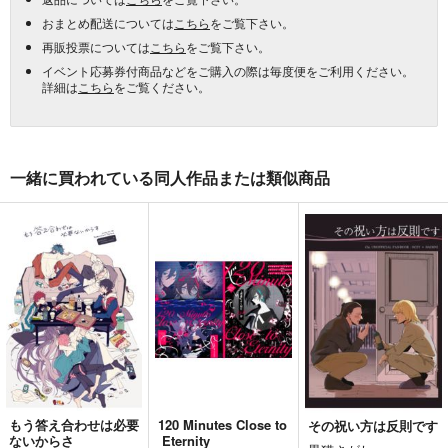
おまとめ配送については
こちら
をご覧下さい。
再販投票については
こちら
をご覧下さい。
イベント応募券付商品などをご購入の際は毎度便をご利用ください。
詳細は
こちら
をご覧ください。
一緒に買われている同人作品または類似商品
もう答え合わせは必要
120 Minutes Close to
その祝い方は反則です
ないからさ
Eternity