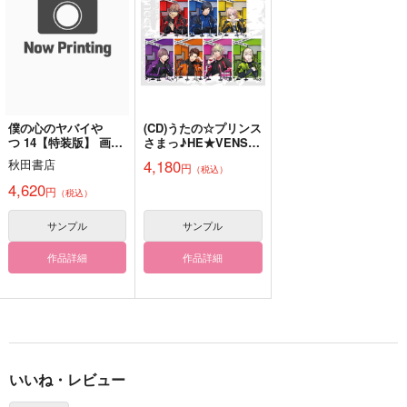
1,100
944
円
円
（税込）
（税込）
944
円
（税込）
オクジー×バデーニ
オクジー×バデーニ
エルヴィン×リヴァイ
サンプル
サンプル
サンプル
作品詳細
作品詳細
作品詳細
僕の心のヤバイや
(CD)うたの☆プリンス
つ 14【特装版】 画
さまっ♪HE★VENSミ
集 第十二中学校卒業
ニアルバム
4,180
秋田書店
円
（税込）
アルバム
「HE★VENS SENSA
TION」
4,620
円
（税込）
サンプル
サンプル
作品詳細
作品詳細
LOVELY PANIC 再録
好一対
箱根路の選択
集VOL.2
スイートルーム
スイートルーム
いいね・レビュー
Honey Pharmacy
787
787
円
円
（税込）
（税込）