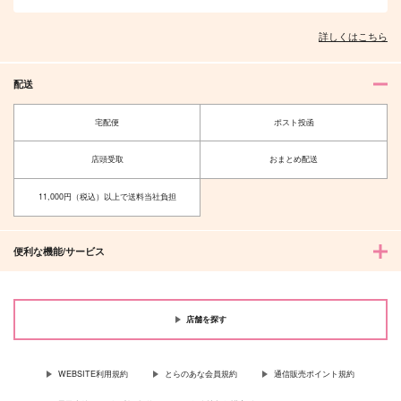
作品詳細
作品詳細
詳しくはこちら
配送
宅配便
ポスト投函
店頭受取
おまとめ配送
11,000円（税込）以上で送料当社負担
便利な機能/サービス
店舗を探す
WEBSITE利用規約
とらのあな会員規約
通信販売ポイント規約