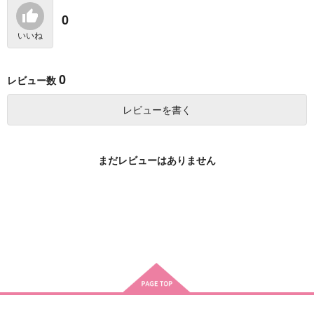
1,320
円
（税込）
宮本伊織×セイバー
宮本伊織×セイバー
0
相良宗介×千鳥かなめ
いいね
サンプル
サンプル
サンプル
作品詳細
作品詳細
作品詳細
0
レビュー数
レビューを書く
まだレビューはありません
Kiss more Tender
【完結】新刀さんいら
ホタルノヒカリ ３
っしゃい！！
（全３巻・完結）
Lyra
幸漫
星月の円舞曲
3,144
円
（税込）
1,830
1,320
円
円
（税込）
（税込）
相澤消太×爆豪勝己