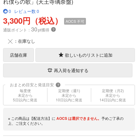
れ僕らの歌」(天王寺璃奈盤)
0
レビュー数
0
3,300円（税込）
AOCS
不可
30
通販ポイント：
pt獲得
？
╳
：在庫なし
店舗在庫
欲しいものリストに追加
再入荷を通知する
おまとめ目安と発送目安
?
毎度便
定期便（週1)
定期便（月2)
未定から
未定から
未定から
5日以内に発送
10日以内に発送
14日以内に発送
※ この商品は【配送方法】に
AOCS
は選択できません。
予めご了承の
上、ご注文ください。