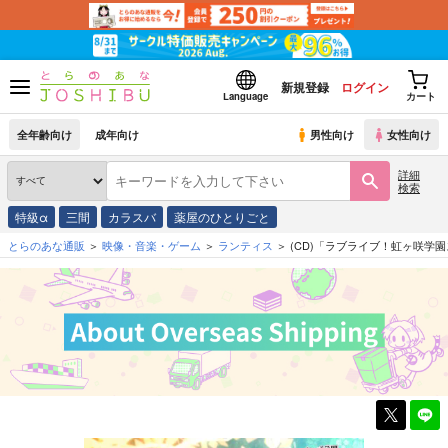
新規登録
ログイン
Language
カート
全年齢向け
成年向け
男性向け
女性向け
詳細
検索
特級α
三間
カラスバ
薬屋のひとりごと
とらのあな通販
映像・音楽・ゲーム
ランティス
(CD)「ラブライブ！虹ヶ咲学