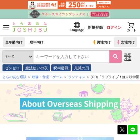
新規登録
ログイン
Language
カート
全年齢向け
成年向け
男性向け
女性向け
詳細
検索
ゼンゼロ
魔法使いの夜
呪術廻戦
鬼滅の刃
とらのあな通販
映像・音楽・ゲーム
ランティス
(CD)「ラブライブ！虹ヶ咲学