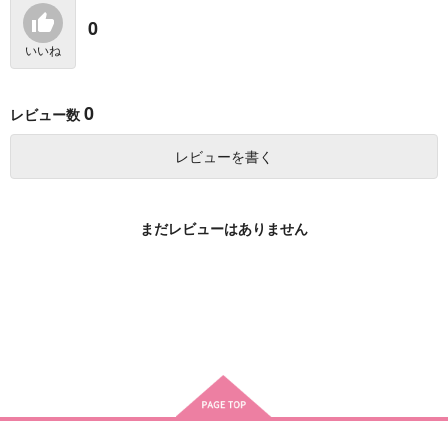
1,320
円
（税込）
宮本伊織×セイバー
宮本伊織×セイバー
0
相良宗介×千鳥かなめ
いいね
サンプル
サンプル
サンプル
作品詳細
作品詳細
作品詳細
0
レビュー数
レビューを書く
まだレビューはありません
Kiss more Tender
【完結】新刀さんいら
ホタルノヒカリ ３
っしゃい！！
（全３巻・完結）
Lyra
幸漫
星月の円舞曲
3,144
円
（税込）
1,830
1,320
円
円
（税込）
（税込）
相澤消太×爆豪勝己