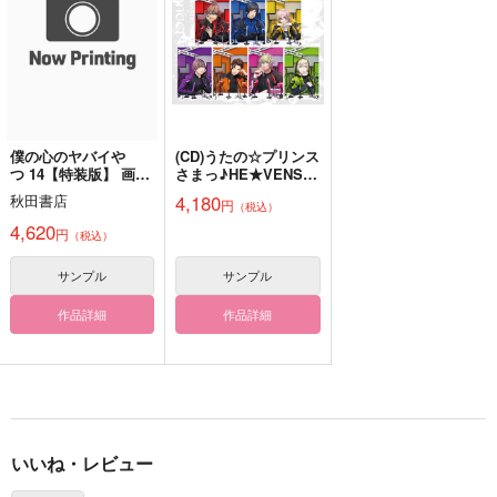
1,100
944
円
円
（税込）
（税込）
944
円
（税込）
オクジー×バデーニ
オクジー×バデーニ
エルヴィン×リヴァイ
サンプル
サンプル
サンプル
作品詳細
作品詳細
作品詳細
僕の心のヤバイや
(CD)うたの☆プリンス
つ 14【特装版】 画
さまっ♪HE★VENSミ
集 第十二中学校卒業
ニアルバム
4,180
秋田書店
円
（税込）
アルバム
「HE★VENS SENSA
TION」
4,620
円
（税込）
サンプル
サンプル
作品詳細
作品詳細
LOVELY PANIC 再録
好一対
箱根路の選択
集VOL.2
スイートルーム
スイートルーム
いいね・レビュー
Honey Pharmacy
787
787
円
円
（税込）
（税込）