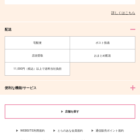
作品詳細
作品詳細
詳しくはこちら
配送
宅配便
ポスト投函
店頭受取
おまとめ配送
11,000円（税込）以上で送料当社負担
便利な機能/サービス
店舗を探す
WEBSITE利用規約
とらのあな会員規約
通信販売ポイント規約