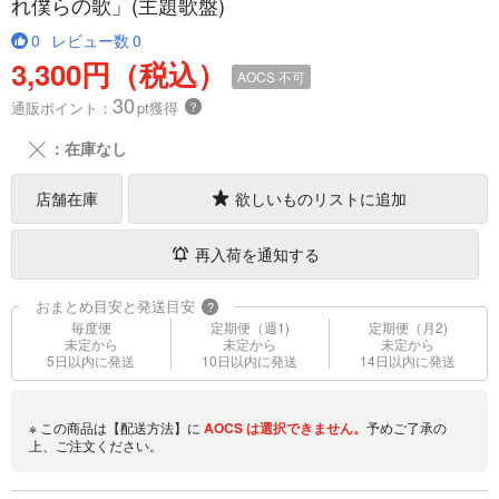
れ僕らの歌」(主題歌盤)
0
レビュー数
0
3,300円（税込）
AOCS
不可
30
通販ポイント：
pt獲得
？
╳
：在庫なし
店舗在庫
欲しいものリストに追加
再入荷を通知する
おまとめ目安と発送目安
?
毎度便
定期便（週1)
定期便（月2)
未定から
未定から
未定から
5日以内に発送
10日以内に発送
14日以内に発送
※ この商品は【配送方法】に
AOCS
は選択できません。
予めご了承の
上、ご注文ください。