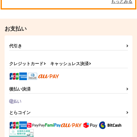
もっとみる
サンプル
サンプル
サンプル
作品詳細
作品詳細
作品詳細
お支払い
代引き
クレジットカード
キャッシュレス決済
後払い決済
不器用なコドモと鈍感
まくらのかのじょ・完
なオトナ。完結編～
結版
CompleteBook～
ＵＮＡＰ！
カリカリベーコン
とらコイン
2,387
944
円
円
（税込）
（税込）
エレン×リヴァイ
ダミアン×アーニャ
サンプル
サンプル