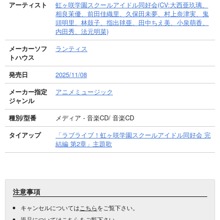
アーティスト
虹ヶ咲学園スクールアイドル同好会(CV:大西亜玖璃、
相良茉優、前田佳織里、久保田未夢、村上奈津実、鬼
頭明里、林鼓子、指出毬亜、田中ちえ美、小泉萌香、
内田秀、法元明菜)
メーカーソフ
ランティス
トハウス
発売日
2025/11/08
メーカー指定
アニメミュージック
ジャンル
種別/型番
メディア - 音楽CD/ 音楽CD
タイアップ
「ラブライブ！虹ヶ咲学園スクールアイドル同好会 完
結編 第2章」主題歌
注意事項
キャンセルについては
こちら
をご覧下さい。
返品については
こちら
をご覧下さい。