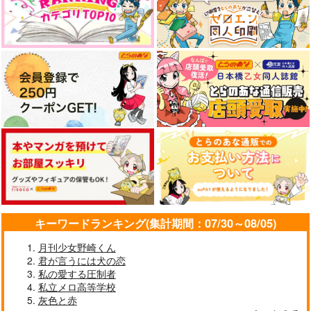
サンプル
サンプル
サンプル
作品詳細
作品詳細
作品詳細
キーワードランキング(集計期間：07/30～08/05)
俺たちがふわふわに!?
夢幻のごとく 信長の
こういにかかればこん
完結編
忍び完結記念アンソロ
なもん ４巻（完結）
月刊少女野崎くん
ジー
1224
OLD CLEF
蜻蛉の鍬
君が言うには犬の恋
私の愛する圧制者
865
787
1,925
円
円
円
（税込）
（税込）
（税込）
私立メロ高等学校
千鳥
煉獄杏寿郎×竈門炭治郎
雑渡昆奈門×女夢主
灰色と赤