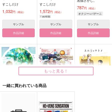
黒猫さがし。
すこしだけ
すこしだけ
787
円
（税込）
1,032
1,572
円
円
（税込）
（税込）
オクジー×バデーニ
三枝明那
サンプル
サンプル
サンプル
作品詳細
作品詳細
作品詳細
もっと見る！
一緒に買われている商品
はじまりの話
LOG BOOK
エルリのマトメ【おま
け冊子付】
黒猫さがし。
黒猫さがし。
黒猫さがし。