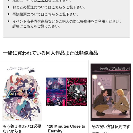
おまとめ配送については
こちら
をご覧下さい。
再販投票については
こちら
をご覧下さい。
イベント応募券付商品などをご購入の際は毎度便をご利用ください。
詳細は
こちら
をご覧ください。
一緒に買われている同人作品または類似商品
もう答え合わせは必要
120 Minutes Close to
その祝い方は反則です
ないからさ
Eternity