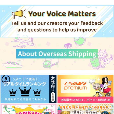
山姥切長義
アスラン×キラ
サンプル
サンプル
サンプル
作品詳細
作品詳細
作品詳細
かみさまのいない世
なきごと 完結編
【完結】その者、無戸
界 完結編II.鳴動
籍者につき 第三章＆
街屋
終章
ACF
蜻蛉の鍬
787
円
（税込）
629
825
円
円
（税込）
（税込）
HiMERU×桜河こはく
シャア×アムロ
雑渡昆奈門×女夢主