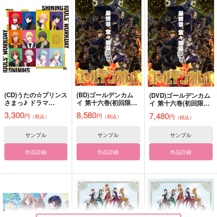
EVER GREEN
ドント・ストップ・ア
これからのボク達
イドル
夜野珈琲
ゆめのおかしや。
燃えよドラゴン
550
787
円
円
（税込）
（税込）
629
円
（税込）
寿嶺二×美風藍
黒崎蘭丸×寿嶺二
サンプル
サンプル
サンプル
作品詳細
作品詳細
作品詳細
(CD)うたの☆プリンス
(BD)ゴールデンカム
(DVD)ゴールデンカム
さまっ♪ ドラマ
イ 第十六巻(初回限定
イ 第十六巻(初回限定
CD「SHINING IDOLS
版)
版)
3,300
8,580
7,480
円
円
円
（税込）
（税込）
' WORKDAY」前編
（税込）
サンプル
サンプル
サンプル
作品詳細
作品詳細
作品詳細
Can't deny it !
QUARTETseason～
旧世界の僕らへ