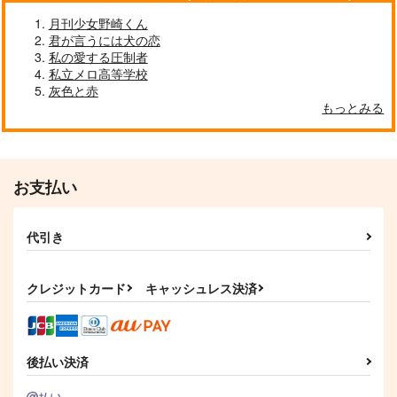
787
1,100
315
円
円
円
（税込）
（税込）
(CD)AIM STAR(初回
(CD)AIM STAR(通常
（税込）
(CD)HUMOR(通常盤)/
限定盤)/愛美
盤)/愛美
オールキャラ
オールキャラ
入野自由
一ノ瀬トキヤ
月刊少女野崎くん
君が言うには犬の恋
8,800
2,000
2,750
円
円
円
（税込）
（税込）
サンプル
サンプル
サンプル
（税込）
私の愛する圧制者
私立メロ高等学校
作品詳細
作品詳細
作品詳細
サンプル
サンプル
サンプル
灰色と赤
もっとみる
作品詳細
作品詳細
作品詳細
お支払い
代引き
クレジットカード
キャッシュレス決済
ちみさく！
たにぱにっく
SO_LOW!!!
たにぱにっく
(CD)LIMITLESS(通常
(CD)POLYPHONY(通
(CD)POLYPHONY(初
944
629
盤)/蒼井翔太
常盤)/前島亜美
後払い決済
回限定盤)/前島亜美
円
円
（税込）
（税込）
3,600
3,300
9,900
食満留三郎×善法寺伊作
円
円
円
（税込）
（税込）
（税込）