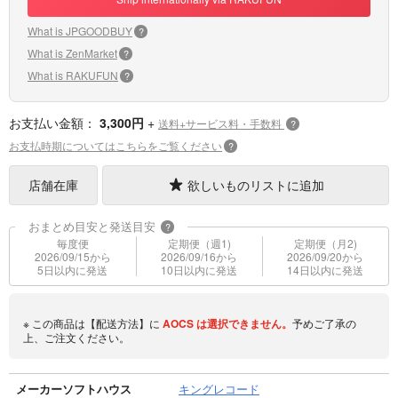
What is JPGOODBUY
?
What is ZenMarket
?
What is RAKUFUN
?
お支払い金額：
3,300円
+
送料+サービス料・手数料
?
お支払時期についてはこちらをご覧ください
?
店舗在庫
欲しいものリストに追加
おまとめ目安と発送目安
?
毎度便
定期便（週1)
定期便（月2)
2026/09/15から
2026/09/16から
2026/09/20から
5日以内に発送
10日以内に発送
14日以内に発送
※ この商品は【配送方法】に
AOCS
は選択できません。
予めご了承の
上、ご注文ください。
メーカーソフトハウス
キングレコード