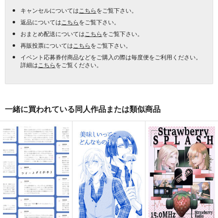
キャンセルについては
こちら
をご覧下さい。
返品については
こちら
をご覧下さい。
おまとめ配送については
こちら
をご覧下さい。
再販投票については
こちら
をご覧下さい。
イベント応募券付商品などをご購入の際は毎度便をご利用ください。
詳細は
こちら
をご覧ください。
一緒に買われている同人作品または類似商品