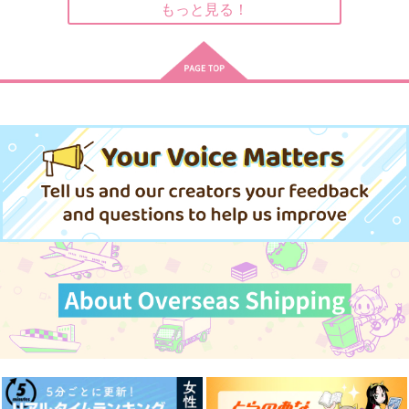
AUTUMN～
もっと見る！
Ｌａｒｍｅ
いつかの白昼夢
ハッピーパパラッ
880
825
円
円
（税込）
（税込）
チ！
如月愛音
カミュ×黒崎蘭丸
866
円
（税込）
QUARTET NIGHT
サンプル
サンプル
サンプル
(CD)うたの☆プリンス
(DVD)うたの☆プリン
(DVD)うたの☆プリン
さまっ
スさまっ
スさまっ
♪ LIVE EMOTION 2n
♪ ALL STAR STAGE
作品詳細
作品詳細
作品詳細
♪ ALL STAR STAGE
1,980
7,700
7,700
円
円
円
（税込）
（税込）
d Anniversary CD ト
-
（税込）
-
キヤ・カミュ・瑛二・
Happy Celebration- V
Happy Celebration- V
大和
er.A ［DVD］
er.B ［DVD］
サンプル
サンプル
サンプル
作品詳細
作品詳細
作品詳細
tete再録集2
薄氷は春の夢を見る
POLAR LIGHTS