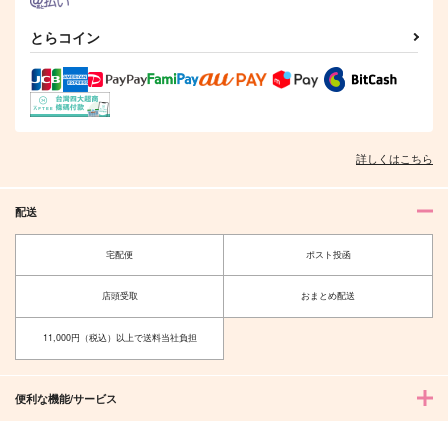
サンプル
サンプル
サンプル
サンプル
サンプル
とらコイン
作品詳細
作品詳細
作品詳細
作品詳細
作品詳細
詳しくはこちら
配送
宅配便
ポスト投函
店頭受取
おまとめ配送
(CD)鎧真伝サムライト
(CD)鎧真伝サムライト
(CD)「プリンセッショ
11,000円（税込）以上で送料当社負担
ルーパ
ルーパ
ン・オーケストラ」
ー CHARACTER SON
ー CHARACTER SON
SAVE THE WORLD
3,850
3,850
3,300
円
円
円
（税込）
（税込）
G ALBUM vol.2
G ALBUM vol.1
（税込）
便利な機能/サービス
サンプル
サンプル
サンプル
作品詳細
作品詳細
作品詳細