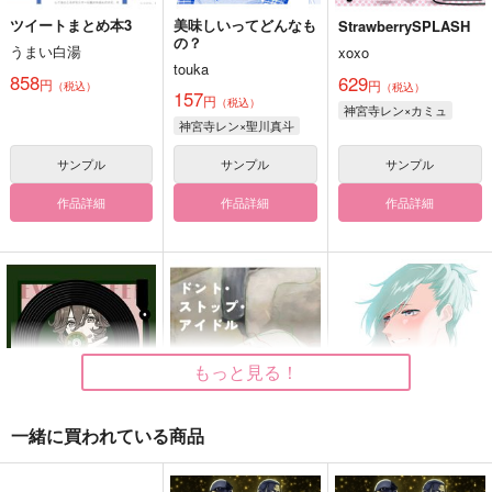
ツイートまとめ本3
美味しいってどんなも
StrawberrySPLASH
の？
うまい白湯
xoxo
touka
858
629
円
円
（税込）
（税込）
157
円
（税込）
神宮寺レン×カミュ
神宮寺レン×聖川真斗
サンプル
サンプル
サンプル
作品詳細
作品詳細
作品詳細
もっと見る！
一緒に買われている商品