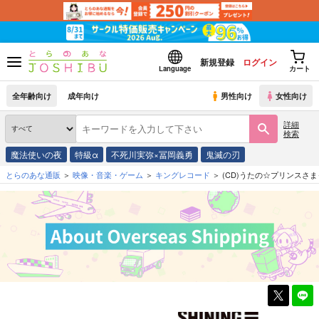
新規登録
ログイン
Language
カート
全年齢向け
成年向け
男性向け
女性向け
詳細
検索
魔法使いの夜
特級α
不死川実弥×冨岡義勇
鬼滅の刃
とらのあな通販
映像・音楽・ゲーム
キングレコード
(CD)うたの☆プリンスさまっ♪