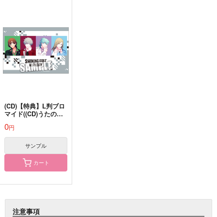
(CD)【特典】L判ブロ
マイド((CD)うたの☆
プリンスさまっ♪ ドラ
0
円
マ
CD「SHINING IDOLS
' WORKDAY」後編)
サンプル
カート
注意事項