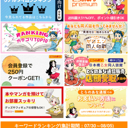
tete
ebi
此花
2,860
715
1,257
円
円
円
（税込）
（税込）
（税込）
神宮寺レン
寿嶺二×美風藍
カミュ×七海春歌
(CD)うたの☆プリンス
(DVD)名探偵プリキュ
(CD)Blooming Cinde
さまっ
ア！vol.16
rella/さくらみこ
サンプル
サンプル
サンプル
♪「PRISM FOREVE
1,650
4,180
3,850
円
円
円
（税込）
（税込）
R!」
（税込）
作品詳細
作品詳細
作品詳細
サンプル
サンプル
サンプル
作品詳細
作品詳細
作品詳細
STARMINE!9
星に境界
8月6日のエトセトラ
オチャノコサイサイ
marcato
微糖ショコラ
キーワードランキング(集計期間：07/30～08/05)