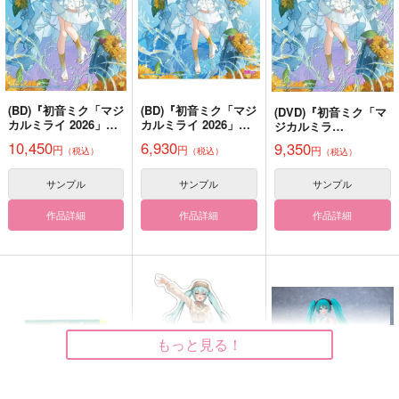
858
南泉一文字×山姥切長義
円
（税込）
スミス×イサミ
ヴィンセント×セフィロス
サンプル
サンプル
サンプル
作品詳細
作品詳細
作品詳細
(BD)『初音ミク「マジ
(BD)『初音ミク「マジ
(DVD)『初音ミク「マ
カルミライ 2026」』
カルミライ 2026」』
ジカルミラ
Blu-ray限定盤
Blu-ray通常盤
イ 2026」』DVD限定
10,450
6,930
9,350
円
円
円
（税込）
（税込）
（税込）
盤
サンプル
サンプル
サンプル
作品詳細
作品詳細
作品詳細
Sweet Angel & Pretty
セフィロス受アンソロ
異界(コラボ先)から来
Devil
ジー
た男
もっと見る！
Silver Angel Hero
かわいいのがすき
不透明劇団／九十栗
絶華
原
777
598
円
円
（税込）
（税込）