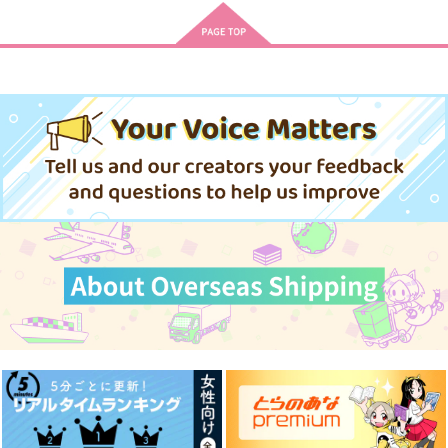
丹恒×穹
フェルディナンド×ローゼマイン
サンプル
サンプル
サンプル
作品詳細
作品詳細
作品詳細
Jam・Cookie・Jam
ねぶそくの魔王があら
五歌刺繍ポーチ【缶ミ
われた！
ラー付】
ミラー・ミラー
Mirror Mirror
near me
787
円
（税込）
629
2,594
円
円
（税込）
（税込）
ネロ×真木晶♀
フェルディナンド×ローゼマイン
五条悟×庵歌姫