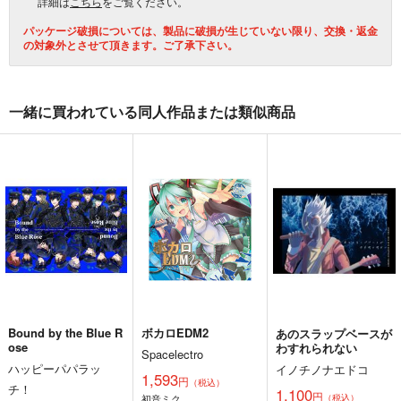
詳細は
こちら
をご覧ください。
パッケージ破損については、製品に破損が生じていない限り、交換・返金
の対象外とさせて頂きます。ご了承下さい。
一緒に買われている同人作品または類似商品
Bound by the Blue R
ボカロEDM2
あのスラップベースが
ose
わすれられない
Spacelectro
ハッピーパパラッ
イノチノナエドコ
1,593
円
（税込）
チ！
1,100
円
初音ミク
（税込）