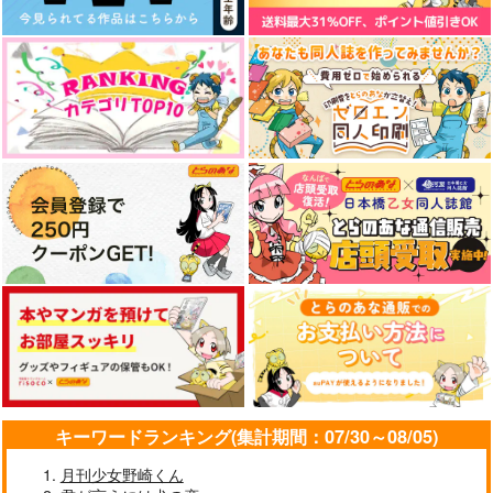
サンプル
サンプル
サンプル
作品詳細
作品詳細
作品詳細
リンクベルク家のロー
オールキャラアンソロ
ゼマイン in summer
ジー
「MIRROR LOOP the
Mirror Mirror
_caprice...
trip」
キーワードランキング(集計期間：07/30～08/05)
787
2,567
円
円
（税込）
（税込）
オールキャラ
フェルディナンド×ローゼマイン
月刊少女野崎くん