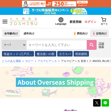
新規登録
ログイン
Language
カート
全年齢向け
成年向け
男性向け
女性向け
詳細
検索
怪盗キッド×江戸川…
魔法使いの夜
カラスバ
呪術廻戦
とらのあな通販
ホビー
アルマビアンカ
アルマビアンカ 初音ミク ANGEL BLUEコ