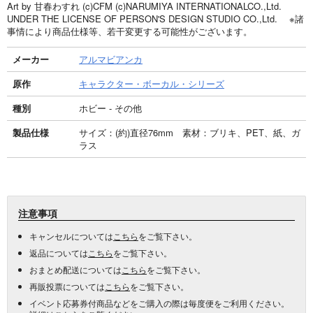
Art by 甘春わすれ (c)CFM (c)NARUMIYA INTERNATIONALCO.,Ltd.
UNDER THE LICENSE OF PERSON'S DESIGN STUDIO CO.,Ltd. ※諸
事情により商品仕様等、若干変更する可能性がございます。
メーカー
アルマビアンカ
原作
キャラクター・ボーカル・シリーズ
種別
ホビー - その他
製品仕様
サイズ：(約)直径76mm 素材：ブリキ、PET、紙、ガ
ラス
注意事項
キャンセルについては
こちら
をご覧下さい。
返品については
こちら
をご覧下さい。
おまとめ配送については
こちら
をご覧下さい。
再販投票については
こちら
をご覧下さい。
イベント応募券付商品などをご購入の際は毎度便をご利用ください。