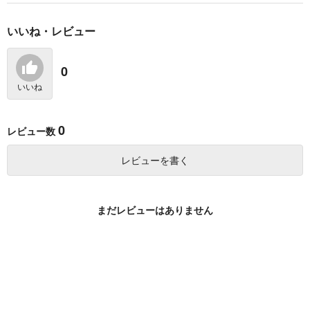
1,887
伊波ライ
円
Dr.レイシオ×アベンチュリン
（税込）
ザックス×セフィロス
いいね・レビュー
(BD)「ポケモ
ムービック 初音ミク
マックスファクトリ
サンプル
サンプル
サンプル
ン feat. 初音ミ
シリーズ アクリルス
ー figma 初音ミ
ク VOLTAGE Live！
タンド レジャフェ
ク NT 完成品
0
15,400
1,650
9,800
作品詳細
作品詳細
作品詳細
円
円
円
（税込）
（税込）
」Blu-ray特装盤
ス A 初音ミク
（税込）
いいね
サンプル
サンプル
サンプル
作品詳細
作品詳細
作品詳細
0
レビュー数
レビューを書く
まだレビューはありません
リンクベルク家のロー
三暮缶ミラー
ミラーハウス
ゼマイ
ネギまし無双
やくにく定食
ン #Sunday funday
Mirror Mirror
472
787
円
円
（税込）
（税込）
629
円
（税込）
三井寿×木暮公延