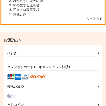
君が言うには犬の恋
サンプル
サンプル
私の愛する圧制者
私立メロ高等学校
作品詳細
作品詳細
灰色と赤
もっとみる
お支払い
代引き
クレジットカード
キャッシュレス決済
後払い決済
とらコイン