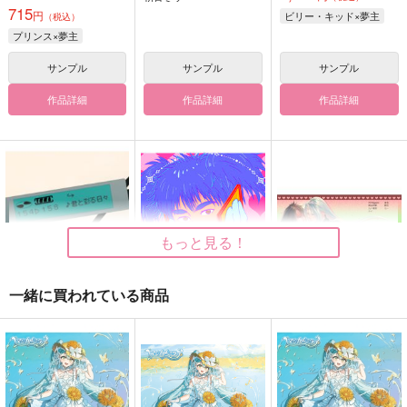
715
円
ビリー・キッド×夢主
（税込）
プリンス×夢主
サンプル
サンプル
サンプル
作品詳細
作品詳細
作品詳細
もっと見る！
一緒に買われている商品
君と彩る日々
My angel will shine f
Valentine Angel
orever（おまけつき）
わすれ雪
不透明劇団／九十栗
I be
原
3,929
円
（税込）
472
円
（税込）