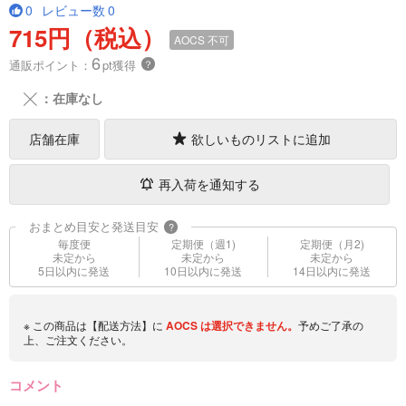
0
レビュー数
0
715円（税込）
AOCS
不可
6
通販ポイント：
pt獲得
？
╳
：在庫なし
店舗在庫
欲しいものリストに追加
再入荷を通知する
おまとめ目安と発送目安
?
毎度便
定期便（週1)
定期便（月2)
未定から
未定から
未定から
5日以内に発送
10日以内に発送
14日以内に発送
※ この商品は【配送方法】に
AOCS
は選択できません。
予めご了承の
上、ご注文ください。
コメント