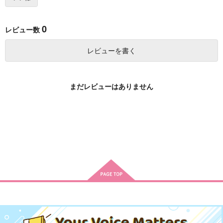
凪誠士郎×御影玲王
國神錬介×御影玲王
凪誠士郎×御影玲王
サンプル
サンプル
サンプル
0
レビュー数
作品詳細
作品詳細
作品詳細
レビューを書く
まだレビューはありません
おんぶにだっこ！
避けんな俺の宝物！
SLIP
エターナルおんぶやさ
ハイパードデカアザラ
あけぼの
ん
シ
315
円
（税込）
597
1,022
円
円
凪誠士郎×御影玲王
（税込）
（税込）
凪誠士郎×御影玲王
凪誠士郎×御影玲王