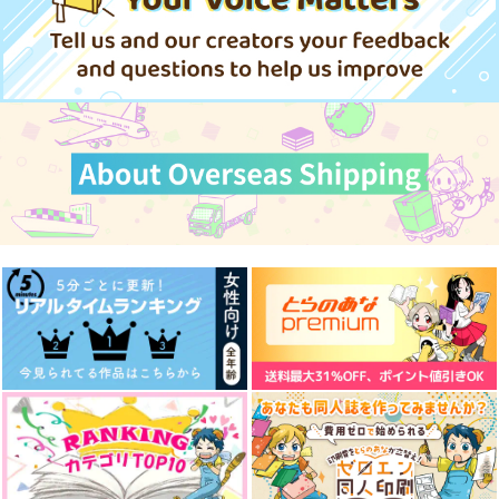
サンプル
サンプル
サンプル
作品詳細
作品詳細
作品詳細
閃光
ポメ凪
も～っと！おんぶにだ
っこ！
TAKE.9
Night Mode
エターナルおんぶやさ
1,887
550
円
円
（税込）
（税込）
ん
凪誠士郎×御影玲王
凪誠士郎×御影玲王
1,415
円
（税込）
凪誠士郎×御影玲王