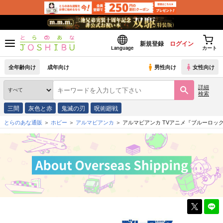
新規登録
ログイン
Language
カート
全年齢向け
成年向け
男性向け
女性向け
詳細
検索
三間
灰色と赤
鬼滅の刃
呪術廻戦
とらのあな通販
ホビー
アルマビアンカ
アルマビアンカ TVアニメ『ブルーロック』