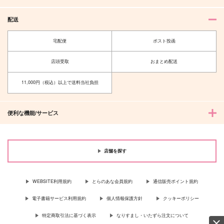
作品詳細
作品詳細
作品詳細
配送
宅配便
ポスト投函
店頭受取
おまとめ配送
11,000円（税込）以上で送料当社負担
便利な機能/サービス
ngromtm!
月の裏側
店舗を探す
Latte
空想文庫
2,145
1,729
円
円
（税込）
（税込）
WEBSITE利用規約
とらのあな会員規約
通信販売ポイント規約
凪誠士郎×御影玲王
凪誠士郎×御影玲王
電子書籍サービス利用規約
個人情報保護方針
クッキーポリシー
サンプル
サンプル
特定商取引法に基づく表示
なりすまし・いたずら注文について
作品詳細
作品詳細