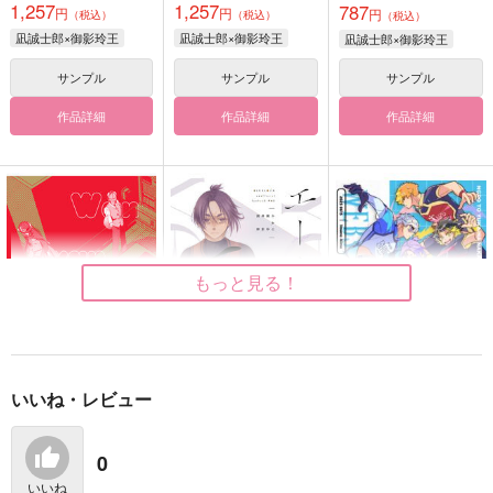
1,257
1,257
787
円
円
円
（税込）
（税込）
（税込）
凪誠士郎×御影玲王
凪誠士郎×御影玲王
凪誠士郎×御影玲王
サンプル
サンプル
サンプル
作品詳細
作品詳細
作品詳細
もっと見る！
いいね・レビュー
Wannyanwannyan
エール
Web再 パーティ!!
CHUCHUclub
フデペンクラブ
いまの
0
935
629
1,257
円
円
円
（税込）
（税込）
（税込）
いいね