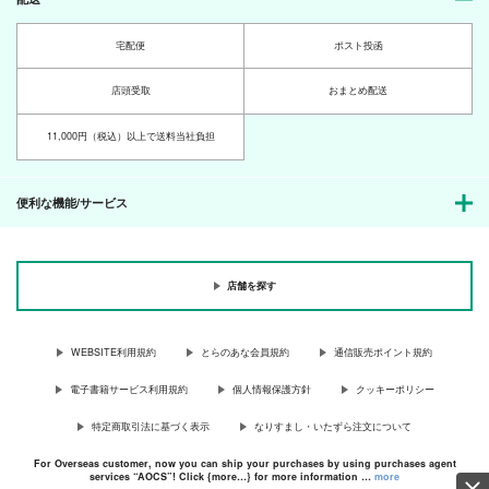
宅配便
ポスト投函
店頭受取
おまとめ配送
11,000円（税込）以上で送料当社負担
便利な機能/サービス
店舗を探す
WEBSITE利用規約
とらのあな会員規約
通信販売ポイント規約
電子書籍サービス利用規約
個人情報保護方針
クッキーポリシー
特定商取引法に基づく表示
なりすまし・いたずら注文について
For Overseas customer, now you can ship your purchases by using purchases agent
services “AOCS”! Click {more…} for more information …
more