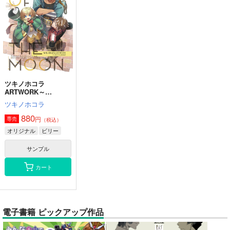
ツキノホコラ
ARTWORK～
2023Summer
ツキノホコラ
880
円
専売
（税込）
オリジナル
ビリー
サンプル
カート
電子書籍 ピックアップ作品