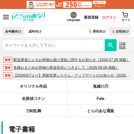
新規登録
ログイン
Language
カート
全年齢向け
成年向け
男性向け
女性向け
詳細
検索
配送業者によるお荷物お届け遅延に関するお知らせ（2026.07.28 掲載）
重要
各種おまとめお荷物の発送状況につきまして（2026.08.06 掲載）
重要
【2026/5/7より】再販投票システム・アップデートのお知らせ（2026.05.07 掲載）
重要
【2026/4/1より】とらのあなプレミアム、新支払い方法＆新プラン導入のお知らせ（2026.03.09 掲載）
重要
オリジナル作品
鬼滅の刃
おまとめサイクル「定期便(月2)」一般会員様の利用再開のお知らせ（2026.02.05 掲載）
重要
名探偵コナン
Fate
「とらのあな×駿河屋日本橋乙女同人誌館」通販店頭受取サービス開始のお知らせ（2026.01.05 更新｜2025.12.30 掲載）
重要
【2025/12/1より】「通販ポイント⇒とらコイン変換キャンペーン」終了のお知らせ（2025.11.21 掲載）
重要
刀剣乱舞
とらのあな通販
個人情報保護方針の改定について（2025.09.19 更新｜2025.08.01 掲載）
重要
ポイント付与・管理体制改定のお知らせ（2024.11.20 掲載）
重要
電子書籍
全てのお知らせを見る