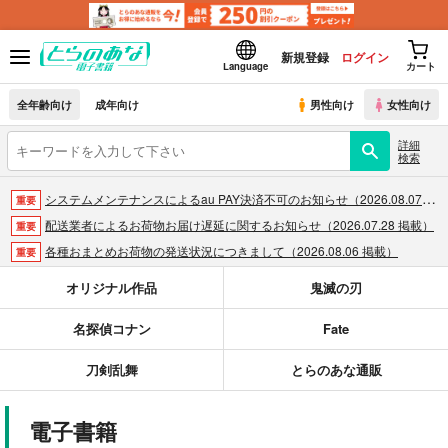
新規登録
ログイン
Language
カート
全年齢向け
成年向け
男性向け
女性向け
詳細
検索
システムメンテナンスによるau PAY決済不可のお知らせ（2026.08.07 掲載）
重要
配送業者によるお荷物お届け遅延に関するお知らせ（2026.07.28 掲載）
重要
各種おまとめお荷物の発送状況につきまして（2026.08.06 掲載）
重要
【2026/5/7より】再販投票システム・アップデートのお知らせ（2026.05.07 掲載）
重要
オリジナル作品
鬼滅の刃
【2026/4/1より】とらのあなプレミアム、新支払い方法＆新プラン導入のお知らせ（2026.03.09 掲載）
重要
名探偵コナン
Fate
おまとめサイクル「定期便(月2)」一般会員様の利用再開のお知らせ（2026.02.05 掲載）
重要
「とらのあな×駿河屋日本橋乙女同人誌館」通販店頭受取サービス開始のお知らせ（2026.01.05 更新｜2025.12.30 掲載）
重要
刀剣乱舞
とらのあな通販
【2025/12/1より】「通販ポイント⇒とらコイン変換キャンペーン」終了のお知らせ（2025.11.21 掲載）
重要
個人情報保護方針の改定について（2025.09.19 更新｜2025.08.01 掲載）
重要
電子書籍
ポイント付与・管理体制改定のお知らせ（2024.11.20 掲載）
重要