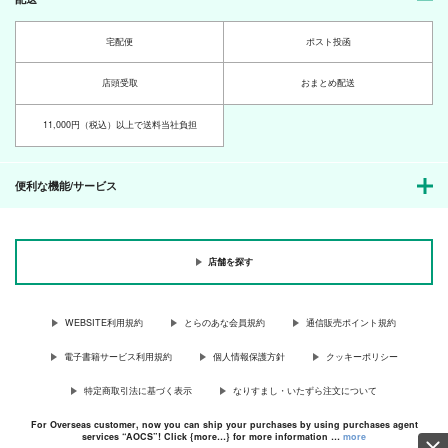
宅配便
ポスト投函
店頭受取
おまとめ配送
11,000円（税込）以上で送料当社負担
便利な機能/サービス
店舗を探す
WEBSITE利用規約
とらのあな会員規約
通信販売ポイント規約
電子書籍サービス利用規約
個人情報保護方針
クッキーポリシー
特定商取引法に基づく表示
なりすまし・いたずら注文について
For Overseas customer, now you can ship your purchases by using purchases agent
services “AOCS”! Click {more…} for more information …
more