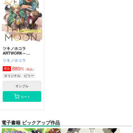
ツキノホコラ
ARTWORK～
2023Summer
ツキノホコラ
880
円
専売
（税込）
オリジナル
ビリー
サンプル
カート
電子書籍 ピックアップ作品