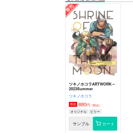
ツキノホコラARTWORK～
2023Summer
ツキノホコラ
880
円
専売
（税込）
オリジナル
ビリー
サンプル
カート