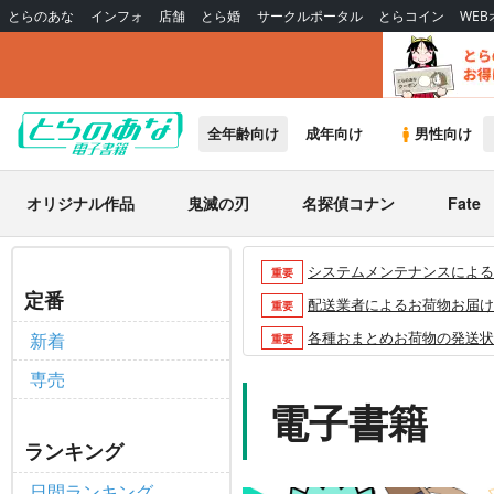
とらのあな
インフォ
店舗
とら婚
サークルポータル
とらコイン
WE
全年齢向け
成年向け
男性向け
オリジナル作品
鬼滅の刃
名探偵コナン
Fate
システムメンテナンスによるau 
重要
定番
配送業者によるお荷物お届け遅延
重要
各種おまとめお荷物の発送状況に
新着
重要
【2026/5/7より】再販投票
重要
専売
【2026/4/1より】とらの
電子書籍
重要
おまとめサイクル「定期便(月2
重要
ランキング
「とらのあな×駿河屋日本橋乙女
重要
日間ランキング