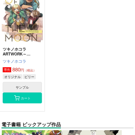
ツキノホコラ
ARTWORK～
2023Summer
ツキノホコラ
880
円
専売
（税込）
オリジナル
ビリー
サンプル
カート
電子書籍 ピックアップ作品