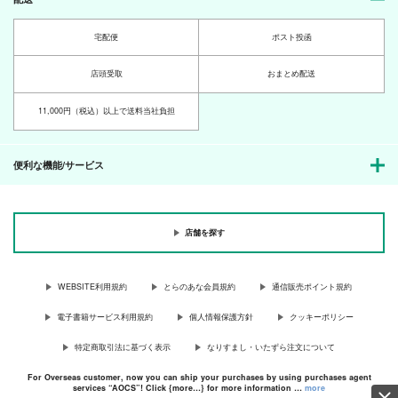
宅配便
ポスト投函
店頭受取
おまとめ配送
11,000円（税込）以上で送料当社負担
便利な機能/サービス
店舗を探す
WEBSITE利用規約
とらのあな会員規約
通信販売ポイント規約
電子書籍サービス利用規約
個人情報保護方針
クッキーポリシー
特定商取引法に基づく表示
なりすまし・いたずら注文について
For Overseas customer, now you can ship your purchases by using purchases agent
services “AOCS”! Click {more…} for more information …
more