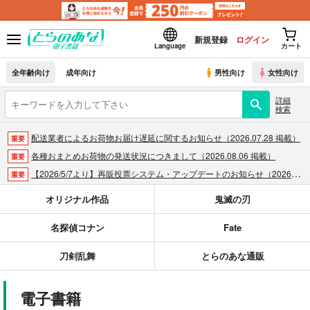
新規登録
ログイン
Language
カート
全年齢向け
成年向け
男性向け
女性向け
詳細
検索
配送業者によるお荷物お届け遅延に関するお知らせ（2026.07.28 掲載）
重要
各種おまとめお荷物の発送状況につきまして（2026.08.06 掲載）
重要
【2026/5/7より】再販投票システム・アップデートのお知らせ（2026.05.07 掲載）
重要
【2026/4/1より】とらのあなプレミアム、新支払い方法＆新プラン導入のお知らせ（2026.03.09 掲載）
重要
オリジナル作品
鬼滅の刃
おまとめサイクル「定期便(月2)」一般会員様の利用再開のお知らせ（2026.02.05 掲載）
重要
名探偵コナン
Fate
「とらのあな×駿河屋日本橋乙女同人誌館」通販店頭受取サービス開始のお知らせ（2026.01.05 更新｜2025.12.30 掲載）
重要
【2025/12/1より】「通販ポイント⇒とらコイン変換キャンペーン」終了のお知らせ（2025.11.21 掲載）
重要
刀剣乱舞
とらのあな通販
個人情報保護方針の改定について（2025.09.19 更新｜2025.08.01 掲載）
重要
ポイント付与・管理体制改定のお知らせ（2024.11.20 掲載）
重要
電子書籍
全てのお知らせを見る