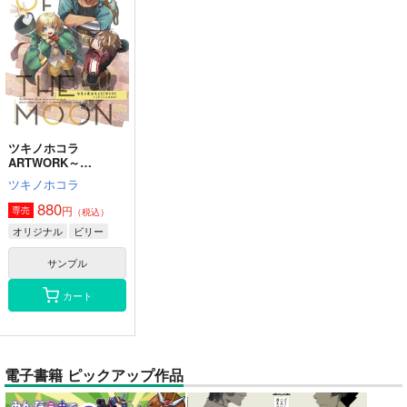
ツキノホコラ
ARTWORK～
2023Summer
ツキノホコラ
880
円
専売
（税込）
オリジナル
ビリー
サンプル
カート
電子書籍 ピックアップ作品