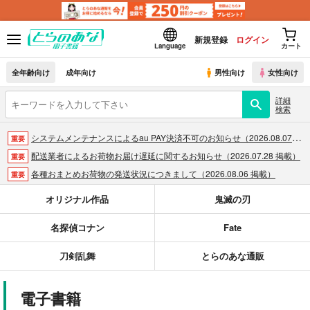
新規登録
ログイン
Language
カート
全年齢向け
成年向け
男性向け
女性向け
詳細
検索
システムメンテナンスによるau PAY決済不可のお知らせ（2026.08.07 掲載）
重要
配送業者によるお荷物お届け遅延に関するお知らせ（2026.07.28 掲載）
重要
各種おまとめお荷物の発送状況につきまして（2026.08.06 掲載）
重要
【2026/5/7より】再販投票システム・アップデートのお知らせ（2026.05.07 掲載）
重要
オリジナル作品
鬼滅の刃
【2026/4/1より】とらのあなプレミアム、新支払い方法＆新プラン導入のお知らせ（2026.03.09 掲載）
重要
名探偵コナン
Fate
おまとめサイクル「定期便(月2)」一般会員様の利用再開のお知らせ（2026.02.05 掲載）
重要
「とらのあな×駿河屋日本橋乙女同人誌館」通販店頭受取サービス開始のお知らせ（2026.01.05 更新｜2025.12.30 掲載）
重要
刀剣乱舞
とらのあな通販
【2025/12/1より】「通販ポイント⇒とらコイン変換キャンペーン」終了のお知らせ（2025.11.21 掲載）
重要
個人情報保護方針の改定について（2025.09.19 更新｜2025.08.01 掲載）
重要
電子書籍
ポイント付与・管理体制改定のお知らせ（2024.11.20 掲載）
重要