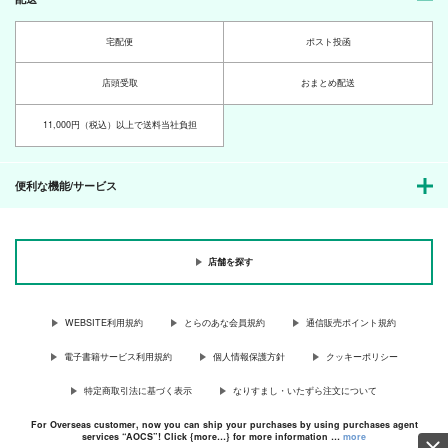
宅配便
ポスト投函
店頭受取
おまとめ配送
11,000円（税込）以上で送料当社負担
便利な機能/サービス
店舗を探す
WEBSITE利用規約
とらのあな会員規約
通信販売ポイント規約
電子書籍サービス利用規約
個人情報保護方針
クッキーポリシー
特定商取引法に基づく表示
なりすまし・いたずら注文について
For Overseas customer, now you can ship your purchases by using purchases agent
services “AOCS”! Click {more…} for more information …
more